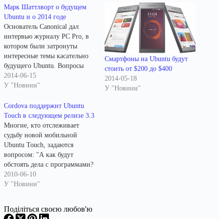
Марк Шаттлворт о будущем
Ubuntu и о 2014 годе
Основатель Canonical дал
интервью журналу PC Pro, в
котором были затронуты
интересные темы касательно
Смартфоны на Ubuntu будут
будущего Ubuntu. Вопросы
стоить от $200 до $400
журнала PC Pro и ответы
2014-06-15
2014-05-18
Марка Шаттлворта. Как долго
У "Новини"
У "Новини"
Ubuntu будет продолжать
фокусироваться в первую
Cordova поддержит Ubuntu
очередь на дестоп?Если
Touch в следующем релизе 3.3
взглянуть на нашу работу за
Многие, кто отслеживает
последнее время, то в
судьбу новой мобильной
основном она была посвящена
Ubuntu Touch, задаются
цели единения кодовой…
вопросом: "А как будут
обстоять дела с программами?
Чем побеждать мощных
2010-06-10
конкурентов, давно занявших
У "Новини"
рынок?" У Canonical есть
несколько козырей в рукаве.
Поділіться своєю любов'ю
Первый козырь в игре под