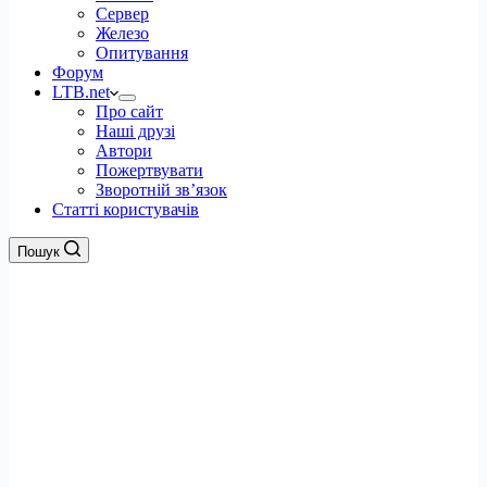
Сервер
Железо
Опитування
Форум
LTB.net
Про сайт
Наші друзі
Автори
Пожертвувати
Зворотній зв’язок
Статті користувачів
Пошук