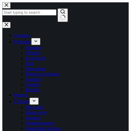
Перейти
до
вмісту
Немає
результатів
Головна
Рубрики
Новини
Обзори
Інструкції
Ігри
Програми
Робоче оточення
Android
Сервер
Железо
Форум
LTB.net
Про сайт
Наші друзі
Автори
Пожертвувати
Зворотній зв’язок