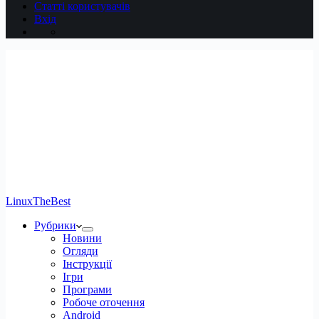
Статті користувачів
Вхід
LinuxTheBest
Рубрики
Новини
Огляди
Інструкції
Ігри
Програми
Робоче оточення
Android