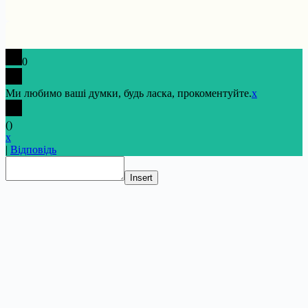
0
Ми любимо ваші думки, будь ласка, прокоментуйте.
x
(
)
x
|
Відповідь
Insert