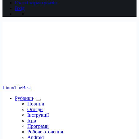
Статті користувачів
Вхід
LinuxTheBest
Рубрики
Новини
Огляди
Інструкції
Ігри
Програми
Робоче оточення
Android