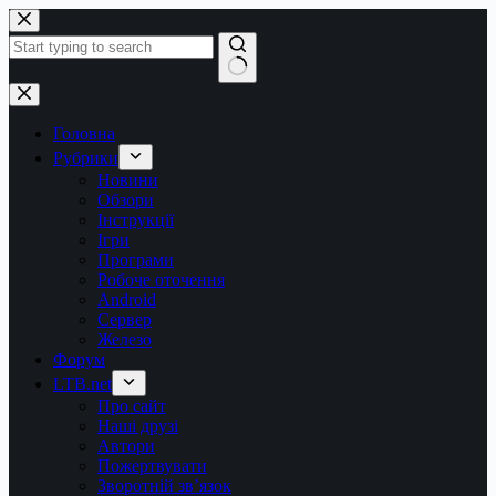
Перейти
до
вмісту
Немає
результатів
Головна
Рубрики
Новини
Обзори
Інструкції
Ігри
Програми
Робоче оточення
Android
Сервер
Железо
Форум
LTB.net
Про сайт
Наші друзі
Автори
Пожертвувати
Зворотній зв’язок