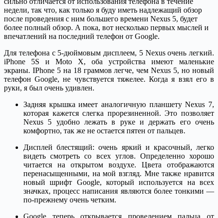
сильно отличается от использования телефона в течение
недели, так что, как только я буду иметь надлежащий обзор
после проведения с ним большего времени Nexus 5, будет
более полный обзор. А пока, вот несколько первых мыслей и
впечатлений на последний телефон от Google.
Для телефона с 5-дюймовым дисплеем, 5 Nexus очень легкий.
iPhone 5S и Moto X, оба устройства имеют маленькие
экраны. IPhone 5 на 18 граммов легче, чем Nexus 5, но новый
телефон Google, не чувствуется тяжелее. Когда я взял его в
руки, я был очень удивлен.
Задняя крышка имеет аналогичную планшету Nexus 7,
которая кажется слегка прорезиненной. Это позволяет
Nexus 5 удобно лежать в руке и держать его очень
комфортно, так же не остается пятен от пальцев.
Дисплей блестящий: очень яркий и красочный, легко
видеть смотреть со всех углов. Определенно хорошо
читается на открытом воздухе. Цвета отображаются
перенасыщенными, на мой взгляд. Мне также нравится
новый шрифт Google, который используется на всех
значках, процесс написания являются более тонкими —
по-прежнему очень четким.
Google теперь открывается проведением пальца от