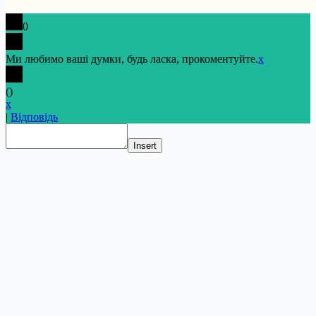
0
Ми любимо ваші думки, будь ласка, прокоментуйте.
x
(
)
x
|
Відповідь
Insert