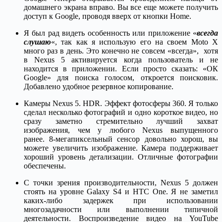
домашнего экрана вправо. Вы все еще можете получить
доступ к Google, проводя вверх от кнопки Home.
Я был рад видеть особенность или приложение «
всегда
слушаю
«, так как я использую его на своем Moto X
много раз в день. Это конечно не совсем «всегда», хотя
в Nexus 5 активируется когда пользователь и не
находится в приложении. Если просто сказать: «ОК
Google» для поиска голосом, откроется поисковик.
Добавлено удобное резервное копирование.
Камеры Nexus 5. HDR. Эффект фотосферы 360. Я только
сделал несколько фотографий и одно короткое видео, но
сразу заметно стремительно лучший захват
изображения, чем у любого Nexus выпущенного
ранее. 8-мегапиксельный сенсор довольно хорош, вы
можете увеличить изображение. Камера поддерживает
хороший уровень детализации. Отличные фотографии
обеспечены.
С точки зрения производительности, Nexus 5 должен
стоять на уровне Galaxy S4 и HTC One. Я не заметил
каких-либо задержек при использовании
многозадачности или выполнении типичной
деятельности. Воспроизведение видео на YouTube