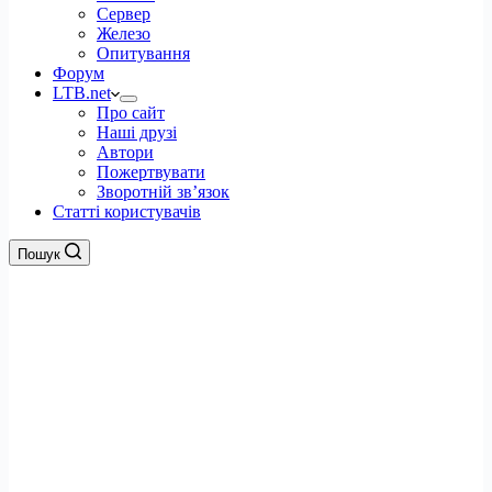
Сервер
Железо
Опитування
Форум
LTB.net
Про сайт
Наші друзі
Автори
Пожертвувати
Зворотній зв’язок
Статті користувачів
Пошук