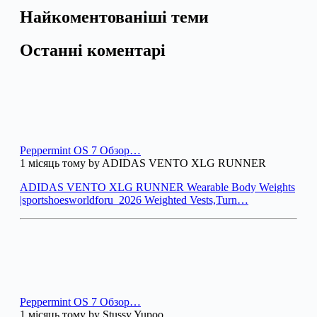
Найкоментованіші теми
Останні коментарі
Peppermint OS 7 Обзор…
1 місяць тому by ADIDAS VENTO XLG RUNNER
ADIDAS VENTO XLG RUNNER Wearable Body Weights
|sportshoesworldforu_2026 Weighted Vests,Turn…
Peppermint OS 7 Обзор…
1 місяць тому by Stussy Yupoo