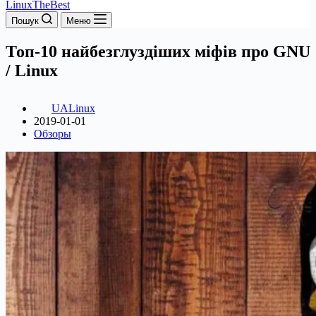
LinuxTheBest
Пошук
Меню
Топ-10 найбезглуздіших міфів про GNU
/ Linux
UALinux
2019-01-01
Обзоры