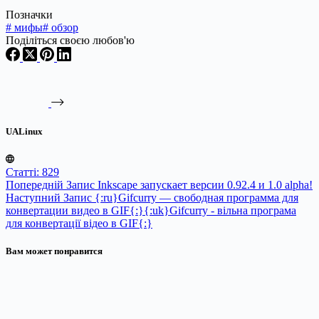
Позначки
#
мифы
#
обзор
Поділіться своєю любов'ю
UALinux
Статті: 829
Попередній
Запис
Inkscape запускает версии 0.92.4 и 1.0 alpha!
Наступний
Запис
{:ru}Gifcurry — свободная программа для
конвертации видео в GIF{:}{:uk}Gifcurry - вільна програма
для конвертації відео в GIF{:}
Вам может понравится