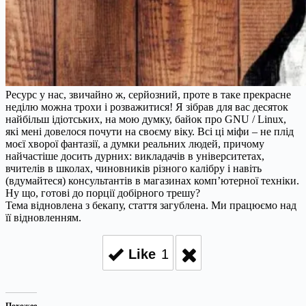
Ресурс у нас, звичайно ж, серйозний, проте в таке прекрасне
неділю можна трохи і розважитися! Я зібрав для вас десяток
найбільш ідіотських, на мою думку, байок про GNU / Linux,
які мені довелося почути на своєму віку. Всі ці міфи – не плід
моєї хворої фантазії, а думки реальних людей, причому
найчастіше досить дурних: викладачів в університетах,
вчителів в школах, чиновників різного калібру і навіть
(вдумайтеся) консультантів в магазинах комп’ютерної техніки.
Ну що, готові до порції добірного трешу?
Тема відновлена з бекапу, стаття загублена. Ми працюємо над
її відновленням.
Like
1
Похожее