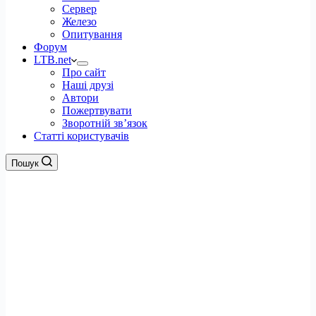
Сервер
Железо
Опитування
Форум
LTB.net
Про сайт
Наші друзі
Автори
Пожертвувати
Зворотній зв’язок
Статті користувачів
Пошук