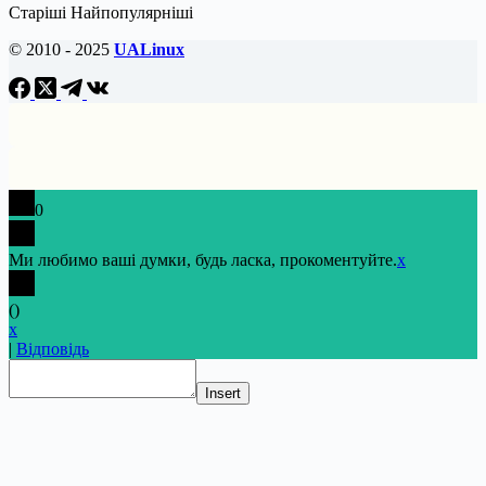
Старіші
Найпопулярніші
© 2010 - 2025
UALinux
0
Ми любимо ваші думки, будь ласка, прокоментуйте.
x
(
)
x
|
Відповідь
Insert