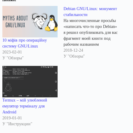
Debian GNU/Linux: монумент
стабильности
На многочисленные просьбы
«написать что-то про Debian»
я решил опубликовать для вас
фрагмент моей книги под
10 міфів про операційну
рабочим названием
систему GNU/Linux
«Подружитися з пінгвіном:
2018-12-24
2023-02-01
GNU/Linux для новачків», в
У "Обзоры"
У "Обзоры"
котором и пойдет речь об
этом действительно
прекрасном дистрибутиве.
Перевод на русский язык
выполнен мной же —
специально для читателей
сайта «LinuxTheBest».
Termux – мій улюблений
Данный текст публикуется…
емулятор терміналу для
Android
2019-01-01
У "Инструкции"