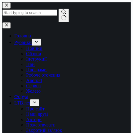
Перейти
до
вмісту
Немає
результатів
Головна
Рубрики
Новини
Обзори
Інструкції
Ігри
Програми
Робоче оточення
Android
Сервер
Железо
Форум
LTB.net
Про сайт
Наші друзі
Автори
Пожертвувати
Зворотній зв’язок