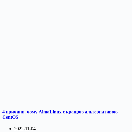
4 причини, чому AlmaLinux є кращою альтернативою
CentOS
2022-11-04