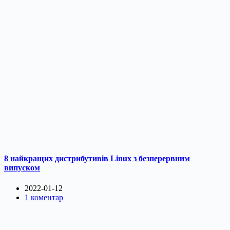
8 найкращих дистрибутивів Linux з безперервним
випуском
2022-01-12
1 коментар