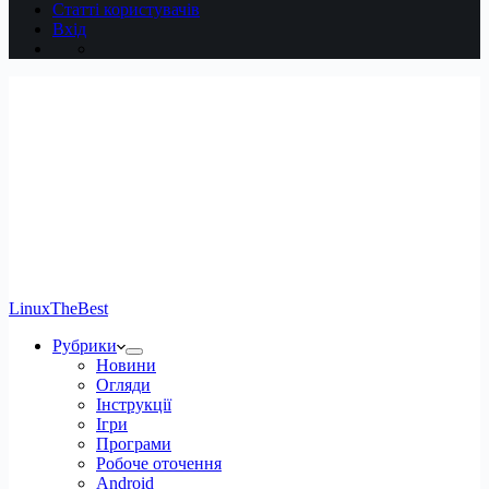
Статті користувачів
Вхід
LinuxTheBest
Рубрики
Новини
Огляди
Інструкції
Ігри
Програми
Робоче оточення
Android