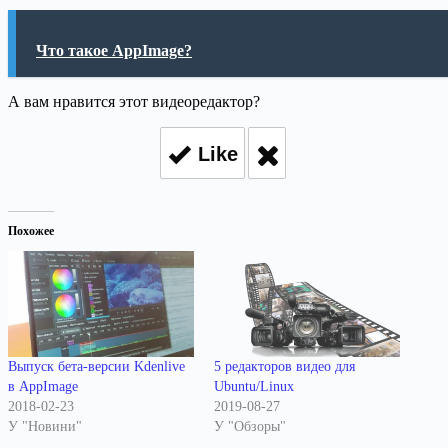
Что такое AppImage?
А вам нравится этот видеоредактор?
Like
Похожее
Выпуск бета-версии Kdenlive
5 редакторов видео для
в AppImage
Ubuntu/Linux
2018-02-23
2019-08-27
У "Новини"
У "Обзоры"