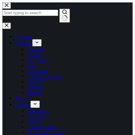
Перейти
до
вмісту
Немає
результатів
Головна
Рубрики
Новини
Обзори
Інструкції
Ігри
Програми
Робоче оточення
Android
Сервер
Железо
Форум
LTB.net
Про сайт
Наші друзі
Автори
Пожертвувати
Зворотній зв’язок