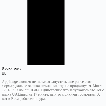
8 роки тому
AppImage сколько не пытался запустить еще ранее этот
формат, дальше окошка нет/да никогда не продвинулся. Минт
17. 18.3. Xubuntu 16/04. Единственно что запускалось это Tor с
диска UALinux, на 17 минте, да и то с дикими тормозами. А
вот в Rosa работает на ура.