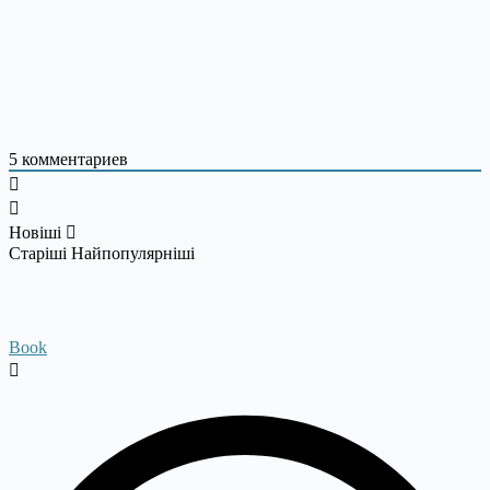
5
комментариев
Новіші
Старіші
Найпопулярніші
Book