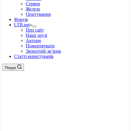
Сервер
Железо
Опитування
Форум
LTB.net
Про сайт
Наші друзі
Автори
Пожертвувати
Зворотній зв’язок
Статті користувачів
Пошук