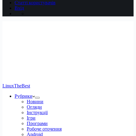
Статті користувачів
Вхід
LinuxTheBest
Рубрики
Новини
Огляди
Інструкції
Ігри
Програми
Робоче оточення
Android