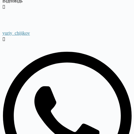
Відповідь
yuriy_chijikov