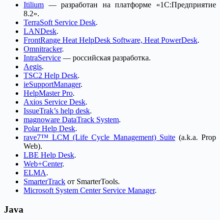
Itilium
— разработан на платформе «1С:Предприятие
8.2».
TerraSoft Service Desk
.
LANDesk
.
FrontRange Heat HelpDesk Software, Heat PowerDesk
.
Omnitracker
.
IntraService
— российская разработка.
Aegis
.
TSC2 Help Desk
.
ieSupportManager
.
HelpMaster Pro
.
Axios Service Desk
.
IssueTrak’s help desk
.
magnoware DataTrack System
.
Polar Help Desk
.
rave7™ LCM (Life Cycle Management) Suite
(a.k.a. Prop
Web).
LBE Help Desk
.
Web+Center
.
ELMA
.
SmarterTrack
от SmarterTools.
Microsoft System Center Service Manager
.
Java