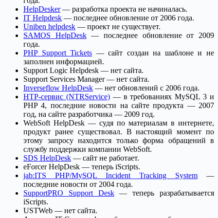
года.
HelpDesker
— разработка проекта не начиналась.
IT Helpdesk
— последнее обновление от 2006 года.
Uniben helpdesk
— проект не существует.
SAMOS HelpDesk
— последнее обновление от 2009
года.
PHP Support Tickets
— сайт создан на шаблоне и не
заполнен информацией.
Support Logic Helpdesk — нет сайта.
Support Services Manager — нет сайта.
Inverseflow HelpDesk
— нет обновлений с 2006 года.
НТР-сервис (NTRService)
— в требованиях MySQL 3 и
PHP 4, последние новости на сайте продукта — 2007
год, на сайте разработчика — 2009 год.
WebSoft HelpDesk — судя по материалам в интернете,
продукт ранее существовал. В настоящий момент по
этому запросу находится только форма обращений в
службу поддержки компании WebSoft.
SDS HelpDesk
— сайт не работает.
eForcer HelpDesk — теперь iScripts.
jab:ITS PHP/MySQL Incident Tracking System
—
последние новости от 2004 года.
SupportPRO Support Desk
— теперь разрабатывается
iScripts.
USTWeb — нет сайта.