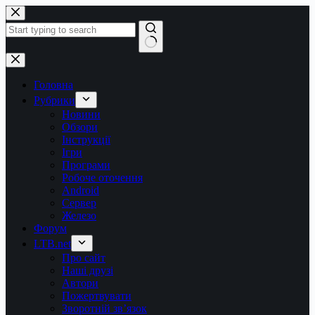
Перейти
до
вмісту
Немає
результатів
Головна
Рубрики
Новини
Обзори
Інструкції
Ігри
Програми
Робоче оточення
Android
Сервер
Железо
Форум
LTB.net
Про сайт
Наші друзі
Автори
Пожертвувати
Зворотній зв’язок