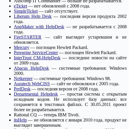
Auscomp IT Commander — больше не разрабатывается.
eTicket
— нет обновлений с 2008 года.
SimpleTicket
— сайт отсутствует.
Liberum Help Desk
— последняя версия продукта 2002
года.
AppMaker with HelpDesk
— не разрабатывается с 2008
года.
FireSTARTER
— сайт выглядит устаревшим и не
обновляется.
Mercury
— поглощен Hewlett Packard.
Peregrine ServiceCenter
— поглощен Hewlett Packard.
InterTrust CM-HelpDesk
— последние новости на сайте
от 2009 года.
Abacus HelpDesk
— системные требования: Windows
2000.
Netkeeper
— системные требования: Windows 98.
Auratech WebCISS
— сайт не обновлялся с 2005 года.
PerlDesk
— последняя версия от 2008 года.
Departmental Helpdesk
— простая система с открытым
исходным кодом. Не использует базу данных: все
сохраняется в текстовых файлах. С 30.05.2011 проект
более не разрабатывается.
Rational CQ — теперь IBM Tivoli.
itsHelp
— не обновляется с января 2010 года, продукт не
выглядит завершенным.