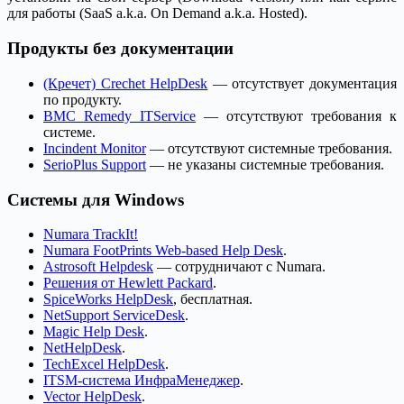
для работы (SaaS a.k.a. On Demand a.k.a. Hosted).
Продукты без документации
(Кречет) Crechet HelpDesk
— отсутствует документация
по продукту.
BMC Remedy ITService
— отсутствуют требования к
системе.
Incindent Monitor
— отсутствуют системные требования.
SerioPlus Support
— не указаны системные требования.
Системы для Windows
Numara TrackIt!
Numara FootPrints Web-based Help Desk
.
Astrosoft Helpdesk
— сотрудничают с Numara.
Решения от Hewlett Packard
.
SpiceWorks HelpDesk
, бесплатная.
NetSupport ServiceDesk
.
Magic Help Desk
.
NetHelpDesk
.
TechExcel HelpDesk
.
ITSM-система ИнфраМенеджер
.
Vector HelpDesk
.