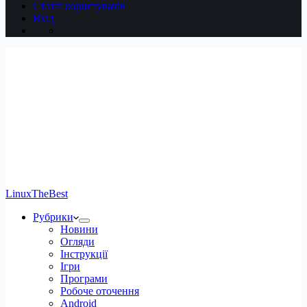
Статті користувачів
Вхід
LinuxTheBest
Рубрики
Новини
Огляди
Інструкції
Ігри
Програми
Робоче оточення
Android