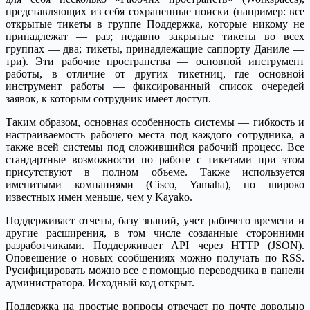
представляющих из себя сохраненные поиски (например: все
открытые тикеты в группе Поддержка, которые никому не
принадлежат — раз; недавно закрытые тикеты во всех
группах — два; тикеты, принадлежащие саппорту Даниле —
три). Эти рабочие пространства — основной инструмент
работы, в отличие от других тикетниц, где основной
инструмент работы — фиксированный список очередей
заявок, к которым сотрудник имеет доступ.
Таким образом, основная особенность системы — гибкость и
настраиваемость рабочего места под каждого сотрудника, а
также всей системы под сложившийся рабочий процесс. Все
стандартные возможности по работе с тикетами при этом
присутствуют в полном объеме. Также используется
именитыми компаниями (Cisco, Yamaha), но широко
известных имен меньше, чем у Kayako.
Поддерживает отчеты, базу знаний, учет рабочего времени и
другие расширения, в том числе созданные сторонними
разработчиками. Поддерживает API через HTTP (JSON).
Оповещение о новых сообщениях можно получать по RSS.
Русифицировать можно все с помощью переводчика в панели
администратора. Исходный код открыт.
Поддержка на простые вопросы отвечает по почте довольно