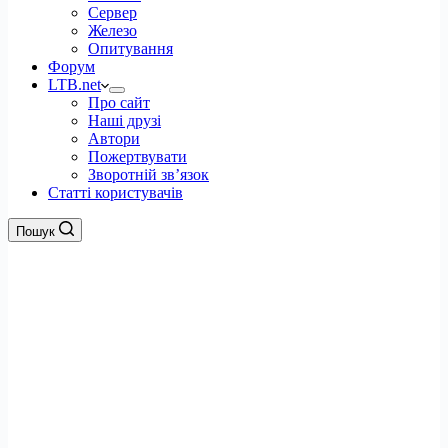
Сервер
Железо
Опитування
Форум
LTB.net
Про сайт
Наші друзі
Автори
Пожертвувати
Зворотній зв’язок
Статті користувачів
Пошук