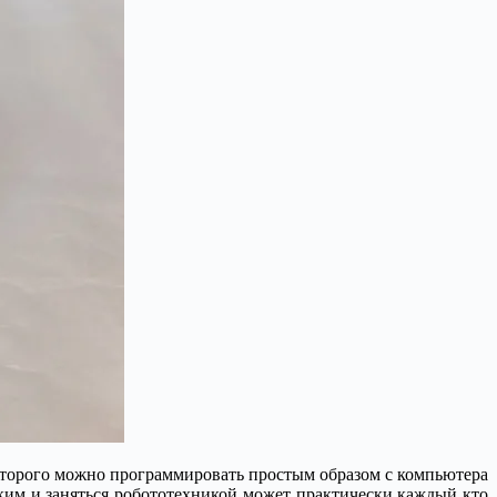
которого можно программировать простым образом с компьютера
зким и заняться робототехникой может практически каждый кто