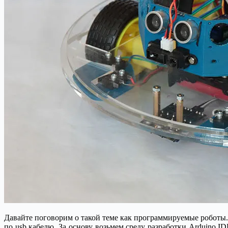
Давайте поговорим о такой теме как программируемые роботы.
по usb кабелю. За основу возьмем среду разработки Arduino 