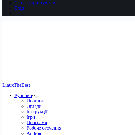
Статті користувачів
Вхід
LinuxTheBest
Рубрики
Новини
Огляди
Інструкції
Ігри
Програми
Робоче оточення
Android