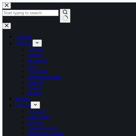
Перейти
до
вмісту
Немає
результатів
Головна
Рубрики
Новини
Обзори
Інструкції
Ігри
Програми
Робоче оточення
Android
Сервер
Железо
Форум
LTB.net
Про сайт
Наші друзі
Автори
Пожертвувати
Зворотній зв’язок