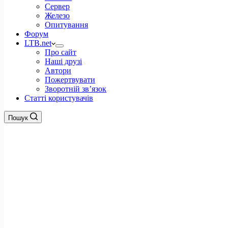
Сервер
Железо
Опитування
Форум
LTB.net
Про сайт
Наші друзі
Автори
Пожертвувати
Зворотній зв’язок
Статті користувачів
Пошук