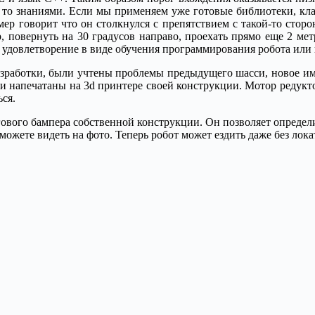
 то знаниями. Если мы применяем уже готовые библиотеки, кла
р говорит что он столкнулся с препятствием с такой-то сторон
р, повернуть на 30 градусов направо, проехать прямо еще 2 ме
 удовлетворение в виде обучения программирования робота или п
азработки, были учтены проблемы предыдущего шасси, новое им
али напечатаны на 3d принтере своей конструкции. Мотор редук
ься.
ового бампера собственной конструкции. Он позволяет определ
ожете видеть на фото. Теперь робот может ездить даже без лока