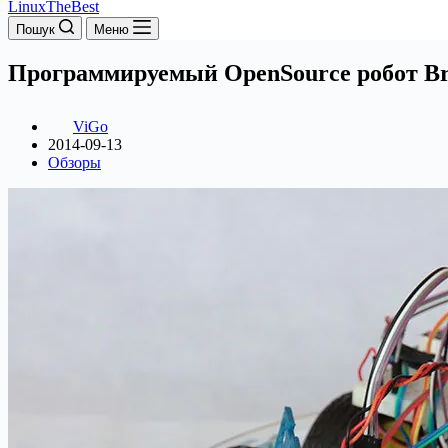
LinuxTheBest
Пошук
Меню
Программируемый OpenSource робот B
ViGo
2014-09-13
Обзоры