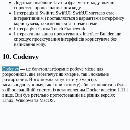
Додаткові шаблони Java та фрагменти коду значно
спростять процес написання коду.
Інтеграція зі Swift та SwiftUI. SwiftUI миттєво стає
інтерактивним і поставляється з варіантами інтерфейсу
користувача, такими як світлі і темні теми.
Інтеграція з Cocoa Touch Framework.
Інтерактивна канва проектування Interface Builder, що
спрощує проектування інтерфейсів користувача без
написання коду.
10. Codenvy
Codenvy
— це багатоплатформне робоче місце для
розробників, яке забезпечує як хмарне, так і локальне
розгортання. Його можна запустити у хмарі (як
загальнодоступному, так і приватному) або встановити в будь-
якій операційній системі із встановленим Docker версією 1.11 і
вище. Він був ретельно протестований на різних версіях
Linux, Windows та MacOS.