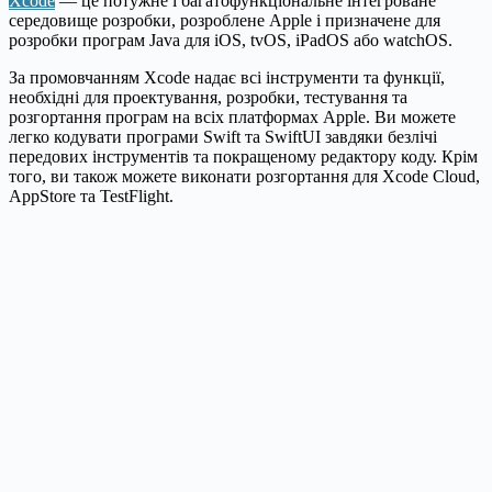
Xcode
— це потужне і багатофункціональне інтегроване
середовище розробки, розроблене Apple і призначене для
розробки програм Java для iOS, tvOS, iPadOS або watchOS.
За промовчанням Xcode надає всі інструменти та функції,
необхідні для проектування, розробки, тестування та
розгортання програм на всіх платформах Apple. Ви можете
легко кодувати програми Swift та SwiftUI завдяки безлічі
передових інструментів та покращеному редактору коду. Крім
того, ви також можете виконати розгортання для Xcode Cloud,
AppStore та TestFlight.