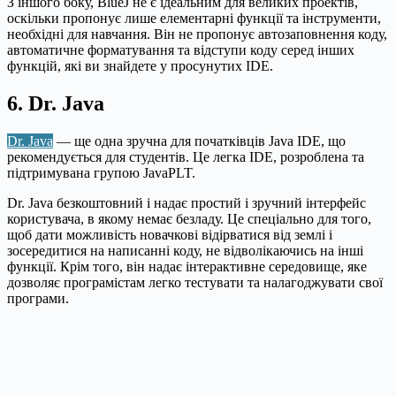
З іншого боку, BlueJ не є ідеальним для великих проектів,
оскільки пропонує лише елементарні функції та інструменти,
необхідні для навчання. Він не пропонує автозаповнення коду,
автоматичне форматування та відступи коду серед інших
функцій, які ви знайдете у просунутих IDE.
6. Dr. Java
Dr. Java
— ще одна зручна для початківців Java IDE, що
рекомендується для студентів. Це легка IDE, розроблена та
підтримувана групою JavaPLT.
Dr. Java безкоштовний і надає простий і зручний інтерфейс
користувача, в якому немає безладу. Це спеціально для того,
щоб дати можливість новачкові відірватися від землі і
зосередитися на написанні коду, не відволікаючись на інші
функції. Крім того, він надає інтерактивне середовище, яке
дозволяє програмістам легко тестувати та налагоджувати свої
програми.