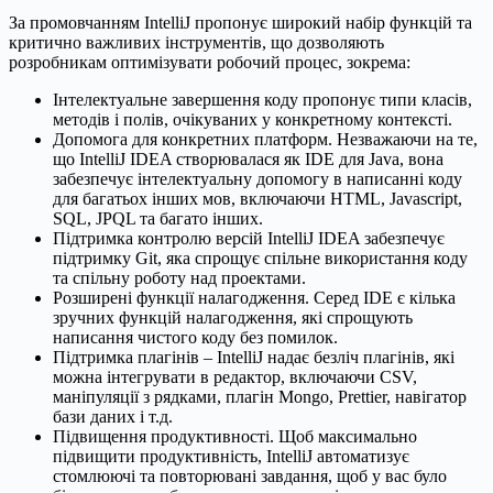
За промовчанням IntelliJ пропонує широкий набір функцій та
критично важливих інструментів, що дозволяють
розробникам оптимізувати робочий процес, зокрема:
Інтелектуальне завершення коду пропонує типи класів,
методів і полів, очікуваних у конкретному контексті.
Допомога для конкретних платформ. Незважаючи на те,
що IntelliJ IDEA створювалася як IDE для Java, вона
забезпечує інтелектуальну допомогу в написанні коду
для багатьох інших мов, включаючи HTML, Javascript,
SQL, JPQL та багато інших.
Підтримка контролю версій IntelliJ IDEA забезпечує
підтримку Git, яка спрощує спільне використання коду
та спільну роботу над проектами.
Розширені функції налагодження. Серед IDE є кілька
зручних функцій налагодження, які спрощують
написання чистого коду без помилок.
Підтримка плагінів – IntelliJ надає безліч плагінів, які
можна інтегрувати в редактор, включаючи CSV,
маніпуляції з рядками, плагін Mongo, Prettier, навігатор
бази даних і т.д.
Підвищення продуктивності. Щоб максимально
підвищити продуктивність, IntelliJ автоматизує
стомлюючі та повторювані завдання, щоб у вас було