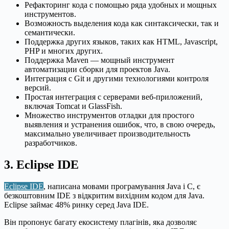
Рефакторинг кода с помощью ряда удобных и мощных
инструментов.
Возможность выделения кода как синтаксически, так и
семантически.
Поддержка других языков, таких как HTML, Javascript,
PHP и многих других.
Поддержка Maven — мощный инструмент
автоматизации сборки для проектов Java.
Интеграция с Git и другими технологиями контроля
версий.
Простая интеграция с серверами веб-приложений,
включая Tomcat и GlassFish.
Множество инструментов отладки для простого
выявления и устранения ошибок, что, в свою очередь,
максимально увеличивает производительность
разработчиков.
3. Eclipse IDE
Eclipse IDE
, написана мовами програмування Java і C, є
безкоштовним IDE з відкритим вихідним кодом для Java.
Eclipse займає 48% ринку серед Java IDE.
Він пропонує багату екосистему плагінів, яка дозволяє