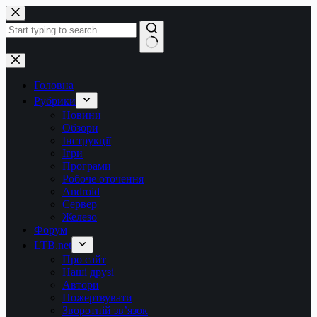
Перейти
до
вмісту
Немає
результатів
Головна
Рубрики
Новини
Обзори
Інструкції
Ігри
Програми
Робоче оточення
Android
Сервер
Железо
Форум
LTB.net
Про сайт
Наші друзі
Автори
Пожертвувати
Зворотній зв’язок