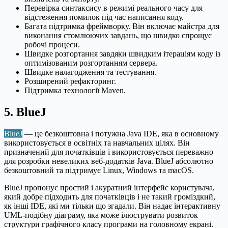
Перевірка синтаксису в режимі реального часу для
відстеження помилок під час написання коду.
Багата підтримка фреймворку. Він включає майстра для
виконання стомлюючих завдань, що швидко спрощує
робочі процеси.
Швидке розгортання завдяки швидким ітераціям коду із
оптимізованим розгортанням сервера.
Швидке налагодження та тестування.
Розширений рефакторинг.
Підтримка технології Maven.
5. BlueJ
BlueJ
— це безкоштовна і потужна Java IDE, яка в основному
використовується в освітніх та навчальних цілях. Він
призначений для початківців і використовується переважно
для розробки невеликих веб-додатків Java. BlueJ абсолютно
безкоштовний та підтримує Linux, Windows та macOS.
BlueJ пропонує простий і акуратний інтерфейс користувача,
який добре підходить для початківців і не такий громіздкий,
як інші IDE, які ми тільки що згадали. Він надає інтерактивну
UML-подібну діаграму, яка може ілюструвати розвиток
структури графічного класу програми на головному екрані.