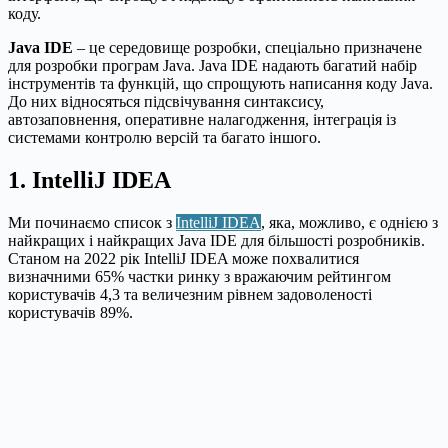
коду.
Java IDE
– це середовище розробки, спеціально призначене
для розробки програм Java. Java IDE надають багатий набір
інструментів та функцій, що спрощують написання коду Java.
До них відносяться підсвічування синтаксису,
автозаповнення, оперативне налагодження, інтеграція із
системами контролю версій та багато іншого.
1. IntelliJ IDEA
Ми починаємо список з
IntelliJ IDEA
, яка, можливо, є однією з
найкращих і найкращих Java IDE для більшості розробників.
Станом на 2022 рік IntelliJ IDEA може похвалитися
визначними 65% частки ринку з вражаючим рейтингом
користувачів 4,3 та величезним рівнем задоволеності
користувачів 89%.