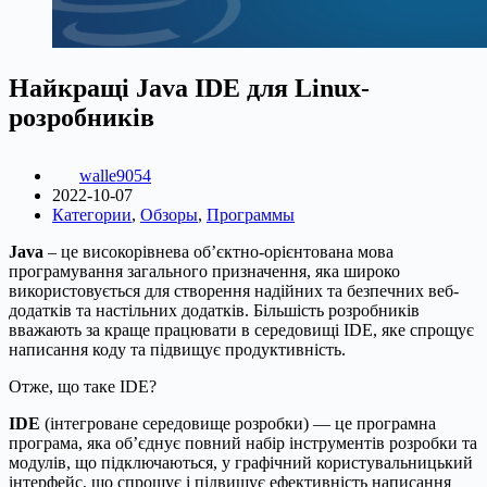
Найкращі Java IDE для Linux-
розробників
walle9054
2022-10-07
Категории
,
Обзоры
,
Программы
Java
– це високорівнева об’єктно-орієнтована мова
програмування загального призначення, яка широко
використовується для створення надійних та безпечних веб-
додатків та настільних додатків. Більшість розробників
вважають за краще працювати в середовищі IDE, яке спрощує
написання коду та підвищує продуктивність.
Отже, що таке IDE?
IDE
(інтегроване середовище розробки) — це програмна
програма, яка об’єднує повний набір інструментів розробки та
модулів, що підключаються, у графічний користувальницький
інтерфейс, що спрощує і підвищує ефективність написання