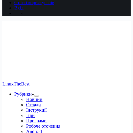
Статті користувачів
Вхід
LinuxTheBest
Рубрики
Новини
Огляди
Інструкції
Ігри
Програми
Робоче оточення
Android