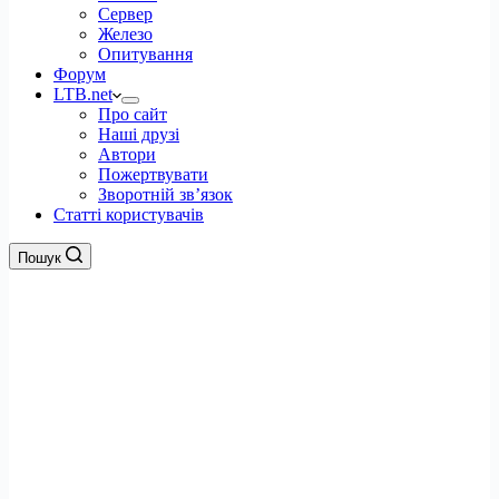
Сервер
Железо
Опитування
Форум
LTB.net
Про сайт
Наші друзі
Автори
Пожертвувати
Зворотній зв’язок
Статті користувачів
Пошук