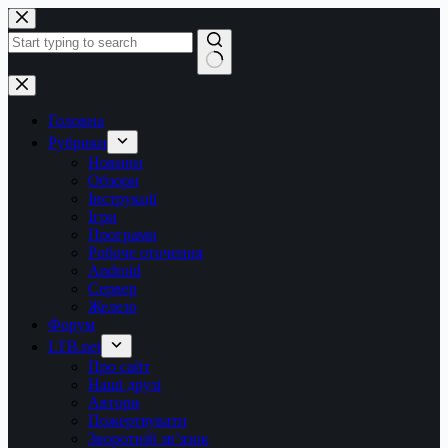
Перейти
до
вмісту
Немає
результатів
Головна
Рубрики
Новини
Обзори
Інструкції
Ігри
Програми
Робоче оточення
Android
Сервер
Железо
Форум
LTB.net
Про сайт
Наші друзі
Автори
Пожертвувати
Зворотній зв’язок