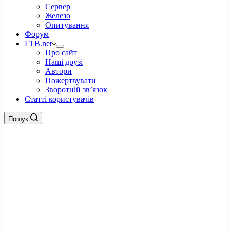
Сервер
Железо
Опитування
Форум
LTB.net
Про сайт
Наші друзі
Автори
Пожертвувати
Зворотній зв’язок
Статті користувачів
Пошук