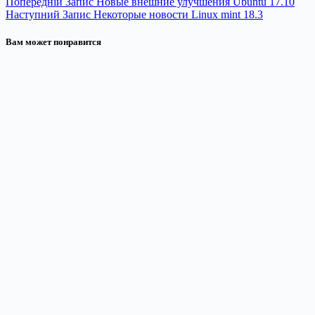
Попередній
Запис
Новые внешние улучшения Ubuntu 17.10
Наступний
Запис
Некоторые новости Linux mint 18.3
Вам может понравится