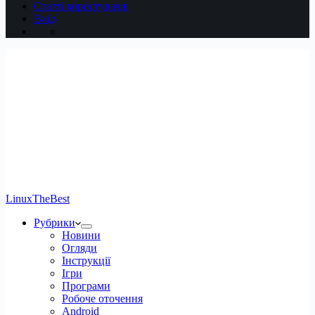
Статті користувачів
Вхід
LinuxTheBest
Рубрики
Новини
Огляди
Інструкції
Ігри
Програми
Робоче оточення
Android