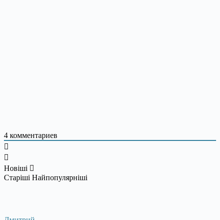
4
комментариев
Новіші
Старіші
Найпопулярніші
Дмитрий