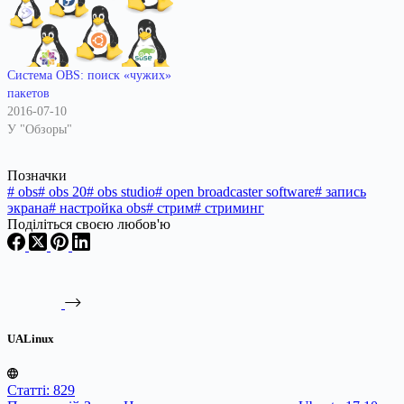
Система OBS: поиск «чужих»
пакетов
2016-07-10
У "Обзоры"
Позначки
#
obs
#
obs 20
#
obs studio
#
open broadcaster software
#
запись
экрана
#
настройка obs
#
стрим
#
стриминг
Поділіться своєю любов'ю
UALinux
Статті: 829