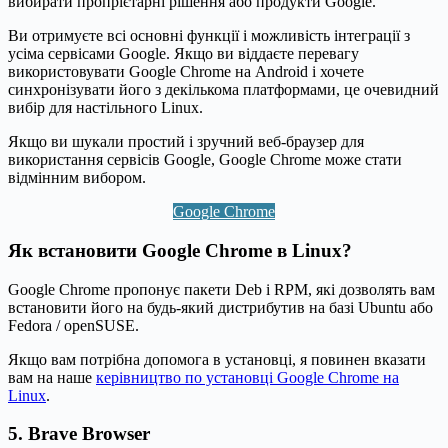
вибирати пропрієтарні рішення або продукти Google.
Ви отримуєте всі основні функції і можливість інтеграції з
усіма сервісами Google. Якщо ви віддаєте перевагу
використовувати Google Chrome на Android і хочете
синхронізувати його з декількома платформами, це очевидний
вибір для настільного Linux.
Якщо ви шукали простий і зручний веб-браузер для
використання сервісів Google, Google Chrome може стати
відмінним вибором.
Google Chrome
Як встановити Google Chrome в Linux?
Google Chrome пропонує пакети Deb і RPM, які дозволять вам
встановити його на будь-який дистрибутив на базі Ubuntu або
Fedora / openSUSE.
Якщо вам потрібна допомога в установці, я повинен вказати
вам на наше
керівництво по установці Google Chrome на
Linux
.
5. Brave Browser