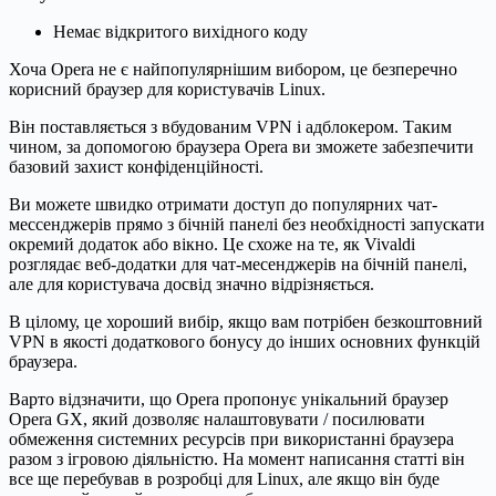
Немає відкритого вихідного коду
Хоча Opera не є найпопулярнішим вибором, це безперечно
корисний браузер для користувачів Linux.
Він поставляється з вбудованим VPN і адблокером. Таким
чином, за допомогою браузера Opera ви зможете забезпечити
базовий захист конфіденційності.
Ви можете швидко отримати доступ до популярних чат-
мессенджерів прямо з бічній панелі без необхідності запускати
окремий додаток або вікно. Це схоже на те, як Vivaldi
розглядає веб-додатки для чат-месенджерів на бічній панелі,
але для користувача досвід значно відрізняється.
В цілому, це хороший вибір, якщо вам потрібен безкоштовний
VPN в якості додаткового бонусу до інших основних функцій
браузера.
Варто відзначити, що Opera пропонує унікальний браузер
Opera GX, який дозволяє налаштовувати / посилювати
обмеження системних ресурсів при використанні браузера
разом з ігровою діяльністю. На момент написання статті він
все ще перебував в розробці для Linux, але якщо він буде