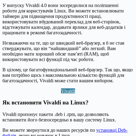
У випуску Vivaldi 4.0 вони зосередилися на поліпшенні
роботи для користувачів Linux. Ви можете встановлювати
таймери для підвищення продуктивності праці,
використовувати вбудований переклад для веб-сторінок,
відстежувати календар, додавати ярлики для веб-додатків і
працювати в режимі багатозадачності.
Незважаючи на те, що це швидкий веб-браузер, я б не став
стверджувати, що він “найшвидший” або легкий. Вам
необхідно мати хороший обсяг пам’яті (RAM), щоб
використовувати всі функції під час роботи.
В цілому, це багатофункціональний веб-браузер. Так що, якщо
вам потрібно щось з максимальною кількістю функцій для
багатозадачності, Vivaldi може стати вашим вибором.
Vivaldi
Як встановити Vivaldi на Linux?
Vivaldi пропонує пакети .deb і .rpm, що дозволяють
встановити його безпосередньо в вашу систему Linux.
Ви можете звернутися до наших ресурсів по
установці Deb-
файлів
, якщо ви новачок в Linux.