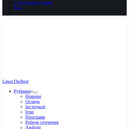
Статті користувачів
Вхід
LinuxTheBest
Рубрики
Новини
Огляди
Інструкції
Ігри
Програми
Робоче оточення
Android