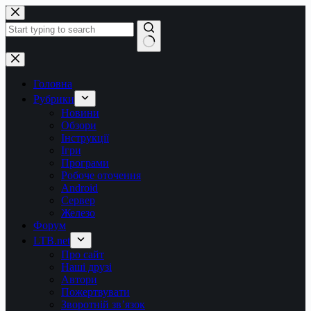
Перейти
до
вмісту
Немає
результатів
Головна
Рубрики
Новини
Обзори
Інструкції
Ігри
Програми
Робоче оточення
Android
Сервер
Железо
Форум
LTB.net
Про сайт
Наші друзі
Автори
Пожертвувати
Зворотній зв’язок