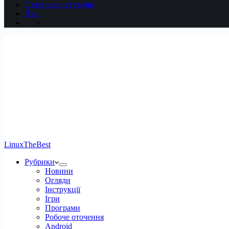
Статті користувачів
Вхід
LinuxTheBest
Рубрики
Новини
Огляди
Інструкції
Ігри
Програми
Робоче оточення
Android