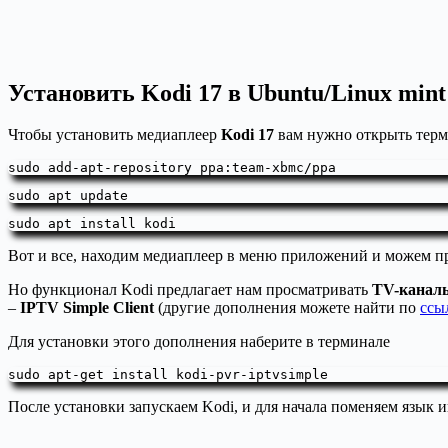
Установить Kodi 17 в Ubuntu/Linux mint
Чтобы установить медиаплеер
Kodi 17
вам нужно открыть терм
sudo
 add-apt-repository ppa:team-xbmc
/ppa
sudo apt update
sudo apt install kodi
Вот и все, находим медиаплеер в меню приложений и можем п
Но функционал Kodi предлагает нам просматривать
TV-канал
–
IPTV Simple Client
(другие дополнения можете найти по
ссы
Для установки этого дополнения наберите в терминале
sudo apt-get install kodi-pvr-iptvsimple
После установки запускаем Kodi, и для начала поменяем язык и