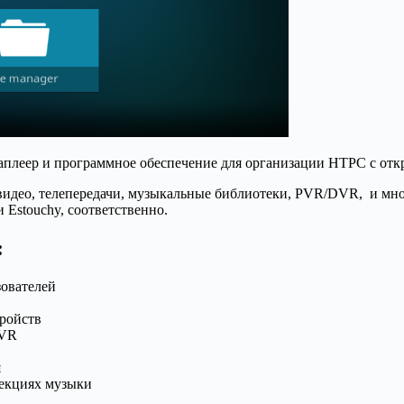
плеер и программное обеспечение для организации HTPC с от
е видео, телепередачи, музыкальные библиотеки, PVR/DVR, и мн
 Estouchy, соответственно.
:
зователей
тройств
PVR
я
секциях музыки