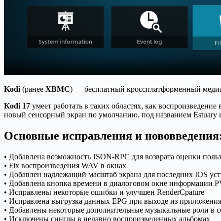
Kodi
(ранее
XBMC
) — бесплатный кроссплатформенный медиа
Kodi 17
умеет работать в таких областях, как воспроизведени
новый сенсорный экран по умолчанию, под названием Estuary и
Основные исправления и нововведения
• Добавлена возможность JSON-RPC для возврата оценки поль
• Fix воспроизведения WAV в окнах
• Добавлен надлежащий масштаб экрана для последних IOS ус
• Добавлена кнопка времени в диалоговом окне информации 
• Исправлены некоторые ошибки и улучшен RenderCpature
• Исправлена выгрузка данных EPG при выходе из приложени
• Добавлены некоторые дополнительные музыкальные роли в 
• Исключены синглы в недавно воспроизведенных альбомах