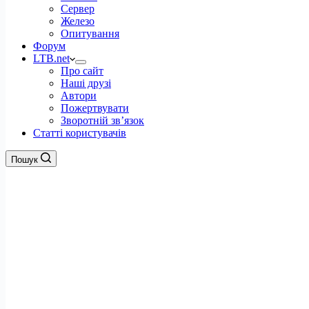
Сервер
Железо
Опитування
Форум
LTB.net
Про сайт
Наші друзі
Автори
Пожертвувати
Зворотній зв’язок
Статті користувачів
Пошук