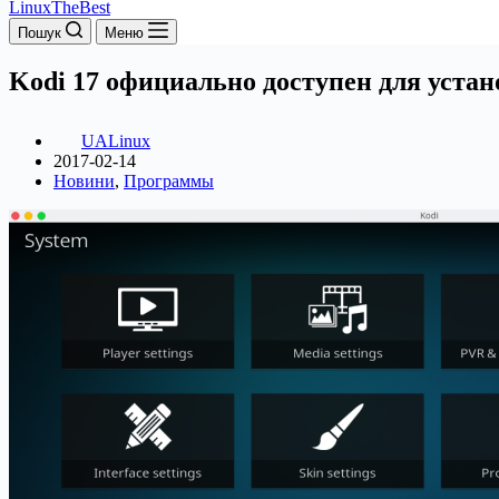
LinuxTheBest
Пошук
Меню
Kodi 17 официально доступен для уста
UALinux
2017-02-14
Новини
,
Программы