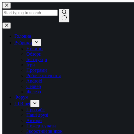
Перейти
до
вмісту
Немає
результатів
Головна
Рубрики
Новини
Обзори
Інструкції
Ігри
Програми
Робоче оточення
Android
Сервер
Железо
Форум
LTB.net
Про сайт
Наші друзі
Автори
Пожертвувати
Зворотній зв’язок