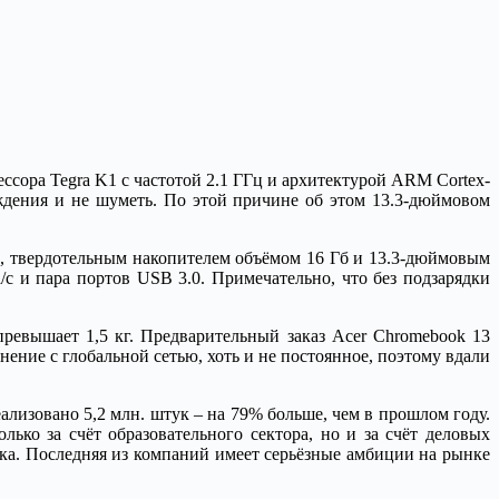
ссора Tegra K1 с частотой 2.1 ГГц и архитектурой ARM Cortex-
аждения и не шуметь. По этой причине об этом 13.3-дюймовом
L, твердотельным накопителем объёмом 16 Гб и 13.3-дюймовым
c и пара портов USB 3.0. Примечательно, что без подзарядки
превышает 1,5 кг. Предварительный заказ Acer Chromebook 13
нение с глобальной сетью, хоть и не постоянное, поэтому вдали
ализовано 5,2 млн. штук – на 79% больше, чем в прошлом году.
ько за счёт образовательного сектора, но и за счёт деловых
ка. Последняя из компаний имеет серьёзные амбиции на рынке