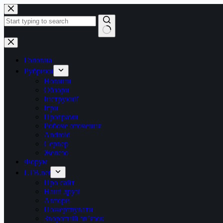
Перейти
до
вмісту
Немає
результатів
Головна
Рубрики
Новини
Обзори
Інструкції
Ігри
Програми
Робоче оточення
Android
Сервер
Железо
Форум
LTB.net
Про сайт
Наші друзі
Автори
Пожертвувати
Зворотній зв’язок