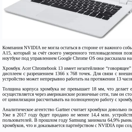
Компания NVIDIA не могла остаться в стороне от важного собы
A15, который за счёт своего умеренного тепловыделения поз
ноутбуке под управлением Google Chrome OS она рассказала на
Хромбук Acer Chromebook 13 имеет незатейливое “говорящее”
дисплеем с разрешением 1366 х 768 точек. Для связи с внеш
устройство может непрерывно работать на протяжении 13 часо
Толщина корпуса хромбука не превышает 18 мм, что делает е
осуществляется через американские розничные сети, там он сто
от цивилизации рассчитывать на полноценную работу с хромб
Аналитическое агентство Gartner считает хромбуки довольно п
Уже в 2017 году будет продано не менее 14,4 млн. устройст
пользователей. В прошлом году Samsung занимала 64,9% рынк
хромбуков, что и доказывается партнёрством с NVIDIA при со