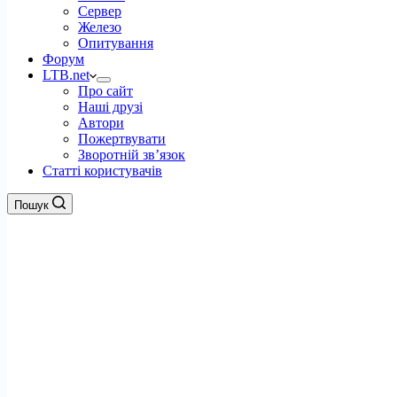
Сервер
Железо
Опитування
Форум
LTB.net
Про сайт
Наші друзі
Автори
Пожертвувати
Зворотній зв’язок
Статті користувачів
Пошук