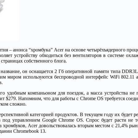
тия – анонса “хромбука” Acer на основе четырёхъядерного проце
воляет устройству обходиться без вентиляторов в системе охл
 страницах собственного блога.
 название, он оснащается 2 Гб оперативной памяти типа DDR3
ним миром используются беспроводной интерфейс WiFi 802.11 a/
в.
го удобным компаньоном для поездок, а масса устройства не 
ит $279. Напомним, что для работы с Chrome OS требуется соеди
уком сложно.
ерспективной категорией продуктов. В текущем году их будет ре
в под управлением Google Chrome OS. Спрос будет расти не тол
а хромбуков, Acer довольствовалась вторым местом с 21,4% рын
здании Chromebook 13.