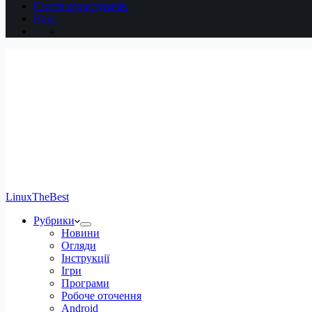
Статті користувачів
Вхід
LinuxTheBest
Рубрики
Новини
Огляди
Інструкції
Ігри
Програми
Робоче оточення
Android