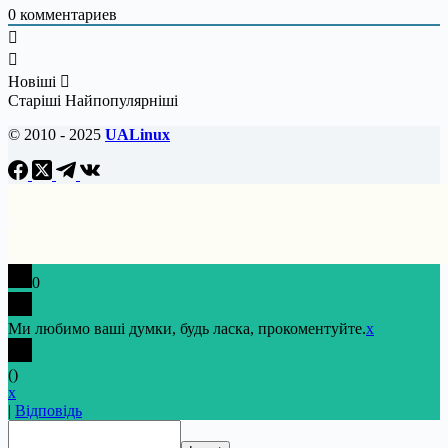
0
комментариев
Новіші
Старіші
Найпопулярніші
© 2010 - 2025
UALinux
0
Ми любимо ваші думки, будь ласка, прокоментуйте.
x
(
)
x
|
Відповідь