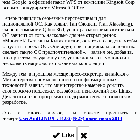
чем Google, а офисный пакет WPS от компании Kingsoft Corp
всерьез конкурирует с Microsoft Office.
Теперь появились серьезные перспективы и для
национальной ОС. Как заявил Тан Сяошень (Tan Xiaosheng),
эксперт компании Qihoo 360, успех разработчиков китайской
ОС зависит от того, насколько для нее открыт рынок.
«Многие ИТ-гиганты Китая имеют достаточно средств, чтобы
запустить проект ОС. Они ждут, пока национальная политика
сделает такую ОС предпочтительной», – заявил он, добавив,
что при этом государству следует не допускать монополии
нескольких национализированных корпораций.
Между тем, в прошлом месяце пресс-секретарь китайского
Министерства промышленности и информационных
технологий заявил, что министерство намерено усилить
спонсорскую поддержку разработки приложений для Linux.
Детальный план программы поддержки сейчас находится в
разработке.
Это и много другое, вы можете прочитать в
номере
UserAndLINUX v14.06 (№29) июнь-июль 2014
Like