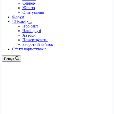
Сервер
Железо
Опитування
Форум
LTB.net
Про сайт
Наші друзі
Автори
Пожертвувати
Зворотній зв’язок
Статті користувачів
Пошук