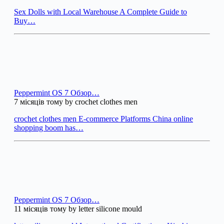
Sex Dolls with Local Warehouse A Complete Guide to
Buy…
Peppermint OS 7 Обзор…
7 місяців тому by crochet clothes men
crochet clothes men E-commerce Platforms China online
shopping boom has…
Peppermint OS 7 Обзор…
11 місяців тому by letter silicone mould