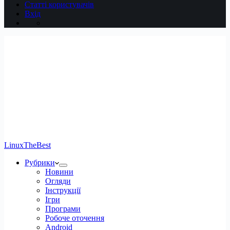
Статті користувачів
Вхід
LinuxTheBest
Рубрики
Новини
Огляди
Інструкції
Ігри
Програми
Робоче оточення
Android