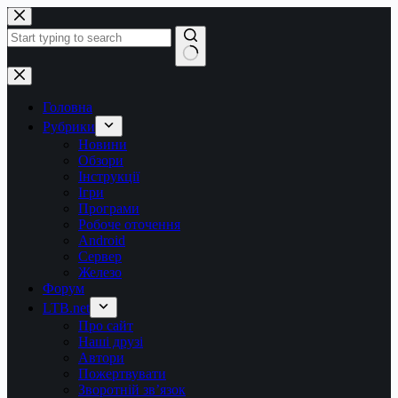
Перейти
до
вмісту
Немає
результатів
Головна
Рубрики
Новини
Обзори
Інструкції
Ігри
Програми
Робоче оточення
Android
Сервер
Железо
Форум
LTB.net
Про сайт
Наші друзі
Автори
Пожертвувати
Зворотній зв’язок