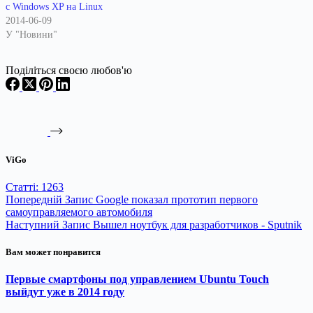
с Windows XP на Linux
2014-06-09
У "Новини"
Поділіться своєю любов'ю
ViGo
Статті: 1263
Попередній
Запис
Google показал прототип первого
самоуправляемого автомобиля
Наступний
Запис
Вышел ноутбук для разработчиков - Sputnik
Вам может понравится
Первые смартфоны под управлением Ubuntu Touch
выйдут уже в 2014 году