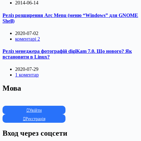
2014-06-14
Реліз розширення Arc Menu (меню “Windows” для GNOME
Shell)
2020-07-02
коментарі 2
Реліз менеджера фотографій digiKam 7.0. Що нового? Як
встановити в Linux?
2020-07-29
1 коментар
Мова
Увійти
Реєстрація
Вход через соцсети