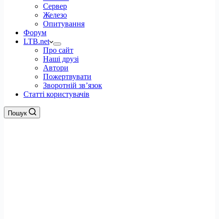
Сервер
Железо
Опитування
Форум
LTB.net
Про сайт
Наші друзі
Автори
Пожертвувати
Зворотній зв’язок
Статті користувачів
Пошук