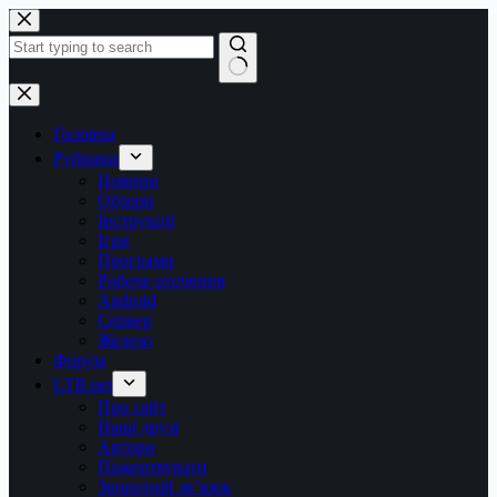
Перейти
до
вмісту
Немає
результатів
Головна
Рубрики
Новини
Обзори
Інструкції
Ігри
Програми
Робоче оточення
Android
Сервер
Железо
Форум
LTB.net
Про сайт
Наші друзі
Автори
Пожертвувати
Зворотній зв’язок