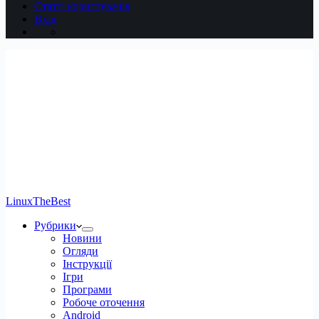
Статті користувачів
Вхід
LinuxTheBest
Рубрики
Новини
Огляди
Інструкції
Ігри
Програми
Робоче оточення
Android