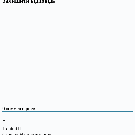
Залишити відповідь
9
комментариев
Новіші
Старіші
Найпопулярніші