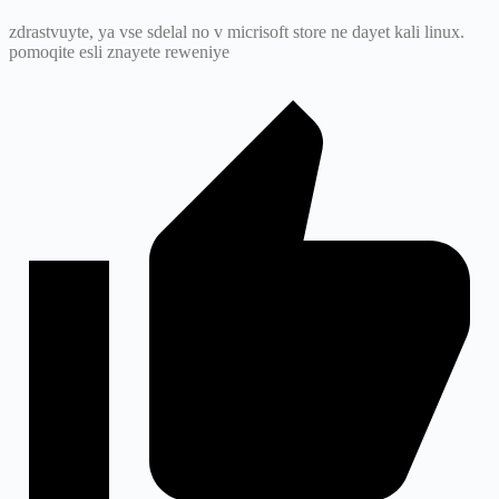
zdrastvuyte, ya vse sdelal no v micrisoft store ne dayet kali linux.
pomoqite esli znayete reweniye