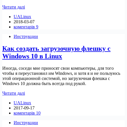
Kali
Читати далі
Linux
UALinux
в
2018-03-07
магазине
коментарів 9
Windows
Инструкции
Как создать загрузочную флешку с
Windows 10 в Linux
Иногда, соседи мне приносят свои компьютеры, для того
чтобы я переустановил им Windows, и хотя я и не пользуюсь
этой операционной системой, но загрузочная флешка с
Windows 10 должна быть всегда под рукой.
Как
Читати далі
создать
UALinux
загрузочную
2017-09-17
флешку
коментарів 10
с
Windows
Инструкции
10