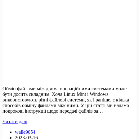
Обмін файлами між двома операційними системами може
бути досить складним. Хоча Linux Mint і Windows
використовують різні файлові системи, як і раніше, є кілька
способів обміну файлами між ними. У цій статті ми надамо
покрокові інструкції щодо передачі файлів за…
Обмін
Читати далі
файлами
walle9054
між
2023-03-16
Linux