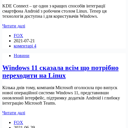
KDE Connect – це один з кращих способів інтеграції
смартфона Android з робочим столом Linux. Тепер ця
технологія доступна і для користувачів Windows.
KDE
Читати далі
Connect
FOX
тепер
2021-07-21
доступний
коментарі 4
для
користувачів
Новини
Windows
10
Windows 11 сказала всім що потрібно
переходити на Linux
Кілька днів тому, компанія Microsoft оголосила про випуск
нової операційної системи Windows 11, представивши
оновлений інтерфейс, підтримку додатків Android і глибоку
інтеграцію Microsoft Teams.
Windows
Читати далі
11
FOX
сказала
2021-06-29
всім