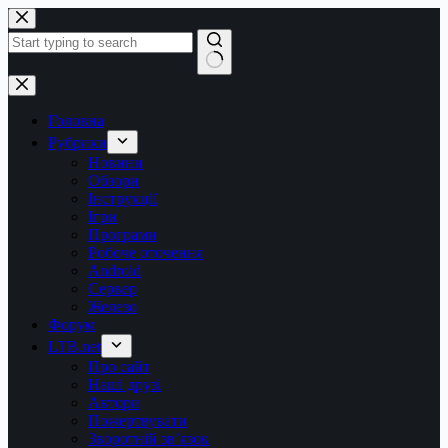
Перейти
до
вмісту
Немає
результатів
Головна
Рубрики
Новини
Обзори
Інструкції
Ігри
Програми
Робоче оточення
Android
Сервер
Железо
Форум
LTB.net
Про сайт
Наші друзі
Автори
Пожертвувати
Зворотній зв’язок