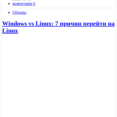
коментарів 6
Mint
та
Обзоры
Windows
Windows vs Linux: 7 причин перейти на
Linux