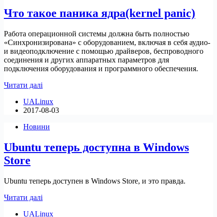
в
Что такое паника ядра(kernel panic)
Linux
Работа операционной системы должна быть полностью
«Синхронизирована» с оборудованием, включая в себя аудио-
и видеоподключение с помощью драйверов, беспроводного
соединения и других аппаратных параметров для
подключения оборудования и программного обеспечения.
Что
Читати далі
такое
UALinux
паника
2017-08-03
ядра(kernel
panic)
Новини
Ubuntu теперь доступна в Windows
Store
Ubuntu теперь доступен в Windows Store, и это правда.
Ubuntu
Читати далі
теперь
UALinux
доступна