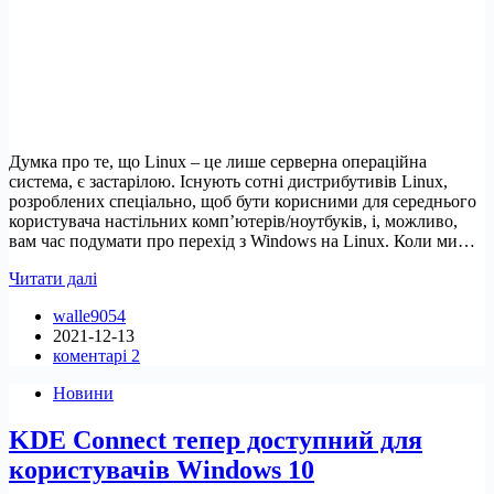
Думка про те, що Linux – це лише серверна операційна
система, є застарілою. Існують сотні дистрибутивів Linux,
розроблених спеціально, щоб бути корисними для середнього
користувача настільних комп’ютерів/ноутбуків, і, можливо,
вам час подумати про перехід з Windows на Linux. Коли ми…
Windows
Читати далі
vs
walle9054
Linux:
2021-12-13
7
коментарі 2
причин
перейти
Новини
на
Linux
KDE Connect тепер доступний для
користувачів Windows 10