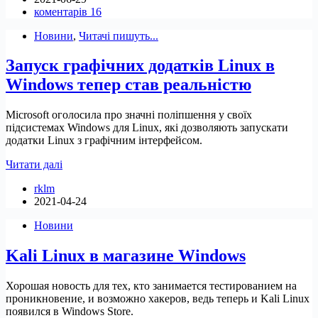
коментарів 16
що
потрібно
Новини
,
Читачі пишуть...
переходити
на
Запуск графічних додатків Linux в
Linux
Windows тепер став реальністю
Microsoft оголосила про значні поліпшення у своїх
підсистемах Windows для Linux, які дозволяють запускати
додатки Linux з графічним інтерфейсом.
Запуск
Читати далі
графічних
rklm
додатків
2021-04-24
Linux
в
Новини
Windows
тепер
Kali Linux в магазине Windows
став
реальністю
Хорошая новость для тех, кто занимается тестированием на
проникновение, и возможно хакеров, ведь теперь и Kali Linux
появился в Windows Store.