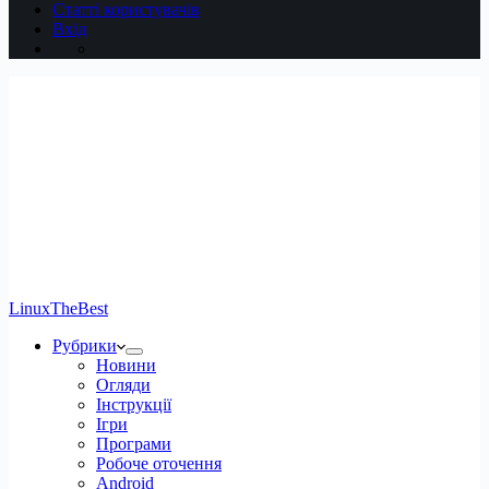
Статті користувачів
Вхід
LinuxTheBest
Рубрики
Новини
Огляди
Інструкції
Ігри
Програми
Робоче оточення
Android