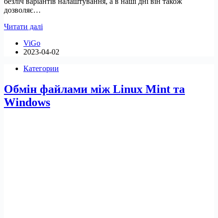
безліч варіантів налаштування, а в наші дні він також
дозволяє…
Як
Читати далі
налаштувати
ViGo
Linux
2023-04-02
та
програми
Категории
Linux
на
Обмін файлами між Linux Mint та
ПК
з
Windows
Windows