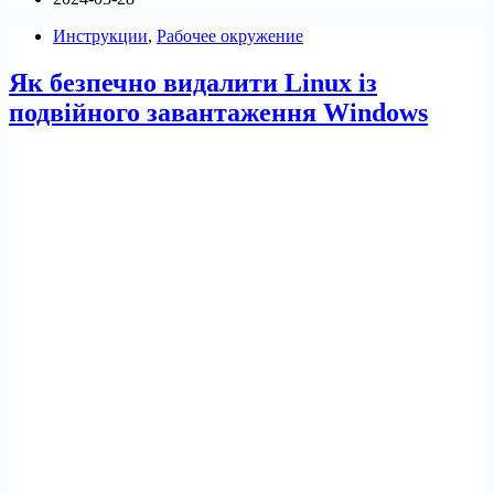
додатків
Инструкции
,
Рабочее окружение
та
ігор
Як безпечно видалити Linux із
Windows
в
подвійного завантаження Windows
Linux