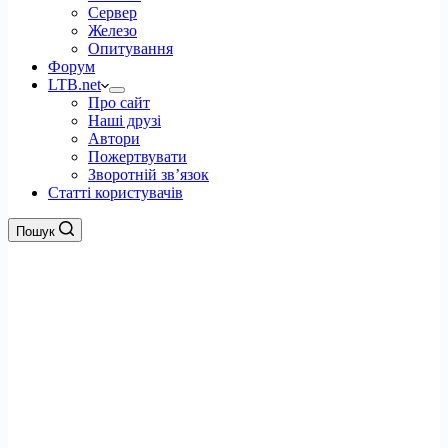
Сервер
Железо
Опитування
Форум
LTB.net
Про сайт
Наші друзі
Автори
Пожертвувати
Зворотній зв’язок
Статті користувачів
Пошук