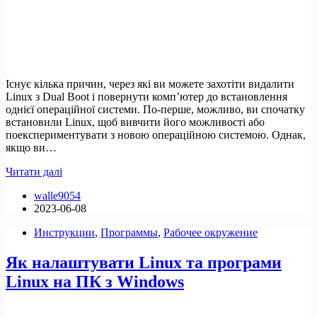
Існує кілька причин, через які ви можете захотіти видалити
Linux з Dual Boot і повернути комп’ютер до встановлення
однієї операційної системи. По-перше, можливо, ви спочатку
встановили Linux, щоб вивчити його можливості або
поекспериментувати з новою операційною системою. Однак,
якщо ви…
Як
Читати далі
безпечно
walle9054
видалити
2023-06-08
Linux
із
Инструкции
,
Программы
,
Рабочее окружение
подвійного
завантаження
Як налаштувати Linux та програми
Windows
Linux на ПК з Windows