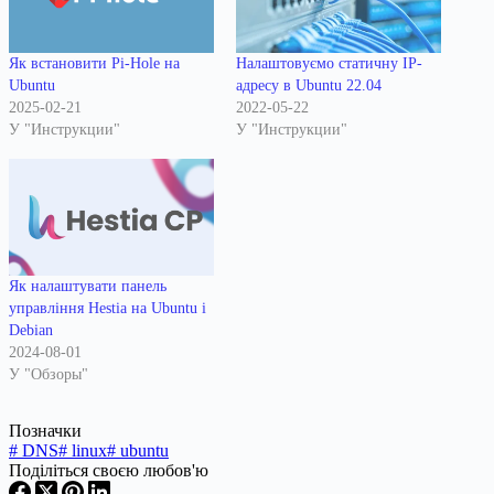
Як встановити Pi-Hole на
Налаштовуємо статичну IP-
Ubuntu
адресу в Ubuntu 22.04
2025-02-21
2022-05-22
У "Инструкции"
У "Инструкции"
Як налаштувати панель
управління Hestia на Ubuntu і
Debian
2024-08-01
У "Обзоры"
Позначки
#
DNS
#
linux
#
ubuntu
Поділіться своєю любов'ю