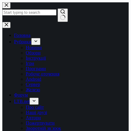
Перейти
до
вмісту
Немає
результатів
Головна
Рубрики
Новини
Обзори
Інструкції
Ігри
Програми
Робоче оточення
Android
Сервер
Железо
Форум
LTB.net
Про сайт
Наші друзі
Автори
Пожертвувати
Зворотній зв’язок