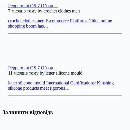
Peppermint OS 7 Обзор…
7 місяців тому by crochet clothes men
crochet clothes men E-commerce Platforms China online
shopping boom has…
Peppermint OS 7 Обзор…
11 місяців тому by letter silicone mould
letter silicone mould International Certifications: Kinshing
silicone products meet rigorous…
Залишити відповідь