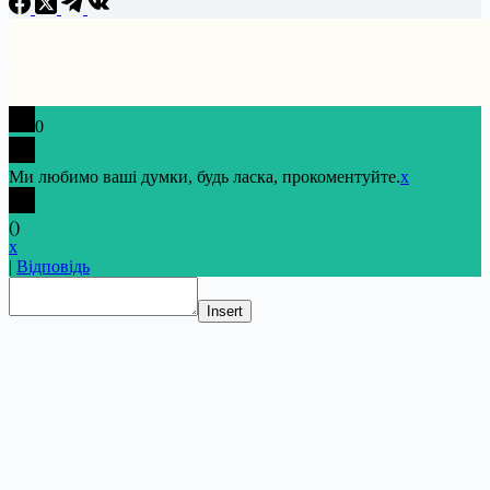
0
Ми любимо ваші думки, будь ласка, прокоментуйте.
x
(
)
x
|
Відповідь
Insert