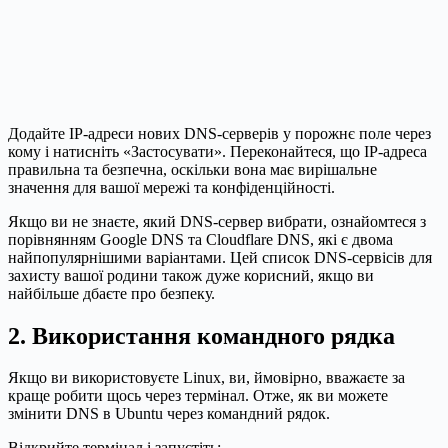
Додайте IP-адреси нових DNS-серверів у порожнє поле через
кому і натисніть «Застосувати». Переконайтеся, що IP-адреса
правильна та безпечна, оскільки вона має вирішальне
значення для вашої мережі та конфіденційності.
Якщо ви не знаєте, який DNS-сервер вибрати, ознайомтеся з
порівнянням Google DNS та Cloudflare DNS, які є двома
найпопулярнішими варіантами. Цей список DNS-сервісів для
захисту вашої родини також дуже корисний, якщо ви
найбільше дбаєте про безпеку.
2. Використання командного рядка
Якщо ви використовуєте Linux, ви, ймовірно, вважаєте за
краще робити щось через термінал. Отже, як ви можете
змінити DNS в Ubuntu через командний рядок.
Відкрийте термінал і запустіть: