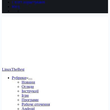
Статті користувачів
Вхід
LinuxTheBest
Рубрики
Новини
Огляди
Інструкції
Ігри
Програми
Робоче оточення
Android