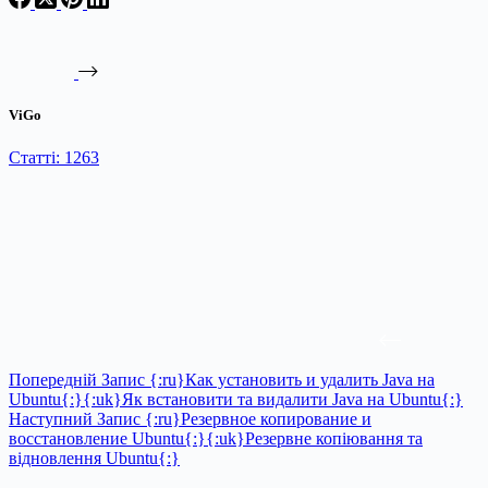
ViGo
Статті: 1263
Попередній
Запис
{:ru}Как установить и удалить Java на
Ubuntu{:}{:uk}Як встановити та видалити Java на Ubuntu{:}
Наступний
Запис
{:ru}Резервное копирование и
восстановление Ubuntu{:}{:uk}Резервне копіювання та
відновлення Ubuntu{:}