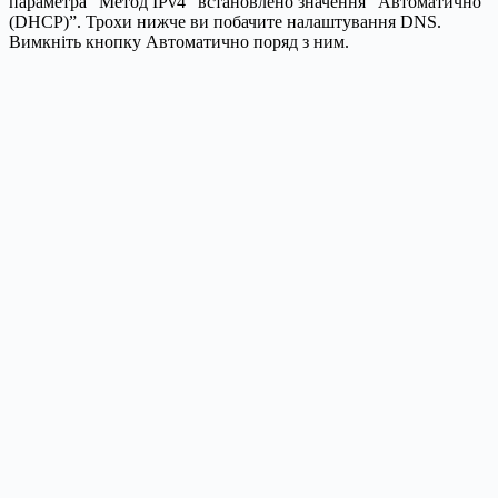
параметра “Метод IPv4” встановлено значення “Автоматично
(DHCP)”. Трохи нижче ви побачите налаштування DNS.
Вимкніть кнопку Автоматично поряд з ним.