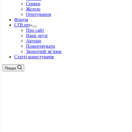
Сервер
Железо
Опитування
Форум
LTB.net
Про сайт
Наші друзі
Автори
Пожертвувати
Зворотній зв’язок
Статті користувачів
Пошук