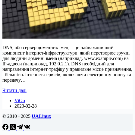
DNS, або сервер доменних імен, – це найважливіший
компонент інтернет-інфраструктури, який перетворює зручні
для людини доменні імена (наприклад, www.example.com) на
IP-адреси (наприклад, 192.0.2.1). DNS необхідний для
направлення інтернет-трафіку у правильне місце призначення,
і більшість інтернет-сервісів, включаючи електронну пошту та
передачу…
Як
Читати далі
змінити
ViGo
DNS-
2023-02-28
сервер
на
© 2010 - 2025
UALinux
Ubuntu