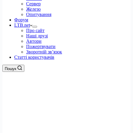
Сервер
Железо
Опитування
Форум
LTB.net
Про сайт
Наші друзі
Автори
Пожертвувати
Зворотній зв’язок
Статті користувачів
Пошук