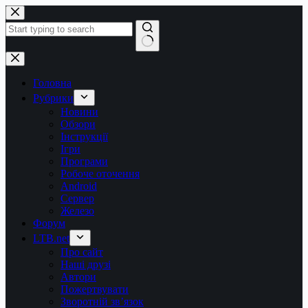
Перейти
до
вмісту
Немає
результатів
Головна
Рубрики
Новини
Обзори
Інструкції
Ігри
Програми
Робоче оточення
Android
Сервер
Железо
Форум
LTB.net
Про сайт
Наші друзі
Автори
Пожертвувати
Зворотній зв’язок