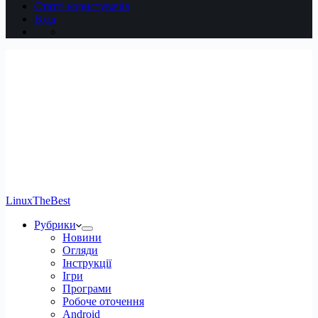
Статті користувачів
Вхід
LinuxTheBest
Рубрики
Новини
Огляди
Інструкції
Ігри
Програми
Робоче оточення
Android