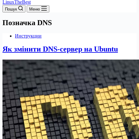
LinuxTheBest
Пошук
Меню
Позначка
DNS
Инструкции
Як змінити DNS-сервер на Ubuntu