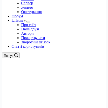
Сервер
Железо
Опитування
Форум
LTB.net
Про сайт
Наші друзі
Автори
Пожертвувати
Зворотній зв’язок
Статті користувачів
Пошук