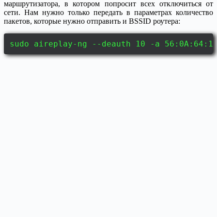
маршрутизатора, в котором попросит всех отключиться от
сети. Нам нужно только передать в параметрах количество
пакетов, которые нужно отправить и BSSID роутера:
sudo aireplay-ng --deauth 10 -a 56:0A:64:1