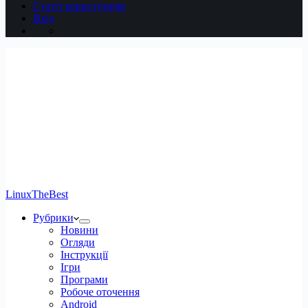
Статті користувачів
Вхід
LinuxTheBest
Рубрики
Новини
Огляди
Інструкції
Ігри
Програми
Робоче оточення
Android