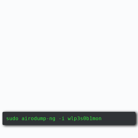
sudo airodump-ng -i wlp3s0b1mon