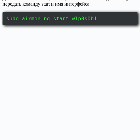
передать команду start и имя интерфейса:
sudo airmon-ng start wlp0s0b1