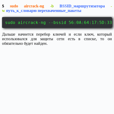
$
sudo aircrack-ng
-b
BSSID_маршрутизатора
-
w
путь_к_словарю
перехваченные_пакеты
sudo aircrack-ng --bssid 56:0A:64:17:5D:33
Дальше начнется перебор ключей и если ключ, который
использовался для защиты сети есть в списке, то он
обязательно будет найден.