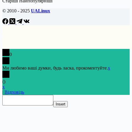
Старіші
Найпопулярніші
© 2010 - 2025
UALinux
0
Ми любимо ваші думки, будь ласка, прокоментуйте.
x
(
)
x
|
Відповідь
Insert