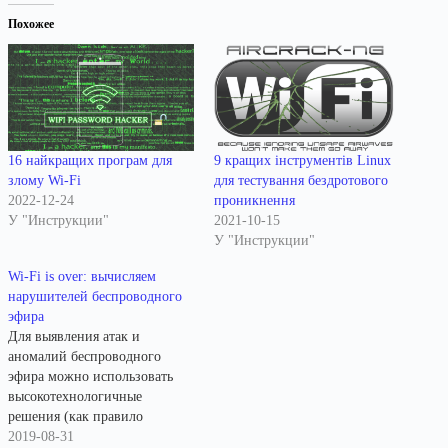
Похожее
16 найкращих програм для
9 кращих інструментів Linux
злому Wi-Fi
для тестування бездротового
2022-12-24
проникнення
У "Инструкции"
2021-10-15
У "Инструкции"
Wi-Fi is over: вычисляем
нарушителей беспроводного
эфира
Для выявления атак и
аномалий беспроводного
эфира можно использовать
высокотехнологичные
решения (как правило
дорогие), которые позволяют
2019-08-31