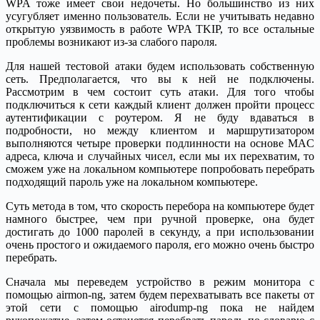
WPA тоже имеет свои недочеты. Но большинство из них
усугубляет именно пользователь. Если не учитывать недавно
открытую уязвимость в работе WPA TKIP, то все остальные
проблемы возникают из-за слабого пароля.
Для нашей тестовой атаки будем использовать собственную
сеть. Предполагается, что вы к ней не подключены.
Рассмотрим в чем состоит суть атаки. Для того чтобы
подключиться к сети каждый клиент должен пройти процесс
аутентификации с роутером. Я не буду вдаваться в
подробности, но между клиентом и маршрутизатором
выполняются четыре проверки подлинности на основе MAC
адреса, ключа и случайных чисел, если мы их перехватим, то
сможем уже на локальном компьютере попробовать перебрать
подходящий пароль уже на локальном компьютере.
Суть метода в том, что скорость перебора на компьютере будет
намного быстрее, чем при ручной проверке, она будет
достигать до 1000 паролей в секунду, а при использовании
очень простого и ожидаемого пароля, его можно очень быстро
перебрать.
Сначала мы переведем устройство в режим монитора с
помощью airmon-ng, затем будем перехватывать все пакеты от
этой сети с помощью airodump-ng пока не найдем