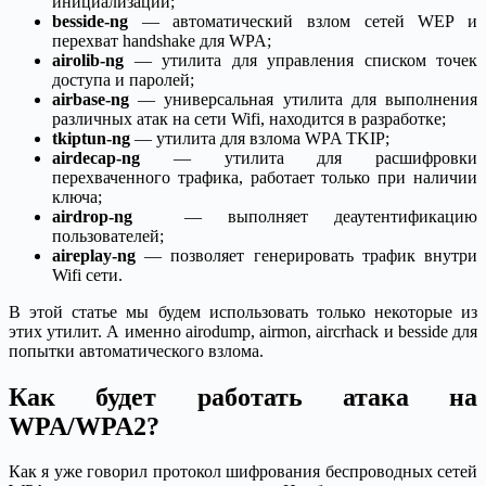
инициализации;
besside-ng
— автоматический взлом сетей WEP и
перехват handshake для WPA;
airolib-ng
— утилита для управления списком точек
доступа и паролей;
airbase-ng
— универсальная утилита для выполнения
различных атак на сети Wifi, находится в разработке;
tkiptun-ng
— утилита для взлома WPA TKIP;
airdecap-ng
— утилита для расшифровки
перехваченного трафика, работает только при наличии
ключа;
airdrop-ng
— выполняет деаутентификацию
пользователей;
aireplay-ng
— позволяет генерировать трафик внутри
Wifi сети.
В этой статье мы будем использовать только некоторые из
этих утилит. А именно airodump, airmon, aircrhack и besside для
попытки автоматического взлома.
Как будет работать атака на
WPA/WPA2?
Как я уже говорил протокол шифрования беспроводных сетей