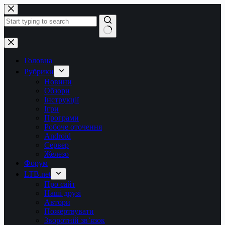
Перейти
до
вмісту
Немає
результатів
Головна
Рубрики
Новини
Обзори
Інструкції
Ігри
Програми
Робоче оточення
Android
Сервер
Железо
Форум
LTB.net
Про сайт
Наші друзі
Автори
Пожертвувати
Зворотній зв’язок