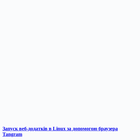
Запуск веб-додатків в Linux за допомогою браузера
Tangram