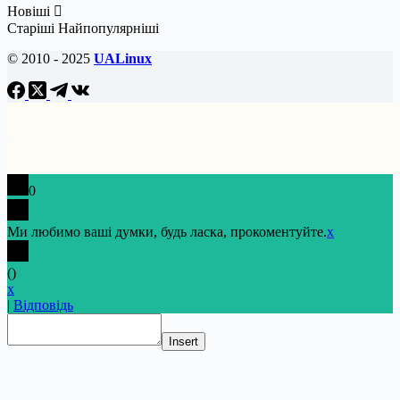
Новіші
Старіші
Найпопулярніші
© 2010 - 2025
UALinux
0
Ми любимо ваші думки, будь ласка, прокоментуйте.
x
(
)
x
|
Відповідь
Insert