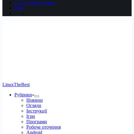
Статті користувачів
Вхід
LinuxTheBest
Рубрики
Новини
Огляди
Інструкції
Ігри
Програми
Робоче оточення
Android