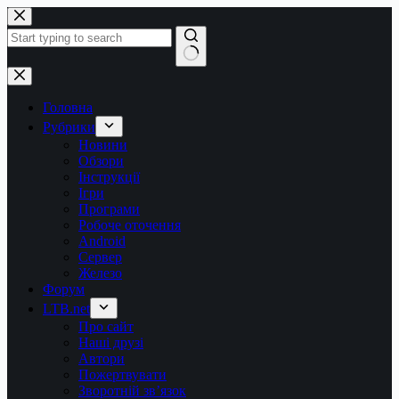
Перейти
до
вмісту
Немає
результатів
Головна
Рубрики
Новини
Обзори
Інструкції
Ігри
Програми
Робоче оточення
Android
Сервер
Железо
Форум
LTB.net
Про сайт
Наші друзі
Автори
Пожертвувати
Зворотній зв’язок