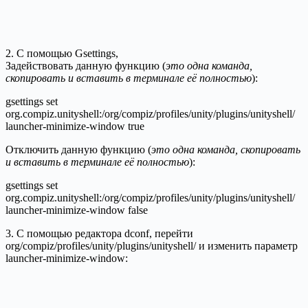
2. С помощью Gsettings,
Задействовать данную функцию (
это одна команда,
скопировать и вставить в терминале её полностью
):
gsettings set
org.compiz.unityshell:/org/compiz/profiles/unity/plugins/unityshell/
launcher-minimize-window true
Отключить данную функцию (
это одна команда, скопировать
и вставить в терминале её полностью
):
gsettings set
org.compiz.unityshell:/org/compiz/profiles/unity/plugins/unityshell/
launcher-minimize-window false
3. С помощью редактора dconf, перейти
org/compiz/profiles/unity/plugins/unityshell/ и изменить параметр
launcher-minimize-window: