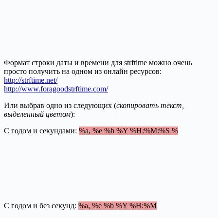
Формат строки даты и времени для strftime можно очень
просто получить на одном из онлайн ресурсов:
http://strftime.net/
http://www.foragoodstrftime.com/
Или выбрав одно из следующих (
скопировать текст,
выделенный цветом
):
С годом и секундами:
%a, %e %b %Y %H:%M:%S %
С годом и без секунд:
%a, %e %b %Y %H:%M