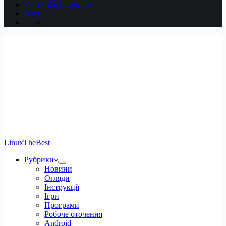
Статті користувачів
Вхід
LinuxTheBest
Рубрики
Новини
Огляди
Інструкції
Ігри
Програми
Робоче оточення
Android