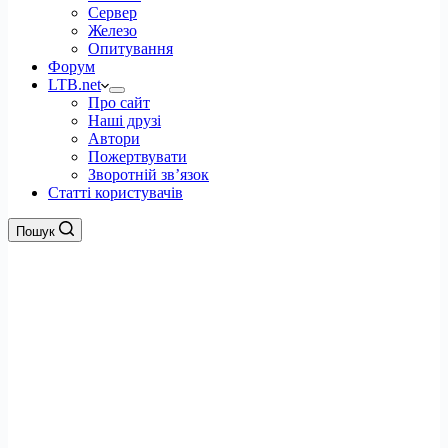
Сервер
Железо
Опитування
Форум
LTB.net
Про сайт
Наші друзі
Автори
Пожертвувати
Зворотній зв’язок
Статті користувачів
Пошук