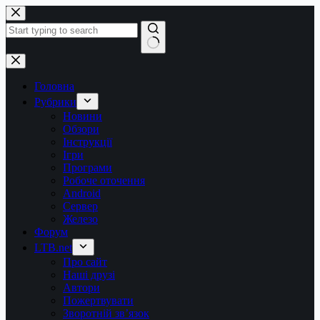
Перейти
до
вмісту
Немає
результатів
Головна
Рубрики
Новини
Обзори
Інструкції
Ігри
Програми
Робоче оточення
Android
Сервер
Железо
Форум
LTB.net
Про сайт
Наші друзі
Автори
Пожертвувати
Зворотній зв’язок