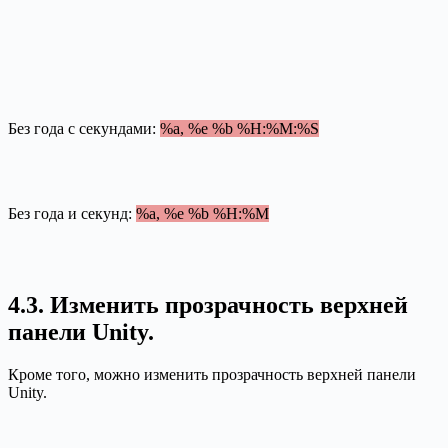
Без года с секундами:
%a, %e %b %H:%M:%S
Без года и секунд:
%a, %e %b %H:%M
4.3. Изменить прозрачность верхней
панели Unity.
Кроме того, можно изменить прозрачность верхней панели
Unity.