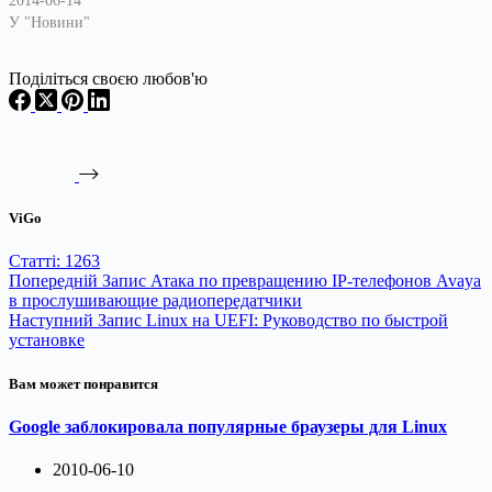
2014-06-14
У "Новини"
Поділіться своєю любов'ю
ViGo
Статті: 1263
Попередній
Запис
Атака по превращению IP-телефонов Avaya
в прослушивающие радиопередатчики
Наступний
Запис
Linux на UEFI: Руководство по быстрой
установке
Вам может понравится
Google заблокировала популярные браузеры для Linux
2010-06-10