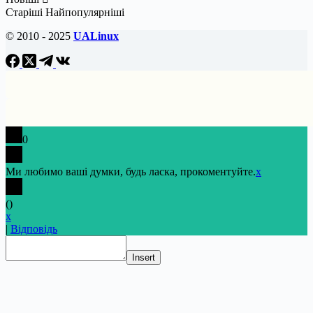
Старіші
Найпопулярніші
© 2010 - 2025
UALinux
0
Ми любимо ваші думки, будь ласка, прокоментуйте.
x
(
)
x
|
Відповідь
Insert