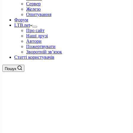
Сервер
Железо
Опитування
Форум
LTB.net
Про сайт
Наші друзі
Автори
Пожертвувати
Зворотній зв’язок
Статті користувачів
Пошук