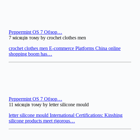
Peppermint OS 7 Обзор…
7 місяців тому by crochet clothes men
crochet clothes men E-commerce Platforms China online
shopping boom has…
Peppermint OS 7 Обзор…
11 місяців тому by letter silicone mould
letter silicone mould International Certifications: Kinshing
silicone products meet rigorous…