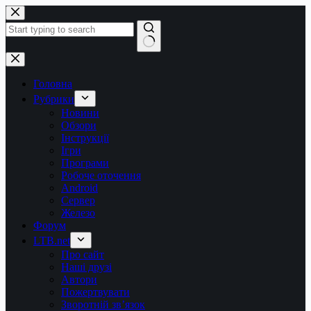
Перейти
до
вмісту
Немає
результатів
Головна
Рубрики
Новини
Обзори
Інструкції
Ігри
Програми
Робоче оточення
Android
Сервер
Железо
Форум
LTB.net
Про сайт
Наші друзі
Автори
Пожертвувати
Зворотній зв’язок