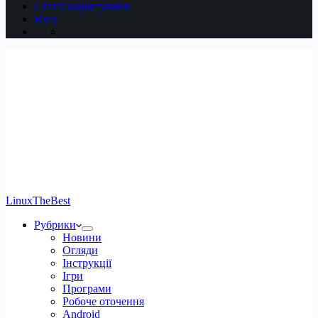
Статті користувачів
Вхід
LinuxTheBest
Рубрики
Новини
Огляди
Інструкції
Ігри
Програми
Робоче оточення
Android