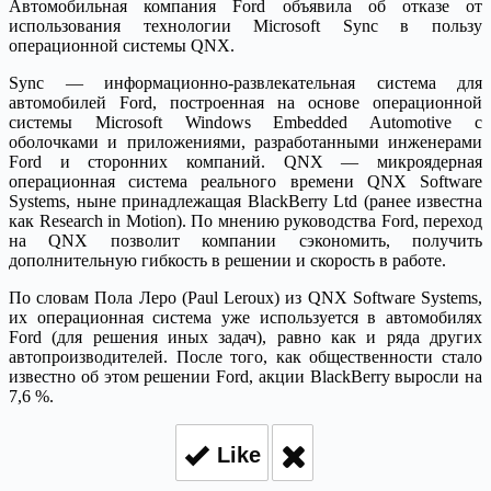
Автомобильная компания Ford объявила об отказе от
использования технологии Microsoft Sync в пользу
операционной системы QNX.
Sync — информационно-развлекательная система для
автомобилей Ford, построенная на основе операционной
системы Microsoft Windows Embedded Automotive с
оболочками и приложениями, разработанными инженерами
Ford и сторонних компаний. QNX — микроядерная
операционная система реального времени QNX Software
Systems, ныне принадлежащая BlackBerry Ltd (ранее известна
как Research in Motion). По мнению руководства Ford, переход
на QNX позволит компании сэкономить, получить
дополнительную гибкость в решении и скорость в работе.
По словам Пола Леро (Paul Leroux) из QNX Software Systems,
их операционная система уже используется в автомобилях
Ford (для решения иных задач), равно как и ряда других
автопроизводителей. После того, как общественности стало
известно об этом решении Ford, акции BlackBerry выросли на
7,6 %.
Like