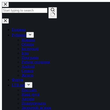
Перейти
до
вмісту
Немає
результатів
Головна
Рубрики
Новини
Обзори
Інструкції
Ігри
Програми
Робоче оточення
Android
Сервер
Железо
Форум
LTB.net
Про сайт
Наші друзі
Автори
Пожертвувати
Зворотній зв’язок