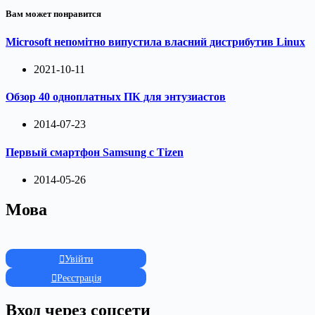
Вам может понравится
Microsoft непомітно випустила власний дистрибутив Linux
2021-10-11
Обзор 40 одноплатных ПК для энтузиастов
2014-07-23
Первый смартфон Samsung с Tizen
2014-05-26
Мова
Увійти
Реєстрація
Вход через соцсети