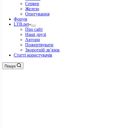
Сервер
Железо
Опитування
Форум
LTB.net
Про сайт
Наші друзі
Автори
Пожертвувати
Зворотній зв’язок
Статті користувачів
Пошук