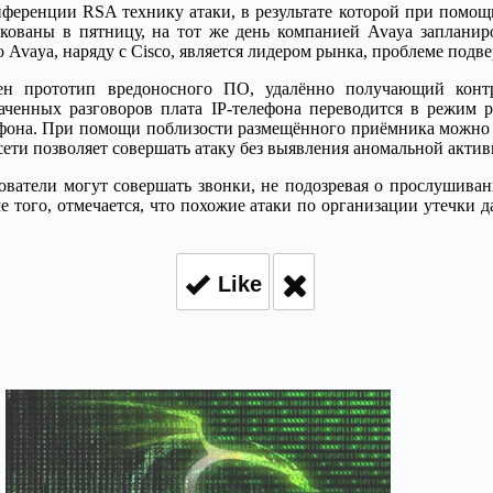
ференции RSA технику атаки, в результате которой при помощи
икованы в пятницу, на тот же день компанией Avaya заплани
то Avaya, наряду с Cisco, является лидером рынка, проблеме под
ен прототип вредоносного ПО, удалённо получающий конт
ченных разговоров плата IP-телефона переводится в режим ра
офона. При помощи поблизости размещённого приёмника можно у
сети позволяет совершать атаку без выявления аномальной акт
ователи могут совершать звонки, не подозревая о прослушиван
ме того, отмечается, что похожие атаки по организации утечки
Like