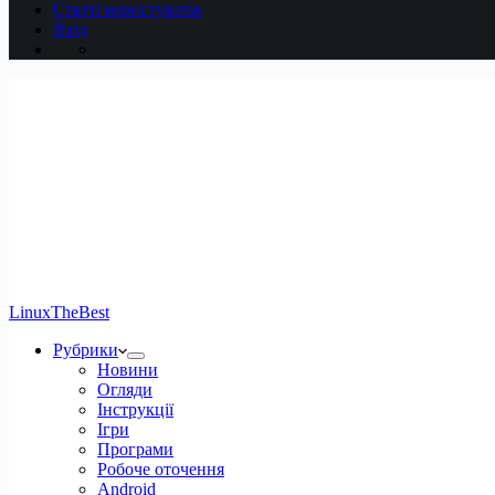
Статті користувачів
Вхід
LinuxTheBest
Рубрики
Новини
Огляди
Інструкції
Ігри
Програми
Робоче оточення
Android