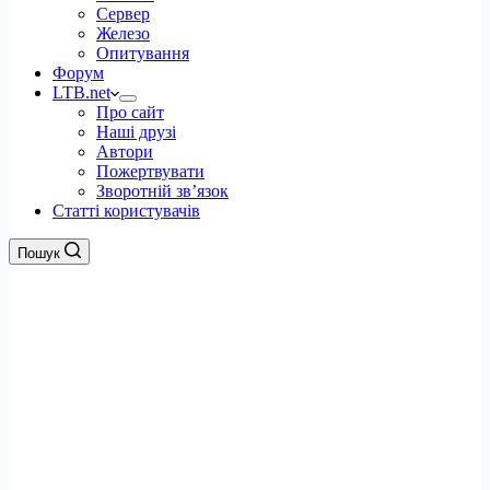
Сервер
Железо
Опитування
Форум
LTB.net
Про сайт
Наші друзі
Автори
Пожертвувати
Зворотній зв’язок
Статті користувачів
Пошук