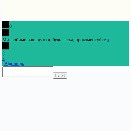
0
Ми любимо ваші думки, будь ласка, прокоментуйте.
x
(
)
x
|
Відповідь
Insert