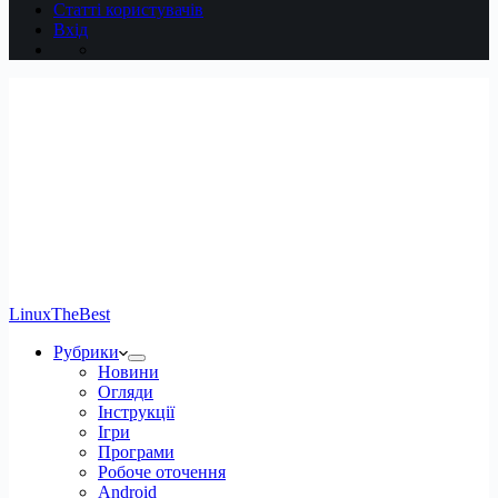
Статті користувачів
Вхід
LinuxTheBest
Рубрики
Новини
Огляди
Інструкції
Ігри
Програми
Робоче оточення
Android