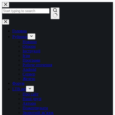
Перейти
до
вмісту
Немає
результатів
Головна
Рубрики
Новини
Обзори
Інструкції
Ігри
Програми
Робоче оточення
Android
Сервер
Железо
Форум
LTB.net
Про сайт
Наші друзі
Автори
Пожертвувати
Зворотній зв’язок