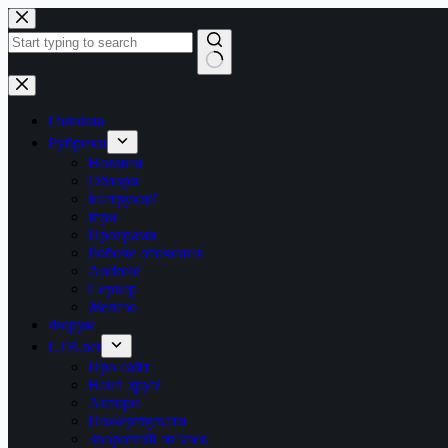
Перейти
до
вмісту
Немає
результатів
Головна
Рубрики
Новини
Обзори
Інструкції
Ігри
Програми
Робоче оточення
Android
Сервер
Железо
Форум
LTB.net
Про сайт
Наші друзі
Автори
Пожертвувати
Зворотній зв’язок