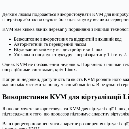
Деяким людям подобається використовувати KVM для випробува
гіпервізор або застосовують його для запуску великих серверни
KVM має кілька явних переваг у порівнянні з іншими технологія
Безкоштовне використання та відкритий вихідний код
Авторитетний та перевірений часом
Вбудований майже у всі дистрибутиви Linux
Унікально поєднує структуру гіпервізора типу 1 і типу 2.
Однак KVM не позбавлений недоліків. Порівняно з іншими техно
операційними системами, крім Linux.
Попри ці недоліки, доступність та якість KVM роблять його в
машин між хостами та повну масштабованість. В результаті се
Використання KVM для віртуалізації L
Якщо ви хочете використовувати KVM для віртуалізації Linux, в
підтвердження того, що процесор підтримує апаратну віртуаліз
Ваш процесор повинен мати апаратне розширення віртуалізації,
і модулі ядра KVM.