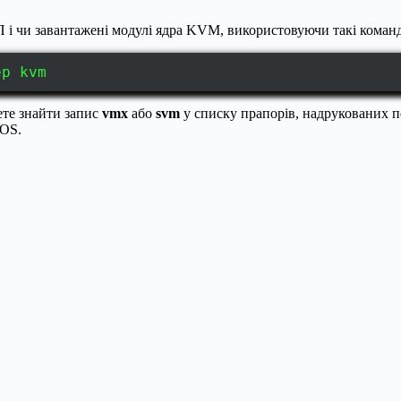
П і чи завантажені модулі ядра KVM, використовуючи такі коман
ep kvm
ете знайти запис
vmx
або
svm
у списку прапорів, надрукованих 
IOS.