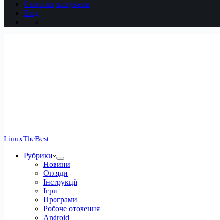
Статті користувачів
Вхід
LinuxTheBest
Рубрики
Новини
Огляди
Інструкції
Ігри
Програми
Робоче оточення
Android