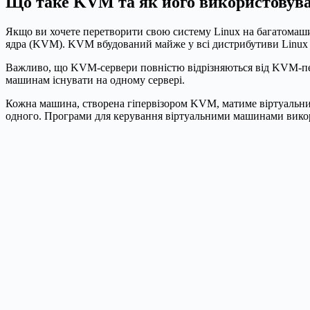
Що таке KVM та як його використовув
Якщо ви хочете перетворити свою систему Linux на багатомашин
ядра (KVM). KVM вбудований майже у всі дистрибутиви Linux і
Важливо, що KVM-сервери повністю відрізняються від KVM-пере
машинам існувати на одному сервері.
Кожна машина, створена гіпервізором KVM, матиме віртуальний
одного. Програми для керування віртуальними машинами вико