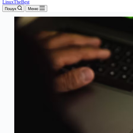
LinuxTheBest
Пошук
Меню