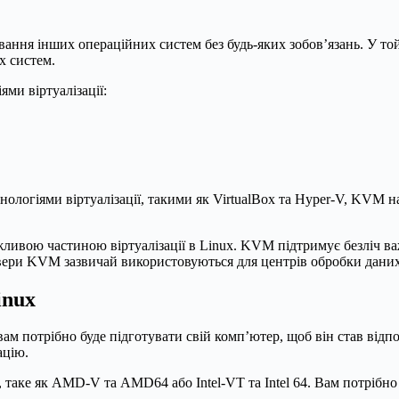
ння інших операційних систем без будь-яких зобов’язань. У т
х систем.
ми віртуалізації:
логіями віртуалізації, такими як VirtualBox та Hyper-V, KVM на
ажливою частиною віртуалізації в Linux. KVM підтримує безліч 
рвери KVM зазвичай використовуються для центрів обробки дани
inux
ам потрібно буде підготувати свій комп’ютер, щоб він став відпо
ацію.
 таке як AMD-V та AMD64 або Intel-VT та Intel 64. Вам потрібно 