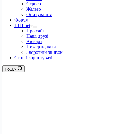
Сервер
Железо
Опитування
Форум
LTB.net
Про сайт
Наші друзі
Автори
Пожертвувати
Зворотній зв’язок
Статті користувачів
Пошук