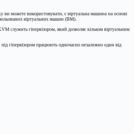
ку ви можете використовувати, є віртуальна машина на основі
ізольованих віртуальних машин (ВМ).
KVM служить гіпервізором, який дозволяє кільком віртуальним
 під гіпервізором працюють одночасно незалежно один від