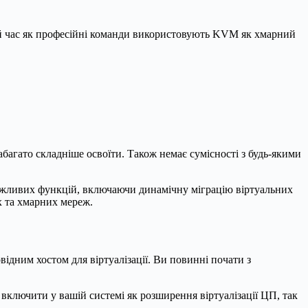
ой час як професійні команди використовують KVM як хмарний
багато складніше освоїти. Також немає сумісності з будь-якими
важливих функцій, включаючи динамічну міграцію віртуальних
х та хмарних мереж.
відним хостом для віртуалізації. Ви повинні почати з
включити у вашій системі як розширення віртуалізації ЦП, так