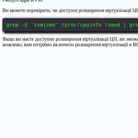
Ви можете перевірити, чи доступні розширення віртуалізації Ц
grep -E 'svm|vmx' /proc/cpuinfo lsmod | gr
Якщо ви маєте доступне розширення віртуалізації ЦП, ви змож
можливо, вам потрібно включити розширення віртуалізації в B