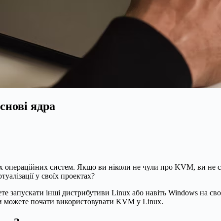
снові ядра
 операційних систем. Якщо ви ніколи не чули про KVM, ви не с
уалізації у своїх проектах?
е запускати інші дистрибутиви Linux або навіть Windows на своє
к ви можете почати використовувати KVM у Linux.