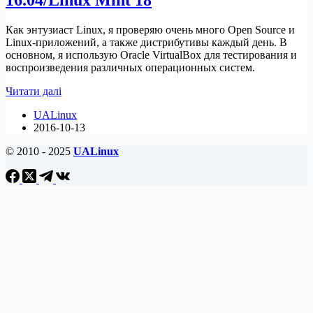
Как энтузиаст Linux, я проверяю очень много Open Source и
Linux-приложений, а также дистрибутивы каждый день. В
основном, я использую Oracle VirtualBox для тестирования и
воспроизведения различных операционных систем.
Установить
Читати далі
Qemu/KVM
UALinux
в
2016-10-13
Ubuntu
16.04/Linux
© 2010 - 2025
UALinux
Mint
18