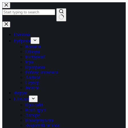
Перейти
до
вмісту
Немає
результатів
Головна
Рубрики
Новини
Обзори
Інструкції
Ігри
Програми
Робоче оточення
Android
Сервер
Железо
Форум
LTB.net
Про сайт
Наші друзі
Автори
Пожертвувати
Зворотній зв’язок