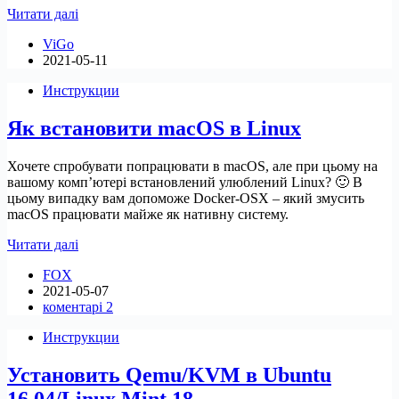
16
Читати далі
кращих
ViGo
панелей
2021-05-11
для
управління
Инструкции
віртуальними
машинами
Як встановити macOS в Linux
Хочете спробувати попрацювати в macOS, але при цьому на
вашому комп’ютері встановлений улюблений Linux? 🙂 В
цьому випадку вам допоможе Docker-OSX – який змусить
macOS працювати майже як нативну систему.
Як
Читати далі
встановити
FOX
macOS
2021-05-07
в
коментарі 2
Linux
Инструкции
Установить Qemu/KVM в Ubuntu
16.04/Linux Mint 18