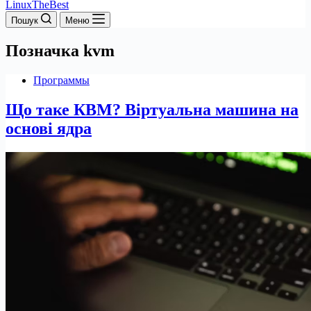
LinuxTheBest
Пошук
Меню
Позначка
kvm
Программы
Що таке КВМ? Віртуальна машина на
основі ядра