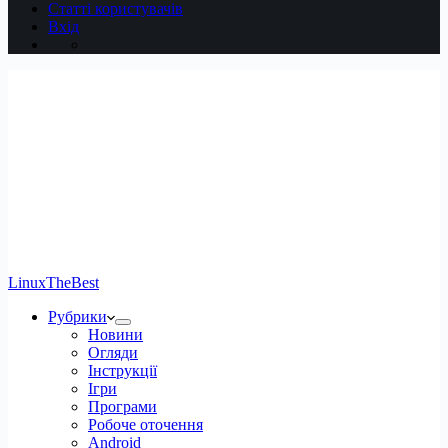
Статті користувачів
Вхід
LinuxTheBest
Рубрики
Новини
Огляди
Інструкції
Ігри
Програми
Робоче оточення
Android