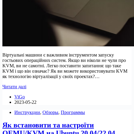
Віртуальні машини є важливим інструментом запуску
гостьових операційних систем. Якщо ви ніколи не чули про
KVM, ви не самотні. Легко поставити запитання: що таке
KVM і що він означає? Як ви можете використовувати KVM
як технологію віртуалізації у своїх проектах?…
Що
Читати далі
таке
ViGo
КВМ?
2023-05-22
Віртуальна
машина
Инструкции
,
Обзоры
,
Программы
на
основі
Як встановити та настроїти
ядра
QEMU/KVM на Ubuntu 20.04/22.04