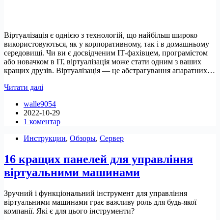
Віртуалізація є однією з технологій, що найбільш широко
використовуються, як у корпоративному, так і в домашньому
середовищі. Чи ви є досвідченим ІТ-фахівцем, програмістом
або новачком в ІТ, віртуалізація може стати одним з ваших
кращих друзів. Віртуалізація — це абстрагування апаратних…
Як
Читати далі
встановити
walle9054
та
2022-10-29
настроїти
1 коментар
QEMU/KVM
на
Инструкции
,
Обзоры
,
Сервер
Ubuntu
20.04/22.04
16 кращих панелей для управління
віртуальними машинами
Зручний і функціональний інструмент для управління
віртуальними машинами грає важливу роль для будь-якої
компанії. Які є для цього інструменти?