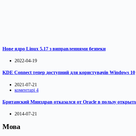
Нове ядро Linux 5.17 з виправленнями безпеки
2022-04-19
KDE Connect тепер доступний для користувачів Windows 10
2021-07-21
коментарі 4
Британский Минздрав отказался от Oracle в пользу откры
2014-07-21
Мова