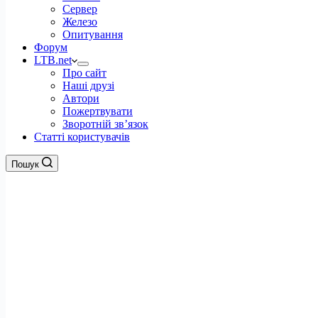
Сервер
Железо
Опитування
Форум
LTB.net
Про сайт
Наші друзі
Автори
Пожертвувати
Зворотній зв’язок
Статті користувачів
Пошук