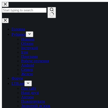
Перейти
до
вмісту
Немає
результатів
Головна
Рубрики
Новини
Обзори
Інструкції
Ігри
Програми
Робоче оточення
Android
Сервер
Железо
Форум
LTB.net
Про сайт
Наші друзі
Автори
Пожертвувати
Зворотній зв’язок