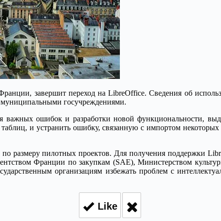
д Франции, завершит переход на LibreOffice. Сведения об исп
 с муниципальными госучреждениями.
ия важных ошибок и разработки новой функциональности, выде
х таблиц, и устранить ошибку, связанную с импортом некоторы
ых по размеру пилотных проектов. Для получения поддержки Li
агентством Франции по закупкам (SAE), Министерством культу
сударственным организациям избежать проблем с интеллектуаль
Like