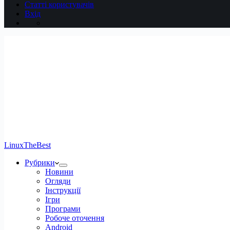
Статті користувачів
Вхід
LinuxTheBest
Рубрики
Новини
Огляди
Інструкції
Ігри
Програми
Робоче оточення
Android