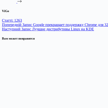
ViGo
Статті: 1263
Попередній
Запис
Google прекращает поддержку Chrome для 3
Наступний
Запис
Лучшие дистрибутивы Linux на KDE
Вам может понравится