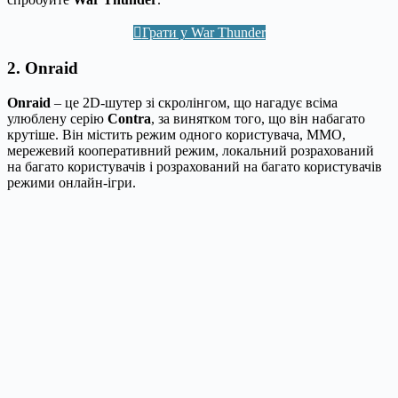
Грати у War Thunder
2. Onraid
Onraid
– це 2D-шутер зі скролінгом, що нагадує всіма
улюблену серію
Contra
, за винятком того, що він набагато
крутіше. Він містить режим одного користувача, MMO,
мережевий кооперативний режим, локальний розрахований
на багато користувачів і розрахований на багато користувачів
режими онлайн-ігри.