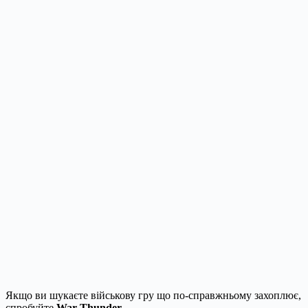
Якщо ви шукаєте військову гру що по-справжньому захоплює,
спробуйте
War Thunder
.