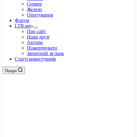
Сервер
Железо
Опитування
Форум
LTB.net
Про сайт
Наші друзі
Автори
Пожертвувати
Зворотній зв’язок
Статті користувачів
Пошук