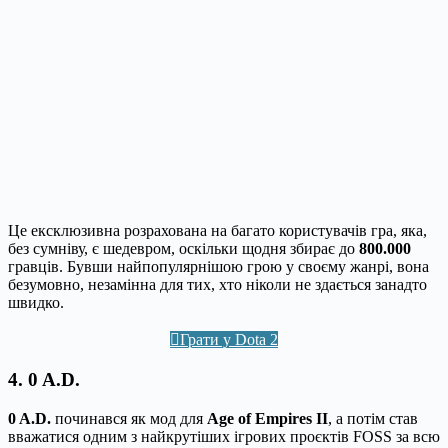
Це ексклюзивна розрахована на багато користувачів гра, яка,
без сумніву, є шедевром, оскільки щодня збирає до
800.000
гравців. Бувши найпопулярнішою грою у своєму жанрі, вона
безумовно, незамінна для тих, хто ніколи не здається занадто
швидко.
Грати у Dota 2
4. 0 A.D.
0 A.D.
починався як мод для
Age of Empires II
, а потім став
вважатися одним з найкрутіших ігрових проєктів FOSS за всю