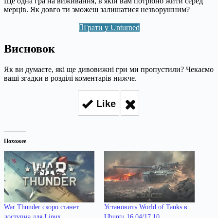
Ще одна гра на виживання, в якій вам потрібно жити серед
мерців. Як довго ти зможеш залишатися незворушним?
Грати у Unturned
Висновок
Як ви думаєте, які ще дивовижні гри ми пропустили? Чекаємо
ваші згадки в розділі коментарів нижче.
Like
Похожее
War Thunder скоро станет
Установить World of Tanks в
доступна для Linux
Ubuntu 16.04/17.10