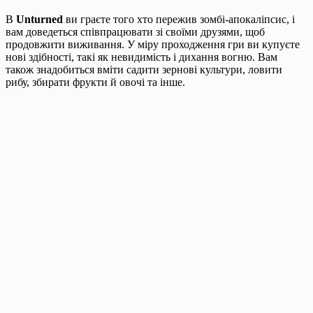
В
Unturned
ви граєте того хто пережив зомбі-апокаліпсис, і
вам доведеться співпрацювати зі своїми друзями, щоб
продовжити виживання. У міру проходження гри ви купуєте
нові здібності, такі як невидимість і дихання вогню. Вам
також знадобиться вміти садити зернові культури, ловити
рибу, збирати фрукти й овочі та інше.