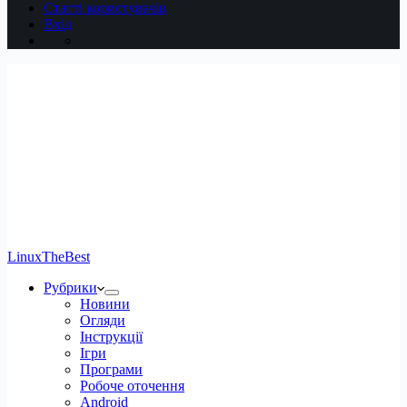
Статті користувачів
Вхід
LinuxTheBest
Рубрики
Новини
Огляди
Інструкції
Ігри
Програми
Робоче оточення
Android