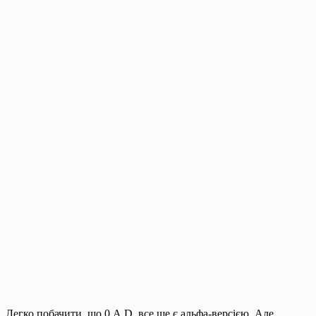
Легко побачити, що 0 A.D. все ще є альфа-версією. Але