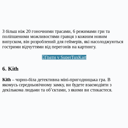
З більш ніж 20 гоночними трасами, 6 режимами гри та
поліпшеними можливостями гравця з кожним новим
випуском, він розроблений для геймерів, які насолоджуються
гострими відчуттями від перегонів на картингу.
Грати у SuperTuxKart
6. Kith
Kith
– чорно-біла детективна міні-пригодницька гра. В
якомусь середньовічному замку, ви будете взаємодіяти з
декількома людьми та об’єктами, з якими ви стикаєтеся.