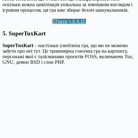
оскільки кожна цивілізація унікальна за зовнішнім виглядом і
ігровим процесом, ця гра вже збирає безліч шанувальників.
Грати у 0 A.D.
5. SuperTuxKart
SuperTuxKart
– настільки улюблена гра, що ми не можемо
забути про неї тут. Це тривимірна гоночна гра на картингу,
персонажі якої є талісманами проєктів FOSS, включаючи Tux,
GNU, демон BSD і слон PHP.