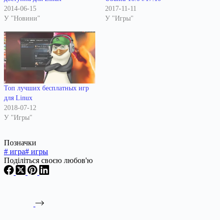
2014-06-15
2017-11-11
У "Новини"
У "Игры"
Топ лучших бесплатных игр
для Linux
2018-07-12
У "Игры"
Позначки
#
игра
#
игры
Поділіться своєю любов'ю