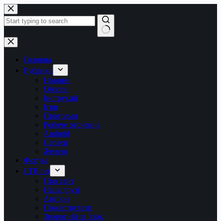
Перейти
до
вмісту
Немає
результатів
Головна
Рубрики
Новини
Обзори
Інструкції
Ігри
Програми
Робоче оточення
Android
Сервер
Железо
Форум
LTB.net
Про сайт
Наші друзі
Автори
Пожертвувати
Зворотній зв’язок