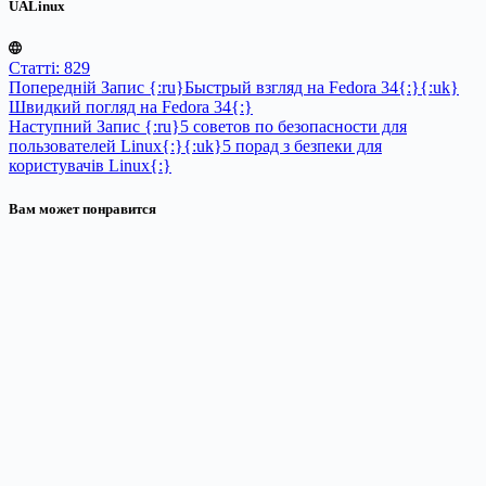
UALinux
Статті: 829
Попередній
Запис
{:ru}Быстрый взгляд на Fedora 34{:}{:uk}
Швидкий погляд на Fedora 34{:}
Наступний
Запис
{:ru}5 советов по безопасности для
пользователей Linux{:}{:uk}5 порад з безпеки для
користувачів Linux{:}
Вам может понравится