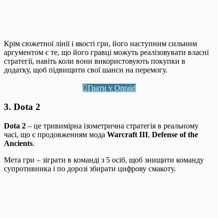
Крім сюжетної лінії і якості гри, його наступним сильним
аргументом є те, що його гравці можуть реалізовувати власні
стратегії, навіть коли вони використовують покупки в
додатку, щоб підвищити свої шанси на перемогу.
Грати у Onraid
3. Dota 2
Dota 2
– це тривимірна ізометрична стратегія в реальному
часі, що є продовженням мода
Warcraft III
,
Defense of the
Ancients
.
Мета гри – зіграти в команді з 5 осіб, щоб знищити команду
супротивника і по дорозі збирати цифрову смакоту.