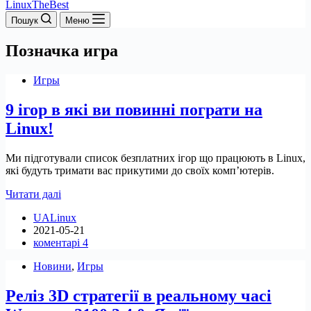
LinuxTheBest
Пошук
Меню
Позначка
игра
Игры
9 ігор в які ви повинні пограти на
Linux!
Ми підготували список безплатних ігор що працюють в Linux,
які будуть тримати вас прикутими до своїх комп’ютерів.
9
Читати далі
ігор
UALinux
в
2021-05-21
які
коментарі 4
ви
повинні
Новини
,
Игры
пограти
на
Реліз 3D стратегії в реальному часі
Linux!