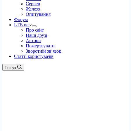
Сервер
Железо
Опитування
Форум
LTB.net
Про сайт
Наші друзі
Автори
Пожертвувати
Зворотній зв’язок
Статті користувачів
Пошук