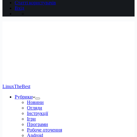
Статті користувачів
Вхід
LinuxTheBest
Рубрики
Новини
Огляди
Інструкції
Ігри
Програми
Робоче оточення
Android