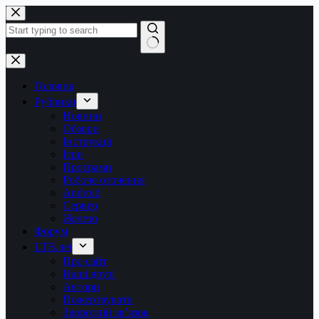
Перейти
до
вмісту
Немає
результатів
Головна
Рубрики
Новини
Обзори
Інструкції
Ігри
Програми
Робоче оточення
Android
Сервер
Железо
Форум
LTB.net
Про сайт
Наші друзі
Автори
Пожертвувати
Зворотній зв’язок