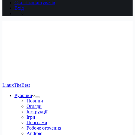
Статті користувачів
Вхід
LinuxTheBest
Рубрики
Новини
Огляди
Інструкції
Ігри
Програми
Робоче оточення
Android