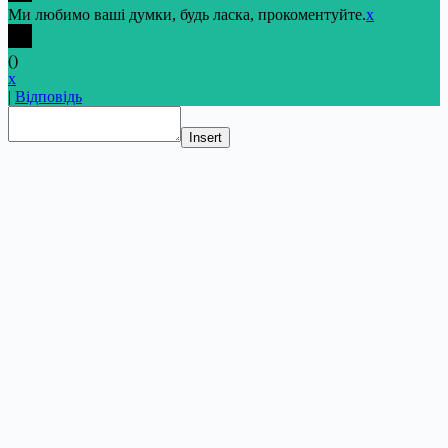
Ми любимо ваші думки, будь ласка, прокоментуйте.
x
(
)
x
|
Відповідь
Insert