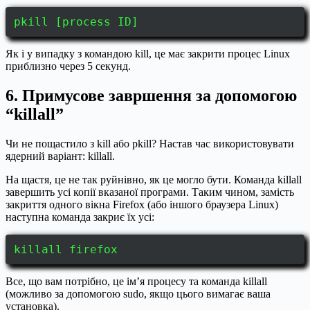
pkill [process ID]
Як і у випадку з командою kill, це має закрити процес Linux
приблизно через 5 секунд.
6. Примусове завршення за допомогою
“killall”
Чи не пощастило з kill або pkill? Настав час використовувати
ядерний варіант: killall.
На щастя, це не так руйнівно, як це могло бути. Команда killall
завершить усі копії вказаної програми. Таким чином, замість
закриття одного вікна Firefox (або іншого браузера Linux)
наступна команда закриє їх усі:
killall firefox
Все, що вам потрібно, це ім’я процесу та команда killall
(можливо за допомогою sudo, якщо цього вимагає ваша
установка).