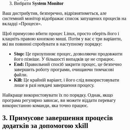
Вибрати
System Monitor
Ваш дистрибутив, безперечно, відрізнятиметься, але
системний монітор відображає список запущених процесів на
вкладці «Процеси».
Щоб примусово вбити процес Linux, просто оберіть його і
клацніть правою кнопкою миші. Потім у вас є три варіанти,
які ви повинні спробувати в наступному порядку:
Stop:
Це призупиняє процес, дозволяючи продовжити
його пізніше. У більшості випадків це не спрацює.
End:
Правильний спосіб закрити процес, це безпечно
завершить роботу програми, очищаючи тимчасові
файли.
Kill:
Це крайній варіант, і його слід використовувати
лише в разі невдачі завершення процесу.
Найкраще використовувати їх по порядку. Однак, якщо
програма регулярно зависає, ви можете віддати перевагу
використанню команди, яка точно працює.
3. Примусове завершення процесів
додатків за допомогою xkill