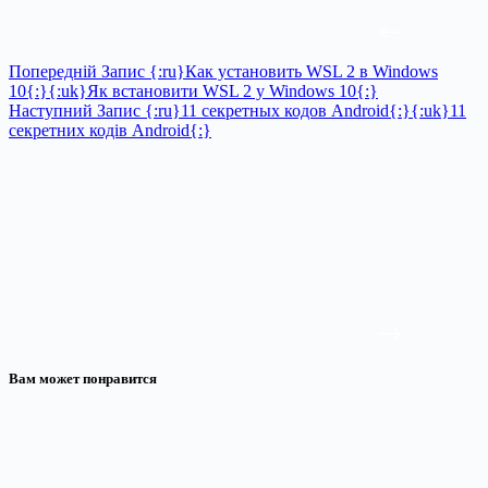
Попередній
Запис
{:ru}Как установить WSL 2 в Windows
10{:}{:uk}Як встановити WSL 2 у Windows 10{:}
Наступний
Запис
{:ru}11 секретных кодов Android{:}{:uk}11
секретних кодів Android{:}
Вам может понравится