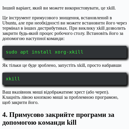
Інший варіант, який ви можете використовувати, це xkill.
Це інструмент примусового знищення, встановлений в
Ubuntu, але при необхідності ви можете встановити його через
термінал в інших дистрибутивах. При виклику xkill дозволить
закрити будь-який процес робочого столу. Встановіть його за
допомогою наступної команди:
sudo apt install xorg-xkill
Як тільки це буде зроблено, запустіть xkill, просто набравши
xkill
Ваш вказівник миші відображатиме хрест (або череп).
Клацніть лівою кнопкою миші за проблемною програмою,
щоб закрити його.
4. Примусово закрийте програми за
допомогою команди kill