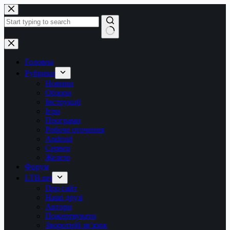
Перейти
до
вмісту
Немає
результатів
Головна
Рубрики
Новини
Обзори
Інструкції
Ігри
Програми
Робоче оточення
Android
Сервер
Железо
Форум
LTB.net
Про сайт
Наші друзі
Автори
Пожертвувати
Зворотній зв’язок