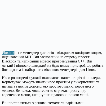
Fluxbox
– це менеджер дисплеїв з відкритим вихідним кодом,
ліцензований MIT. Він заснований на старому проекті
Blackbox та написаний мовою програмування C++. Він
легкий і відносно швидкий на будь-якому пристрої, що робить
його одним із найкращих віконних менеджерів для Linux.
Його розширені функції включають панель та різні шпалери.
Користувачі можуть знайти його простим у використанні та
налаштуванні за допомогою простого меню, керованого
мишею. Ви також можете легко отримати доступ до
кореневого меню, клацнувши правою кнопкою миші.
Він поставляється з різними темами та варіантами