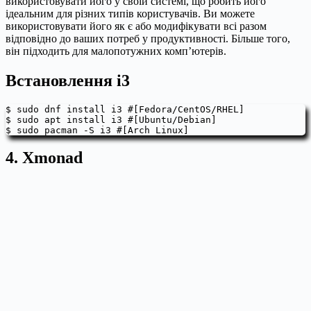
використовувати його у своїй системі, що робить його
ідеальним для різних типів користувачів. Ви можете
використовувати його як є або модифікувати всі разом
відповідно до ваших потреб у продуктивності. Більше того,
він підходить для малопотужних комп’ютерів.
Встановлення i3
$ sudo dnf install i3 #[Fedora/CentOS/RHEL]

$ sudo apt install i3 #[Ubuntu/Debian]

$ sudo pacman -S i3 #[Arch Linux]
4. Xmonad