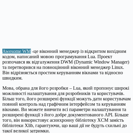
Awesome WM
-це віконний менеджер із відкритим вихідним
кодом, написаний мовою програмування Lua. Проект
розпочався як відгалуження DWM (Dynamic Window Manager)
та перетворився на повноцінний віконний менеджер Linux.
Він відрізняється простим керуванням вікнами та відносно
швидким.
Мова, обрана для його розробки – Lua, який пропонує широкі
можливості налаштування для розробників та користувачів.
Більш того, його розширені функції можуть дати користувачам
повний контроль над графічним інтерфейсом та керуванням
вікнами. Ви можете вивчити всі параметри налаштування та
розширені функції з його добре документованого API. Більше
того, він використовує асинхронну бібліотеку XCM замість
бібліотеки Xlib, гарантуючи, що ваші дії не будуть схильні до
такої великої затримки.