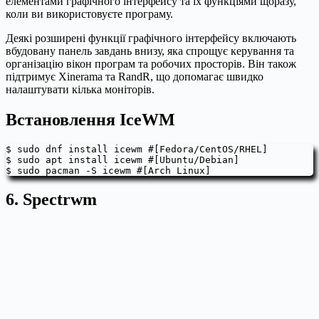
елементами графічного інтерфейсу та їх функціями щоразу,
коли ви використовуєте програму.
Деякі розширені функції графічного інтерфейсу включають
вбудовану панель завдань внизу, яка спрощує керування та
організацію вікон програм та робочих просторів. Він також
підтримує Xinerama та RandR, що допомагає швидко
налаштувати кілька моніторів.
Встановлення IceWM
$ sudo dnf install icewm #[Fedora/CentOS/RHEL]

$ sudo apt install icewm #[Ubuntu/Debian]

$ sudo pacman -S icewm #[Arch Linux]
6. Spectrwm