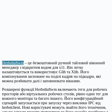
Herbstluftwm
– це безкоштовний ручний тайловий віконний
менеджер з відкритим кодом для x11. Він легко
налаштовується та використовує Glib та Xlib. Його
компонування засноване на поділі кадрів на підкадри, які
можна розбивати далі і заповнювати вікнами.
Розширені функції Herbstluftwm включають теги для робочих
просторів або віртуальних робочих столів, рівно один тег для
кожного монітора та багато іншого. Його конфігураційний
сценарій запускається при запуску через виклики IPC від
herbstclient. Нові користувачі можуть знайти його технічним,
але ви завжди можете звернутися до його онлайн-посібника з