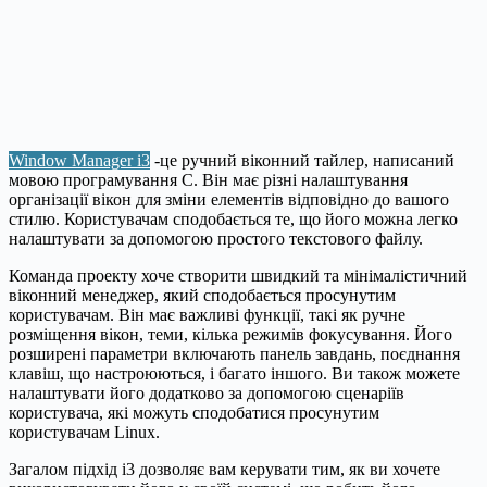
Window Manager i3
-це ручний віконний тайлер, написаний
мовою програмування C. Він має різні налаштування
організації вікон для зміни елементів відповідно до вашого
стилю. Користувачам сподобається те, що його можна легко
налаштувати за допомогою простого текстового файлу.
Команда проекту хоче створити швидкий та мінімалістичний
віконний менеджер, який сподобається просунутим
користувачам. Він має важливі функції, такі як ручне
розміщення вікон, теми, кілька режимів фокусування. Його
розширені параметри включають панель завдань, поєднання
клавіш, що настроюються, і багато іншого. Ви також можете
налаштувати його додатково за допомогою сценаріїв
користувача, які можуть сподобатися просунутим
користувачам Linux.
Загалом підхід i3 дозволяє вам керувати тим, як ви хочете