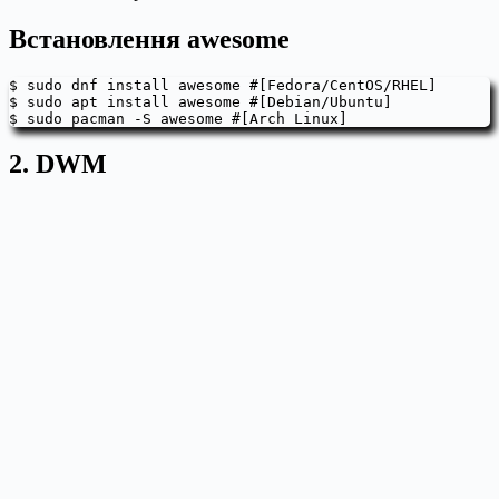
Встановлення awesome
$ sudo dnf install awesome #[Fedora/CentOS/RHEL]

$ sudo apt install awesome #[Debian/Ubuntu]

$ sudo pacman -S awesome #[Arch Linux]
2. DWM