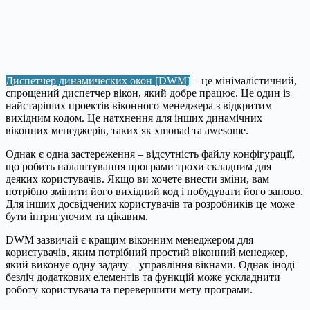
Диспетчер динамических окон [DWM]
– це мінімалістичний,
спрощений диспетчер вікон, який добре працює. Це один із
найстаріших проектів віконного менеджера з відкритим
вихідним кодом. Це натхнення для інших динамічних
віконних менеджерів, таких як xmonad та awesome.
Однак є одна застереження – відсутність файлу конфігурації,
що робить налаштування програми трохи складним для
деяких користувачів. Якщо ви хочете внести зміни, вам
потрібно змінити його вихідний код і побудувати його заново.
Для інших досвідчених користувачів та розробників це може
бути інтригуючим та цікавим.
DWM зазвичай є кращим віконним менеджером для
користувачів, яким потрібний простий віконний менеджер,
який виконує одну задачу – управління вікнами. Однак іноді
безліч додаткових елементів та функцій може ускладнити
роботу користувача та перевершити мету програми.