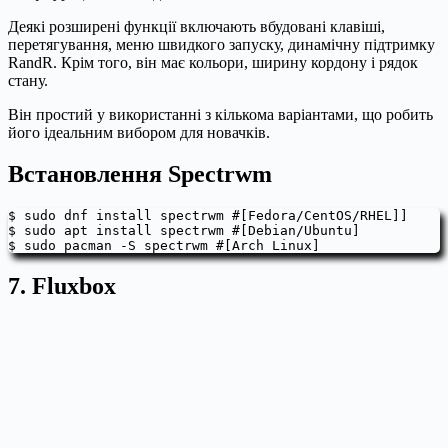
Деякі розширені функції включають вбудовані клавіші,
перетягування, меню швидкого запуску, динамічну підтримку
RandR. Крім того, він має кольори, ширину кордону і рядок
стану.
Він простий у використанні з кількома варіантами, що робить
його ідеальним вибором для новачків.
Встановлення Spectrwm
$ sudo dnf install spectrwm #[Fedora/CentOS/RHEL]]

$ sudo apt install spectrwm #[Debian/Ubuntu]

$ sudo pacman -S spectrwm #[Arch Linux]
7. Fluxbox