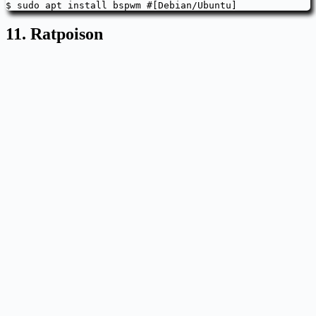
$ sudo apt install bspwm #[Debian/Ubuntu]
11. Ratpoison