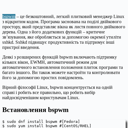
bspwm
– це безкоштовний, легкий плитковий менеджер Linux
з відкритим кодом. Програма заснована на поділі двійкового
простору, який представляє вікна як листя повного двійкового
дерева. Одна з його додаткових функцій – критичне
зв’язування, яке обробляється за допомогою окремої утиліти
sxhkd. Sxhkd підвищує продуктивність та підтримує інші
пристрої введення.
Деякі з розширених функцій bspwm включають підтримку
кількох вікон, EWMH, автоматичний режим для
автоматичного встановлення положення плиток програми та
багато іншого. Ви також можете настроїти та контролювати
його за допомогою простих повідомлень.
Вірний філософії Linux, bspwm концентрується на одній
справі і робить все правильно, що робить вибір
найдосвідченішим користувачам Linux.
Встановлення bspwm
$ sudo dnf install bspwm #[Fedora]

$ sudo yum install bspwm #[CentOS/RHEL]
