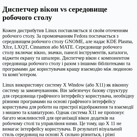
Диспетчер вікон vs середовище
робочого столу
Кожен дистрибутив Linux поставляється зі своїм оточенням
робочого столу. За промовчанням Fedora постачається з
середовищем робочого столу GNOME, але надає KDE Plasma,
Xfce, LXQT, Cinnamon або MATE. Середовище робочого
столу включає вікно, значки, панелі інструментів, каталоги,
віджети екрану та шпалери. Диспетчер вікон є компонентом
середовища робочого столу і разом з іншими бібліотеками та
програмами дає користувачам кращу взаємодію між людиною
та комп’ютером.
Linux використовує систему X Window (або X11) як віконну
систему за замовчуванням. Він забезпечує базову структуру
для середовища графічного інтерфейсу користувача, необхідну
різними програмами на основі графічного інтерфейсу
користувача для роботи на пристрої відображення та взаємодії
з мишею та клавіатурою. Однак система X11 не пропонує
багато можливостей для організації вікон додатків на
робочому столі та управління ними. Це тому, що X 11 не
вимагає інтерфейсу користувача. В результаті візуальний
стиль середовищ на основі X сильно різниться, і різні