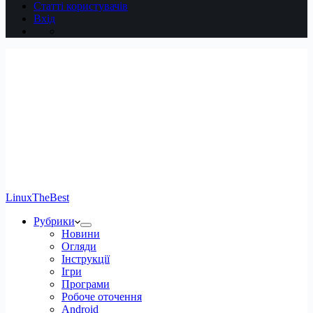
Статті користувачів
Вхід
LinuxTheBest
Рубрики
Новини
Огляди
Інструкції
Ігри
Програми
Робоче оточення
Android