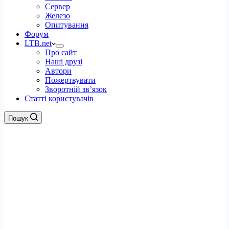
Сервер
Железо
Опитування
Форум
LTB.net
Про сайт
Наші друзі
Автори
Пожертвувати
Зворотній зв’язок
Статті користувачів
Пошук