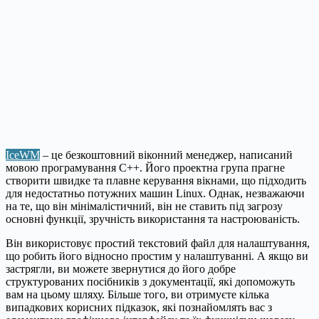
IceWM
– це безкоштовний віконний менеджер, написаний
мовою програмування C++. Його проектна група прагне
створити швидке та плавне керування вікнами, що підходить
для недостатньо потужних машин Linux. Однак, незважаючи
на те, що він мінімалістичний, він не ставить під загрозу
основні функції, зручність використання та настроюваність.
Він використовує простий текстовий файл для налаштування,
що робить його відносно простим у налаштуванні. А якщо ви
застрягли, ви можете звернутися до його добре
структурованих посібників з документації, які допоможуть
вам на цьому шляху. Більше того, ви отримуєте кілька
випадкових корисних підказок, які познайомлять вас з