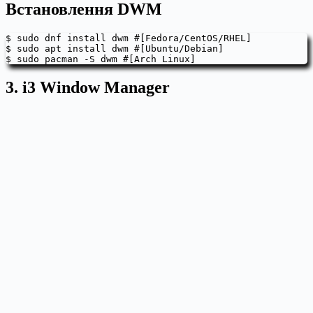
Встановлення DWM
$ sudo dnf install dwm #[Fedora/CentOS/RHEL]

$ sudo apt install dwm #[Ubuntu/Debian]

$ sudo pacman -S dwm #[Arch Linux]
3. i3 Window Manager