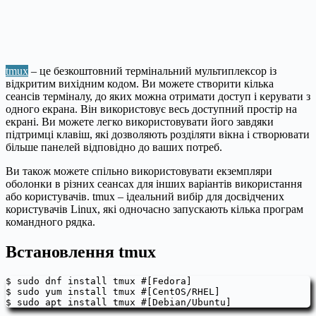
tmux
– це безкоштовний термінальний мультиплексор із
відкритим вихідним кодом. Ви можете створити кілька
сеансів терміналу, до яких можна отримати доступ і керувати з
одного екрана. Він використовує весь доступний простір на
екрані. Ви можете легко використовувати його завдяки
підтримці клавіш, які дозволяють розділяти вікна і створювати
більше панелей відповідно до ваших потреб.
Ви також можете спільно використовувати екземпляри
оболонки в різних сеансах для інших варіантів використання
або користувачів. tmux – ідеальний вибір для досвідчених
користувачів Linux, які одночасно запускають кілька програм
командного рядка.
Встановлення tmux
$ sudo dnf install tmux #[Fedora]

$ sudo yum install tmux #[CentOS/RHEL]

$ sudo apt install tmux #[Debian/Ubuntu]