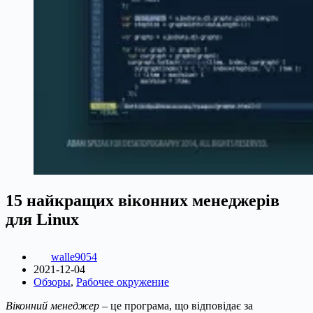
15 найкращих віконних менеджерів
для Linux
walle9054
2021-12-04
Обзоры
,
Рабочее окружение
Віконний менеджер
– це програма, що відповідає за