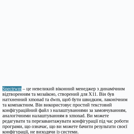
Spectrwm
– це невеликий віконний менеджер з динамічним
відтворенням та мозаїкою, створений для X11. Він був
натхненний xmonad та dwm, щоб бути швидким, лаконічним
та компактним. Він використовує простий текстовий
конфігураційний файл з налаштуваннями за замовчуванням,
аналогічними налаштуванням в xmonad. Ви можете
редагувати та перезавантажувати конфігурації під час роботи
програми, що означає, що ви можете бачити результати своєї
конфігурації, не виходячи із системи.