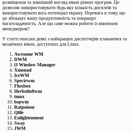
розміщення та зовнішній вигляд вікон різних програм. Це
дозволяє використовувати будь-яку кількість дисплеїв та
використовувати весь потенціал екрану. Перевага в тому, що
це збільшує вашу продуктивність та покращує
багатозадачність. Але що саме можна робити із віконним
менеджером?
У статті описані деякі з найкращих диспетчерів плаваючих та
мозаїчних вікон, доступних для Linux.
Awesome WM
DWM
i3 Window Manager
Xmonad
IceWM
Spectrwm
Fluxbox
Herbstluftwm
tmux
bspwm
Ratpoison
Qtile
Enlightenment
Sway
JWM