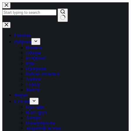
Перейти
до
вмісту
Немає
результатів
Головна
Рубрики
Новини
Обзори
Інструкції
Ігри
Програми
Робоче оточення
Android
Сервер
Железо
Форум
LTB.net
Про сайт
Наші друзі
Автори
Пожертвувати
Зворотній зв’язок