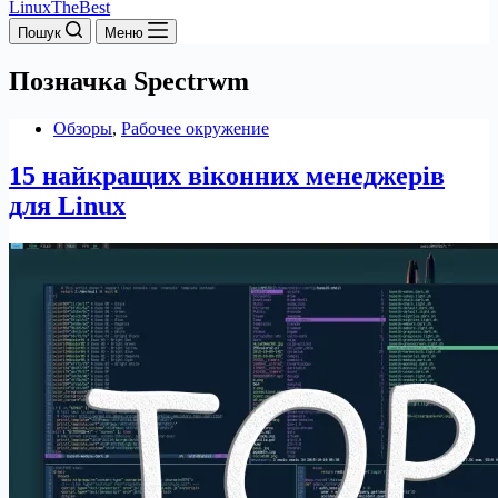
LinuxTheBest
Пошук
Меню
Позначка
Spectrwm
Обзоры
,
Рабочее окружение
15 найкращих віконних менеджерів
для Linux