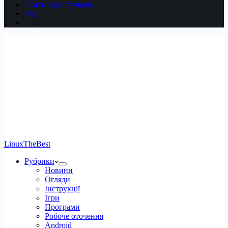
Статті користувачів
Вхід
LinuxTheBest
Рубрики
Новини
Огляди
Інструкції
Ігри
Програми
Робоче оточення
Android