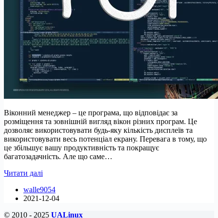
Віконний менеджер – це програма, що відповідає за
розміщення та зовнішній вигляд вікон різних програм. Це
дозволяє використовувати будь-яку кількість дисплеїв та
використовувати весь потенціал екрану. Перевага в тому, що
це збільшує вашу продуктивність та покращує
багатозадачність. Але що саме…
15
Читати далі
найкращих
walle9054
віконних
2021-12-04
менеджерів
для
© 2010 - 2025
UALinux
Linux