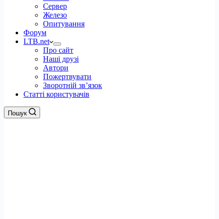
Сервер
Железо
Опитування
Форум
LTB.net
Про сайт
Наші друзі
Автори
Пожертвувати
Зворотній зв’язок
Статті користувачів
Пошук