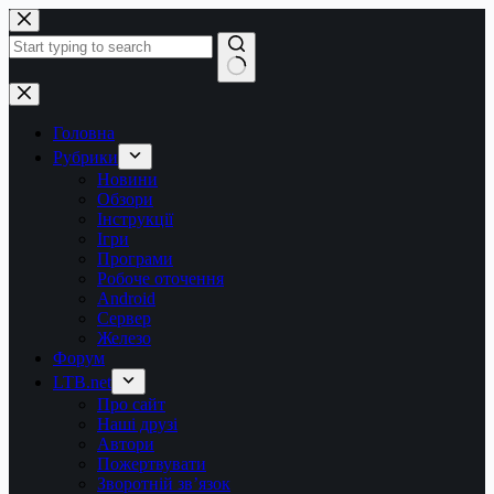
Перейти
до
вмісту
Немає
результатів
Головна
Рубрики
Новини
Обзори
Інструкції
Ігри
Програми
Робоче оточення
Android
Сервер
Железо
Форум
LTB.net
Про сайт
Наші друзі
Автори
Пожертвувати
Зворотній зв’язок