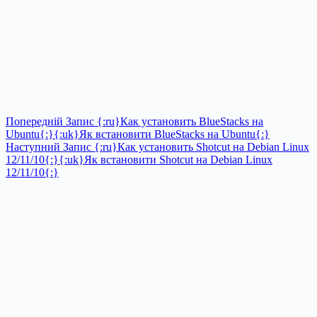
Попередній
Запис
{:ru}Как установить BlueStacks на
Ubuntu{:}{:uk}Як встановити BlueStacks на Ubuntu{:}
Наступний
Запис
{:ru}Как установить Shotcut на Debian Linux
12/11/10{:}{:uk}Як встановити Shotcut на Debian Linux
12/11/10{:}