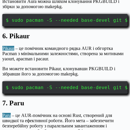
Встановити Aura можна шляхом клонування PKGBUILD і
збірки за допомогою makepkg.
$ sudo pacman -S --needed base-devel git $
6. Pikaur
Pikaur
– це помічник командного рядка AUR і обгортка
Pacman з мінімальними залежностями, створена за мотивами
yaourt, apacman і pacaur.
Ви можете встановити Pikaur, клонувавши PKGBUILD і
зібравши його за допомогою makepkg.
$ sudo pacman -S --needed base-devel git $
7. Paru
Paru
– це AUR-помічник на основі Rust, створений для
швидкої та ефективної роботи. Його мета – забезпечити
безперебійну роботу з паралельним завантаженням і