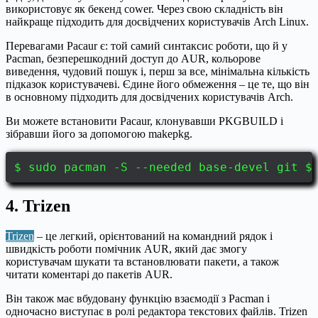
використовує як бекенд cower. Через свою складність він
найкраще підходить для досвідчених користувачів Arch Linux.
Перевагами Pacaur є: той самий синтаксис роботи, що й у
Pacman, безперешкодний доступ до AUR, кольорове
виведення, чудовий пошук і, перш за все, мінімальна кількість
підказок користувачеві. Єдине його обмеження – це те, що він
в основному підходить для досвідчених користувачів Arch.
Ви можете встановити Pacaur, клонувавши PKGBUILD і
зібравши його за допомогою makepkg.
$ sudo pacman -S --needed base-devel git $
4. Trizen
Trizen
– це легкий, орієнтований на командний рядок і
швидкість роботи помічник AUR, який дає змогу
користувачам шукати та встановлювати пакети, а також
читати коментарі до пакетів AUR.
Він також має вбудовану функцію взаємодії з Pacman і
одночасно виступає в ролі редактора текстових файлів. Trizen