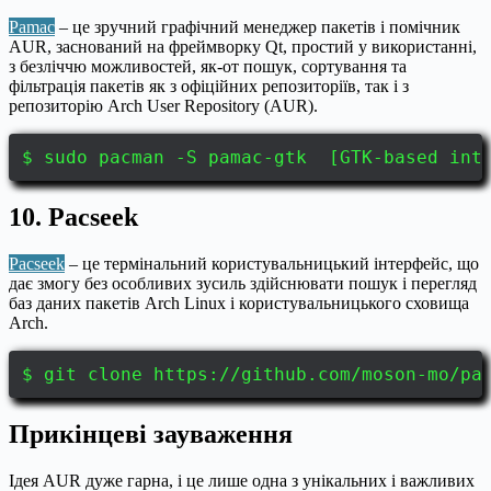
Pamac
– це зручний графічний менеджер пакетів і помічник
AUR, заснований на фреймворку Qt, простий у використанні,
з безліччю можливостей, як-от пошук, сортування та
фільтрація пакетів як з офіційних репозиторіїв, так і з
репозиторію Arch User Repository (AUR).
$ sudo pacman -S pamac-gtk [GTK-based int
10. Pacseek
Pacseek
– це термінальний користувальницький інтерфейс, що
дає змогу без особливих зусиль здійснювати пошук і перегляд
баз даних пакетів Arch Linux і користувальницького сховища
Arch.
$ git clone https://github.com/moson-mo/pa
Прикінцеві зауваження
Ідея AUR дуже гарна, і це лише одна з унікальних і важливих