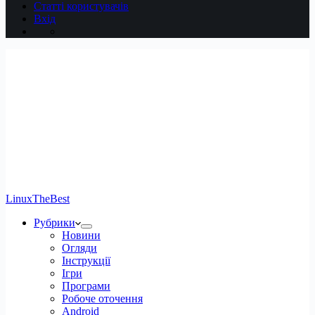
Статті користувачів
Вхід
LinuxTheBest
Рубрики
Новини
Огляди
Інструкції
Ігри
Програми
Робоче оточення
Android