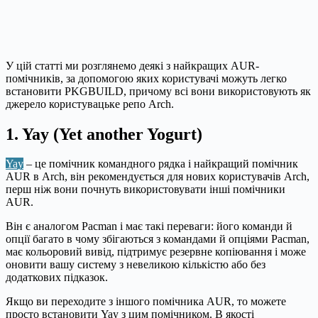
У цій статті ми розглянемо деякі з найкращих AUR-
помічників, за допомогою яких користувачі можуть легко
встановити PKGBUILD, причому всі вони використовують як
джерело користувацьке репо Arch.
1. Yay (Yet another Yogurt)
Yay
– це помічник командного рядка і найкращий помічник
AUR в Arch, він рекомендується для нових користувачів Arch,
перш ніж вони почнуть використовувати інші помічники
AUR.
Він є аналогом Pacman і має такі переваги: його команди й
опції багато в чому збігаються з командами й опціями Pacman,
має кольоровий вивід, підтримує резервне копіювання і може
оновити вашу систему з невеликою кількістю або без
додаткових підказок.
Якщо ви переходите з іншого помічника AUR, то можете
просто встановити Yay з цим помічником. В якості