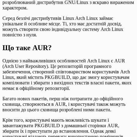
розроблюваний дистрибутив GNU/Linux з яскраво вираженим
характером.
Серед безлічі дистрибутивів Linux Arch Linux займає
унікальне й особливе місце. Ті, хто має достатній досвід,
можуть створити свою індивідуальну систему Arch Linux
повністю з нуля.
Що таке AUR?
Однією з найважливіших особливостей Arch Linux є AUR
(Arch User Repository). Це репозиторій програмного
забезпечення, створений співтовариством користувачів Arch
Linux, який містить PKGBUILD, що дає змогу користувачам
компілювати і збирати з вихідних текстів власні пакети, яких
немає в офіційному репозиторії.
Багато нових пакетів, перш ніж потрапити до офіційного
сховища, створюються в AUR, і користувачі також можуть
вносити до цього сховища розроблені ними пакети.
Крім того, користувачі мають можливість шукати і
завантажувати PKGBUILD з домашньої сторінки AUR,
збирати їх і приступати до встановлення. Однак деякі
користувачі віддають перевагу використанню помічників