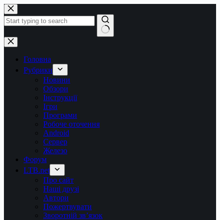
Перейти
до
вмісту
Немає
результатів
Головна
Рубрики
Новини
Обзори
Інструкції
Ігри
Програми
Робоче оточення
Android
Сервер
Железо
Форум
LTB.net
Про сайт
Наші друзі
Автори
Пожертвувати
Зворотній зв’язок