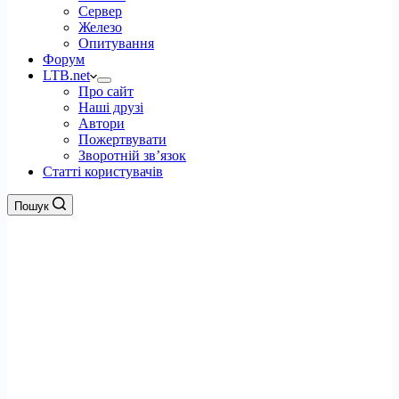
Сервер
Железо
Опитування
Форум
LTB.net
Про сайт
Наші друзі
Автори
Пожертвувати
Зворотній зв’язок
Статті користувачів
Пошук