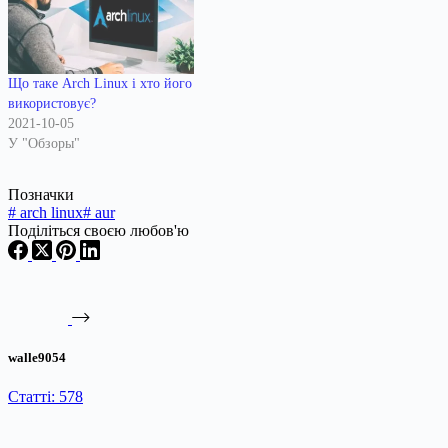
Що таке Arch Linux і хто його
використовує?
2021-10-05
У "Обзоры"
Позначки
#
arch linux
#
aur
Поділіться своєю любов'ю
walle9054
Статті: 578