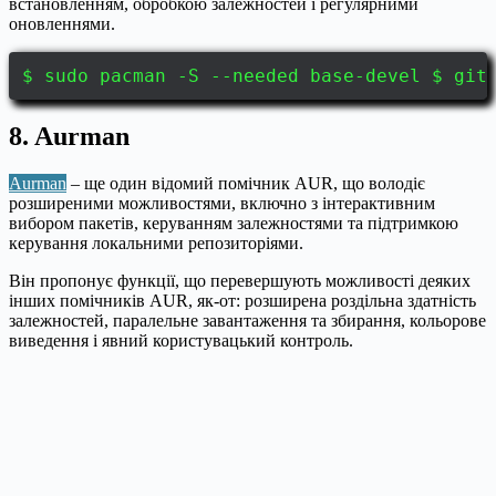
встановленням, обробкою залежностей і регулярними
оновленнями.
$ sudo pacman -S --needed base-devel $ git
8. Aurman
Aurman
– ще один відомий помічник AUR, що володіє
розширеними можливостями, включно з інтерактивним
вибором пакетів, керуванням залежностями та підтримкою
керування локальними репозиторіями.
Він пропонує функції, що перевершують можливості деяких
інших помічників AUR, як-от: розширена роздільна здатність
залежностей, паралельне завантаження та збирання, кольорове
виведення і явний користувацький контроль.