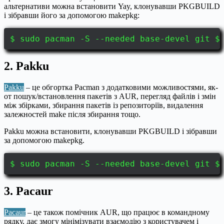
альтернативи можна встановити Yay, клонувавши PKGBUILD
і зібравши його за допомогою makepkg:
$ sudo pacman -S --needed base-devel git $
2. Pakku
Pakku
– це обгортка Pacman з додатковими можливостями, як-
от пошук/встановлення пакетів з AUR, перегляд файлів і змін
між збірками, збирання пакетів із репозиторіїв, видалення
залежностей make після збирання тощо.
Pakku можна встановити, клонувавши PKGBUILD і зібравши
за допомогою makepkg.
$ sudo pacman -S --needed base-devel git $
3. Pacaur
Pacaur
– це також помічник AUR, що працює в командному
рядку, дає змогу мінімізувати взаємодію з користувачем і