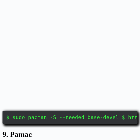
$ sudo pacman -S --needed base-devel $ htt
9. Pamac