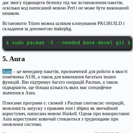
дає змогу підвищити безпеку під час встановлення пакетів,
оскільки код написаний мовою Perl і не може бути виконаний
нишком.
Встановити Trizen можна шляхом клонування PKGBUILD і
складання за допомогою makepkg.
$ sudo pacman -S --needed base-devel git $
5. Aura
Aura
– це менеджер пакетів, призначений для роботи в якості
помічника AUR, а також для виконання багатьох інших
функцій. Він підтримує багато операцій Pacman, а також
підваріанти, ще більша кількість яких має специфічне
значення в Aura.
Плюсами програми є: схожий з Pacman синтаксис операцій,
можливість запуску з правами root і збірки як звичайний
користувач, написана мовою Haskell. Однак при використанні
Aura користувачі зазвичай стикаються з труднощами при
оновленні системи.