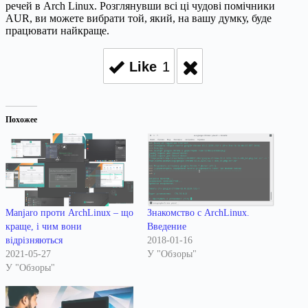
речей в Arch Linux. Розглянувши всі ці чудові помічники
AUR, ви можете вибрати той, який, на вашу думку, буде
працювати найкраще.
Like
1
Похожее
Manjaro проти ArchLinux – що
Знакомство с ArchLinux.
краще, і чим вони
Введение
відрізняються
2018-01-16
2021-05-27
У "Обзоры"
У "Обзоры"