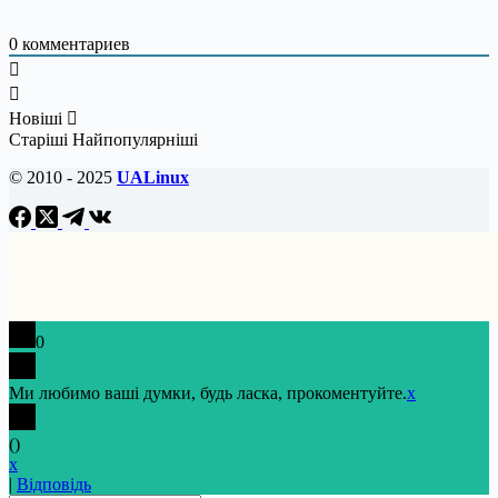
0
комментариев
Новіші
Старіші
Найпопулярніші
© 2010 - 2025
UALinux
0
Ми любимо ваші думки, будь ласка, прокоментуйте.
x
(
)
x
|
Відповідь