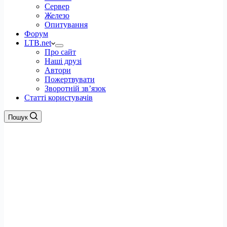
Сервер
Железо
Опитування
Форум
LTB.net
Про сайт
Наші друзі
Автори
Пожертвувати
Зворотній зв’язок
Статті користувачів
Пошук