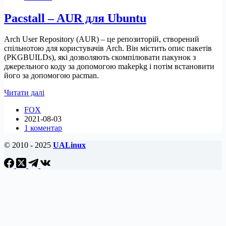
Arch
Pacstall – AUR для Ubuntu
Linux
Arch User Repository (AUR) – це репозиторій, створений
спільнотою для користувачів Arch. Він містить опис пакетів
(PKGBUILDs), які дозволяють скомпілювати пакунок з
джерельного коду за допомогою makepkg і потім встановити
його за допомогою pacman.
Pacstall
Читати далі
–
FOX
AUR
2021-08-03
для
1 коментар
Ubuntu
© 2010 - 2025
UALinux