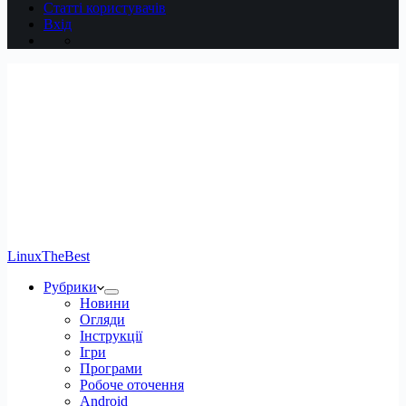
Статті користувачів
Вхід
LinuxTheBest
Рубрики
Новини
Огляди
Інструкції
Ігри
Програми
Робоче оточення
Android