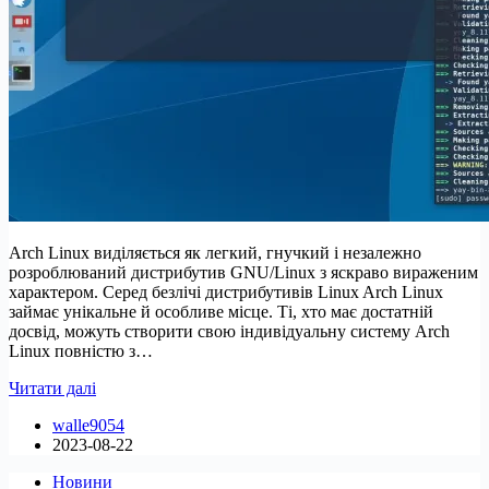
Arch Linux виділяється як легкий, гнучкий і незалежно
розроблюваний дистрибутив GNU/Linux з яскраво вираженим
характером. Серед безлічі дистрибутивів Linux Arch Linux
займає унікальне й особливе місце. Ті, хто має достатній
досвід, можуть створити свою індивідуальну систему Arch
Linux повністю з…
10
Читати далі
найбільш
walle9054
використовуваних
2023-08-22
помічників
AUR
Новини
для