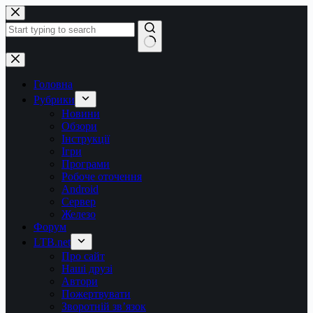
Перейти
до
вмісту
Немає
результатів
Головна
Рубрики
Новини
Обзори
Інструкції
Ігри
Програми
Робоче оточення
Android
Сервер
Железо
Форум
LTB.net
Про сайт
Наші друзі
Автори
Пожертвувати
Зворотній зв’язок