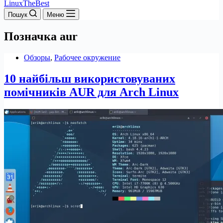
LinuxTheBest
Пошук
Меню
Позначка
aur
Обзоры
,
Рабочее окружение
10 найбільш використовуваних
помічників AUR для Arch Linux