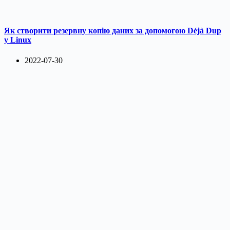
Як створити резервну копію даних за допомогою Déjà Dup
у Linux
2022-07-30