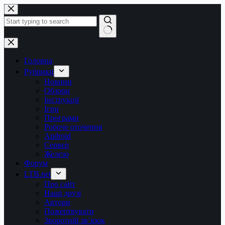
Перейти
до
вмісту
Немає
результатів
Головна
Рубрики
Новини
Обзори
Інструкції
Ігри
Програми
Робоче оточення
Android
Сервер
Железо
Форум
LTB.net
Про сайт
Наші друзі
Автори
Пожертвувати
Зворотній зв’язок