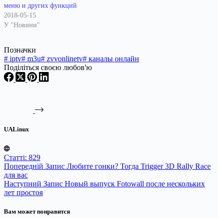
меню и других функций
2018-05-15
У "Новини"
Позначки
#
iptv
#
m3u
#
zvvonlinetv
#
каналы онлайн
Поділіться своєю любов'ю
UALinux
Статті: 829
Попередній
Запис
Любите гонки? Тогда Trigger 3D Rally Race
для вас
Наступний
Запис
Новый выпуск Fotowall после нескольких
лет простоя
Вам может понравится