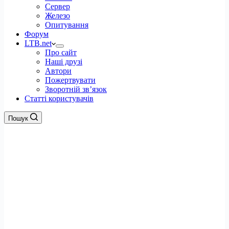
Сервер
Железо
Опитування
Форум
LTB.net
Про сайт
Наші друзі
Автори
Пожертвувати
Зворотній зв’язок
Статті користувачів
Пошук