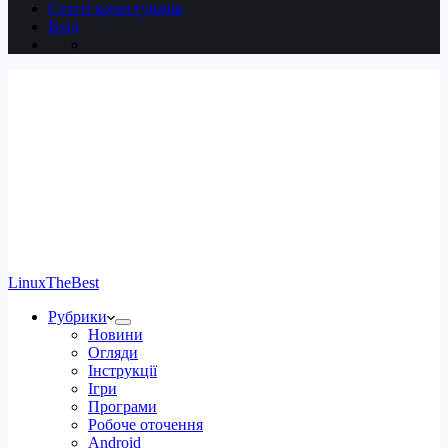
Статті користувачів
Вхід
LinuxTheBest
Рубрики
Новини
Огляди
Інструкції
Ігри
Програми
Робоче оточення
Android