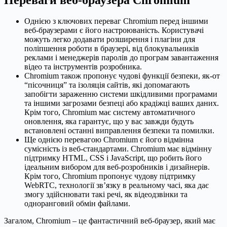
Однією з ключових переваг Chromium перед іншими
веб-браузерами є його настроюваність. Користувачі
можуть легко додавати розширення і плагіни для
поліпшення роботи в браузері, від блокувальників
реклами і менеджерів паролів до програм завантаження
відео та інструментів розробника.
Chromium також пропонує чудові функції безпеки, як-от
“пісочниця” та ізоляція сайтів, які допомагають
запобігти зараженню системи шкідливими програмами
та іншими загрозами безпеці або крадіжці ваших даних.
Крім того, Chromium має систему автоматичного
оновлення, яка гарантує, що у вас завжди будуть
встановлені останні виправлення безпеки та помилки.
Ще однією перевагою Chromium є його відмінна
сумісність із веб-стандартами. Chromium має відмінну
підтримку HTML, CSS і JavaScript, що робить його
ідеальним вибором для веб-розробників і дизайнерів.
Крім того, Chromium пропонує чудову підтримку
WebRTC, технології зв’язку в реальному часі, яка дає
змогу здійснювати такі речі, як відеодзвінки та
одноранговий обмін файлами.
Загалом, Chromium – це фантастичний веб-браузер, який має