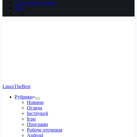
Статті користувачів
Вхід
LinuxTheBest
Рубрики
Новини
Огляди
Інструкції
Ігри
Програми
Робоче оточення
Android