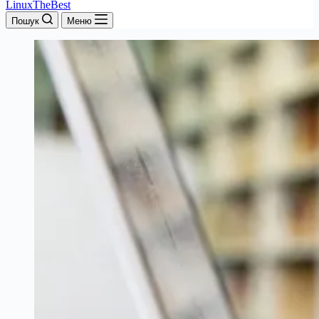
LinuxTheBest
Пошук
Меню