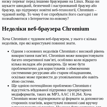
низку переваг перед іншими браузерами на Linux. Якщо ви
шукаєте швидкий, безпечний і настроюваний браузер або
браузер, що підтримує новітні веб-технології, Chromium –
чудовий вибір. То чому б не спробувати його сьогодні і не
познайомитися з Інтернетом по-новому?
Недоліки веб-браузера Chromium
Хоча Chromium є чудовим веб-браузером, у нього є кілька
недоліків, про які користувачі повинні знати.
Одним з основних недоліків Chromium є високий рівень
використання пам’яті. Chromium може використовувати
багато оперативної пам’яті, особливо коли відкрито
кілька вкладок або розширень. Це може бути
проблематично для користувачів з обмеженими
системними ресурсами або старим обладнанням,
оскільки може призвести до уповільнення або навіть
збою системи.
Ще однією потенційною проблемою Chromium є
відсутність вбудованої підтримки пропрієтарних
медіаформатів, таких як MP3, AAC і H.264. Хоча
Chromium може відтворювати ці формати за допомогою
сторонніх плагінів, користувачі повинні самі вручну