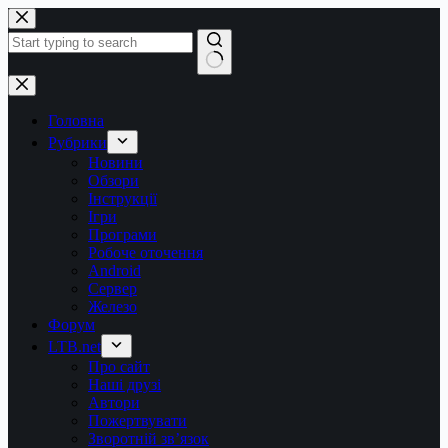
Перейти
до
вмісту
Немає
результатів
Головна
Рубрики
Новини
Обзори
Інструкції
Ігри
Програми
Робоче оточення
Android
Сервер
Железо
Форум
LTB.net
Про сайт
Наші друзі
Автори
Пожертвувати
Зворотній зв’язок