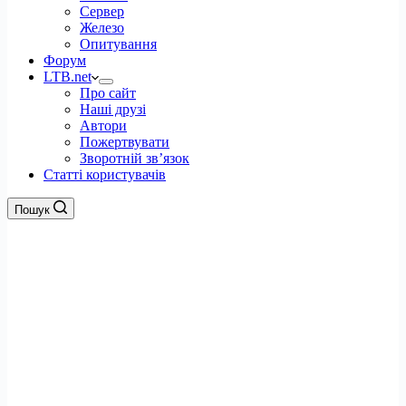
Сервер
Железо
Опитування
Форум
LTB.net
Про сайт
Наші друзі
Автори
Пожертвувати
Зворотній зв’язок
Статті користувачів
Пошук