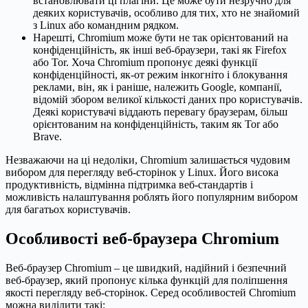
встановлювати ці плагіни. Це може бути незручно для
деяких користувачів, особливо для тих, хто не знайомий
з Linux або командним рядком.
Нарешті, Chromium може бути не так орієнтований на
конфіденційність, як інші веб-браузери, такі як Firefox
або Tor. Хоча Chromium пропонує деякі функції
конфіденційності, як-от режим інкогніто і блокування
реклами, він, як і раніше, належить Google, компанії,
відомій збором великої кількості даних про користувачів.
Деякі користувачі віддають перевагу браузерам, більш
орієнтованим на конфіденційність, таким як Tor або
Brave.
Незважаючи на ці недоліки, Chromium залишається чудовим
вибором для перегляду веб-сторінок у Linux. Його висока
продуктивність, відмінна підтримка веб-стандартів і
можливість налаштування роблять його популярним вибором
для багатьох користувачів.
Особливості веб-браузера Chromium
Веб-браузер Chromium – це швидкий, надійний і безпечний
веб-браузер, який пропонує кілька функцій для поліпшення
якості перегляду веб-сторінок. Серед особливостей Chromium
можна виділити такі: