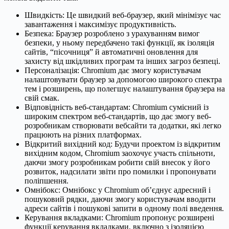
Швидкість: Це швидкий веб-браузер, який мінімізує час
завантаження і максимізує продуктивність.
Безпека: Браузер розроблено з урахуванням вимог
безпеки, у ньому передбачено такі функції, як ізоляція
сайтів, “пісочниця” й автоматичні оновлення для
захисту від шкідливих програм та інших загроз безпеці.
Персоналізація: Chromium дає змогу користувачам
налаштовувати браузер за допомогою широкого спектра
тем і розширень, що полегшує налаштування браузера на
свій смак.
Відповідність веб-стандартам: Chromium сумісний із
широким спектром веб-стандартів, що дає змогу веб-
розробникам створювати вебсайти та додатки, які легко
працюють на різних платформах.
Відкритий вихідний код: Будучи проектом із відкритим
вихідним кодом, Chromium заохочує участь спільноти,
даючи змогу розробникам робити свій внесок у його
розвиток, надсилати звіти про помилки і пропонувати
поліпшення.
Омнібокс: Омнібокс у Chromium об’єднує адресний і
пошуковий рядки, даючи змогу користувачам вводити
адреси сайтів і пошукові запити в одному полі введення.
Керування вкладками: Chromium пропонує розширені
функції керування вкладками, включно з ізоляцією