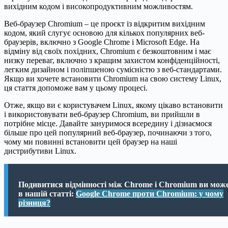
вихідним кодом і високопродуктивним можливостям.
Веб-браузер Chromium – це проєкт із відкритим вихідним
кодом, який слугує основою для кількох популярних веб-
браузерів, включно з Google Chrome і Microsoft Edge. На
відміну від своїх похідних, Chromium є безкоштовним і має
низку переваг, включно з кращим захистом конфіденційності,
легким дизайном і поліпшеною сумісністю з веб-стандартами.
Якщо ви хочете встановити Chromium на свою систему Linux,
ця стаття допоможе вам у цьому процесі.
Отже, якщо ви є користувачем Linux, якому цікаво встановити
і використовувати веб-браузер Chromium, ви прийшли в
потрібне місце. Давайте зануримося всередину і дізнаємося
більше про цей популярний веб-браузер, починаючи з того,
чому ми повинні встановити цей браузер на наші
дистрибутиви Linux.
Подивитися відмінності між Chrome і Chromium ви мож
в нашій статті:
Google Chrome проти Chromium: у чому
різниця?