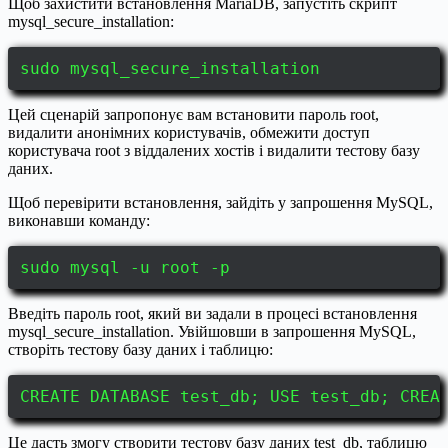
Щоб захистити встановлення MariaDB, запустіть скрипт
mysql_secure_installation:
sudo mysql_secure_installation
Цей сценарій запропонує вам встановити пароль root,
видалити анонімних користувачів, обмежити доступ
користувача root з віддалених хостів і видалити тестову базу
даних.
Щоб перевірити встановлення, зайдіть у запрошення MySQL,
виконавши команду:
sudo mysql -u root -p
Введіть пароль root, який ви задали в процесі встановлення
mysql_secure_installation. Увійшовши в запрошення MySQL,
створіть тестову базу даних і таблицю:
CREATE DATABASE test_db; USE test_db; CREA
Це дасть змогу створити тестову базу даних test_db, таблицю