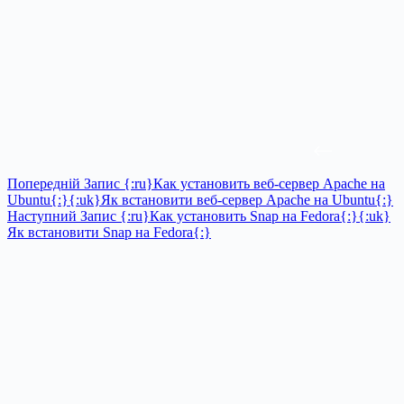
Попередній
Запис
{:ru}Как установить веб-сервер Apache на
Ubuntu{:}{:uk}Як встановити веб-сервер Apache на Ubuntu{:}
Наступний
Запис
{:ru}Как установить Snap на Fedora{:}{:uk}
Як встановити Snap на Fedora{:}