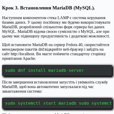
Крок 3. Встановлення MariaDB (MySQL).
Наступним компонентом стека LAMP є система керування
базами даних. У цьому посібнику ми будемо використовувати
MariaDB, розроблений спільнотою форк сервера баз даних
MySQL. MariaDB відома своєю сумісністю з MySQL, але при
цьому має підвищену продуктивність і додаткові можливості.
Щоб встановити MariaDB на сервер Fedora 40, скористайтеся
менеджером пакетів dnf:відкрийте веб-браузер і зайдіть на
сайт http://localhost. Ви маєте побачити стандартну сторінку
привітання Apache.
sudo dnf install mariadb-server
Після завершення встановлення запустіть і увімкніть службу
MariaDB, щоб вона автоматично запускалася під час
завантаження системи:
sudo systemctl start mariadb sudo systemct