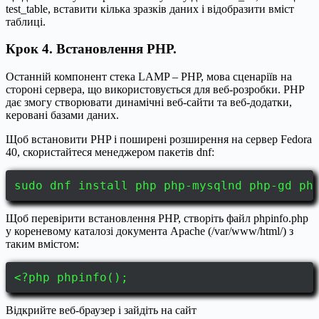
test_table, вставити кілька зразків даних і відобразити вміст
таблиці.
Крок 4. Встановлення PHP.
Останній компонент стека LAMP – PHP, мова сценаріїв на
стороні сервера, що використовується для веб-розробки. PHP
дає змогу створювати динамічні веб-сайти та веб-додатки,
керовані базами даних.
Щоб встановити PHP і поширені розширення на сервер Fedora
40, скористайтеся менеджером пакетів dnf:
sudo dnf install php php-mysqlnd php-gd ph
Щоб перевірити встановлення PHP, створіть файл phpinfo.php
у кореневому каталозі документа Apache (/var/www/html/) з
таким вмістом:
<?php phpinfo();
Відкрийте веб-браузер і зайдіть на сайт