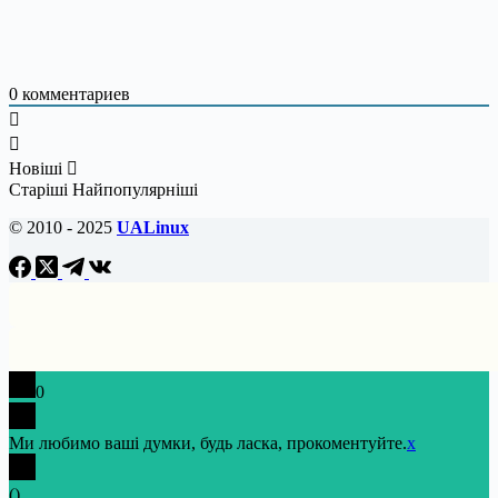
0
комментариев
Новіші
Старіші
Найпопулярніші
© 2010 - 2025
UALinux
0
Ми любимо ваші думки, будь ласка, прокоментуйте.
x
(
)