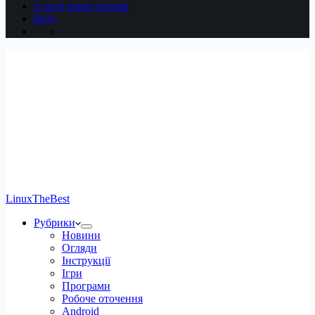
Статті користувачів
Вхід
LinuxTheBest
Рубрики
Новини
Огляди
Інструкції
Ігри
Програми
Робоче оточення
Android