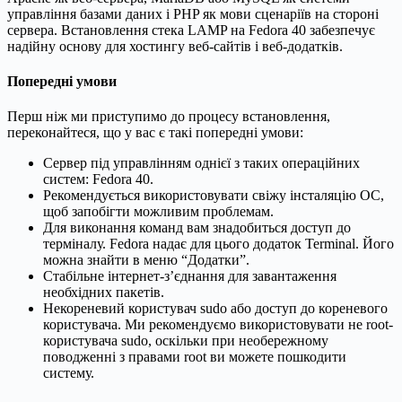
управління базами даних і PHP як мови сценаріїв на стороні
сервера. Встановлення стека LAMP на Fedora 40 забезпечує
надійну основу для хостингу веб-сайтів і веб-додатків.
Попередні умови
Перш ніж ми приступимо до процесу встановлення,
переконайтеся, що у вас є такі попередні умови:
Сервер під управлінням однієї з таких операційних
систем: Fedora 40.
Рекомендується використовувати свіжу інсталяцію ОС,
щоб запобігти можливим проблемам.
Для виконання команд вам знадобиться доступ до
терміналу. Fedora надає для цього додаток Terminal. Його
можна знайти в меню “Додатки”.
Стабільне інтернет-з’єднання для завантаження
необхідних пакетів.
Некореневий користувач sudo або доступ до кореневого
користувача. Ми рекомендуємо використовувати не root-
користувача sudo, оскільки при необережному
поводженні з правами root ви можете пошкодити
систему.