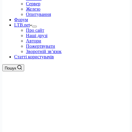
Сервер
Железо
Опитування
Форум
LTB.net
Про сайт
Наші друзі
Автори
Пожертвувати
Зворотній зв’язок
Статті користувачів
Пошук