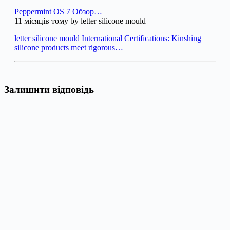
Peppermint OS 7 Обзор…
11 місяців тому by letter silicone mould
letter silicone mould International Certifications: Kinshing
silicone products meet rigorous…
Залишити відповідь