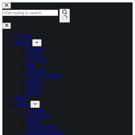
Перейти
до
вмісту
Немає
результатів
Головна
Рубрики
Новини
Обзори
Інструкції
Ігри
Програми
Робоче оточення
Android
Сервер
Железо
Форум
LTB.net
Про сайт
Наші друзі
Автори
Пожертвувати
Зворотній зв’язок