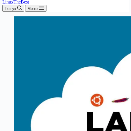
LinuxTheBest
Пошук
Меню