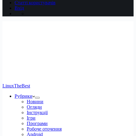
Статті користувачів
Вхід
LinuxTheBest
Рубрики
Новини
Огляди
Інструкції
Ігри
Програми
Робоче оточення
Android