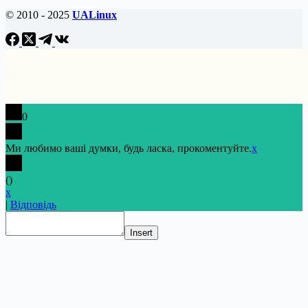
© 2010 - 2025
UALinux
0
Ми любимо ваші думки, будь ласка, прокоментуйте.
x
(
)
x
|
Відповідь
Insert