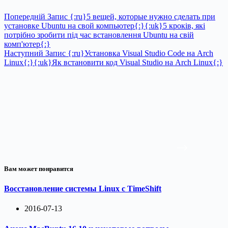
Попередній
Запис
{:ru}5 вещей, которые нужно сделать при
установке Ubuntu на свой компьютер{:}{:uk}5 кроків, які
потрібно зробити під час встановлення Ubuntu на свій
комп'ютер{:}
Наступний
Запис
{:ru}Установка Visual Studio Code на Arch
Linux{:}{:uk}Як встановити код Visual Studio на Arch Linux{:}
Вам может понравится
Восстановление системы Linux c TimeShift
2016-07-13