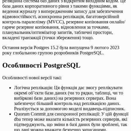
реляційна система баз даних з відкритим вихідним кодом. Це
база даних корпоративного рівня з такими функціями, як
ведення журналу з випередженням запису для забезпечення
відмовостійкості, асинхронна реплікація, багатоверсійний
контроль паралелізму (MVCC), резервне копіювання онлайн/
гаряче резервне копіювання, відновлення за точками,
планувальник/оптимізатор запитів, табличні простори,
вкладені транзакції (точки збереження) тощо.
Остання версія Postgres 15.2 була випущена 9 лютого 2023
року глобальною групою розробників PostgreSQL.
Особливості PostgreSQL
Особливості нової версії такі:
Логічна реплікація: Ця функція дає змогу реплікувати
окремі об’єкти бази даних (чи то рядки, таблиці, чи то
вибіркові бази даних) на резервних серверах. Вона
забезпечує більший контроль над реплікацією даних.
Реалізується за допомогою моделі видавець-підписник.
Quorum Commit для синхронної реплікації: У цій функції
dba тепер може вказати кількість резервних серверів, які
підтверджують, що зміни в базі даних були зроблені, так
що дані можна вважати безпечно записаними.