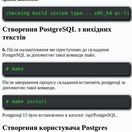
checking build system type... x86_64-pc-li
Створення PostgreSQL з вихідних
текстів
6.
Після налаштування ми приступимо до складання
PostgreSQL за допомогою такої команди make.
# make
Після завершення процесу складання встановіть postgresql за
допомогою такої команди.
# make install
Postgresql 15 було встановлено в каталог /opt/PostgreSQL.
Створення користувача Postgres