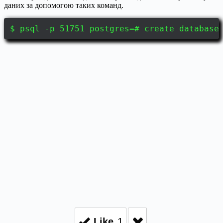
даних за допомогою таких команд.
$ psql -p 51751 postgres=# create database
Like
1