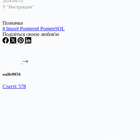
2024-04-15
У "Инструкции"
Позначки
#
linux
#
Postgres
#
PostgreSQL
Поділіться своєю любов'ю
walle9054
Статті: 578