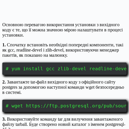
Основною перевагою використання установки з вихідного
коду є те, що її можна значною мірою налаштувати в процесі
установки.
1.
Спочатку встановіть необхідні попередні компоненти, такі
як gcc, readline-devel і zlib-devel, використовуючи менеджер
пакетів, як показано на малюнку.
# yum install gcc zlib-devel readline-de
2.
Завантажте tar-файл вихідного коду з офіційного сайту
postgres за допомогою наступної команди wget безпосередньо
в системі.
# wget https://ftp.postgresql.org/pub/sour
3.
Використовуйте команду tar для вилучення завантаженого
файлу tarball. Буде створено новий каталог з іменем postgresql-