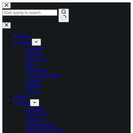
Перейти
до
вмісту
Немає
результатів
Головна
Рубрики
Новини
Обзори
Інструкції
Ігри
Програми
Робоче оточення
Android
Сервер
Железо
Форум
LTB.net
Про сайт
Наші друзі
Автори
Пожертвувати
Зворотній зв’язок