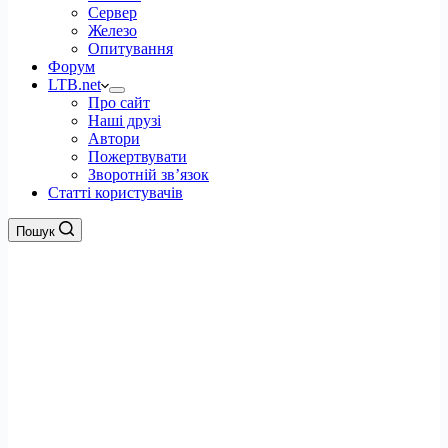
Сервер
Железо
Опитування
Форум
LTB.net
Про сайт
Наші друзі
Автори
Пожертвувати
Зворотній зв’язок
Статті користувачів
Пошук