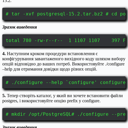
15.2.
# tar -xvf postgresql-15.2.tar.bz2 # cd po
Зразок виведення
total 780 -rw-r--r-- 1 1107 1107 397 Fe
4.
Наступним кроком процедури встановлення є
конфігурування завантаженого вихідного коду шляхом вибору
опцій відповідно до ваших потреб. Використовуйте ./configure
–help для отримання довідки щодо різних опцій.
# ./configure --help `configure' con
5.
Тепер створіть каталог, у який ви хочете встановити файли
postgres, і використовуйте опцію prefix у configure.
# mkdir /opt/PostgreSQL# ./configure --pre
Зразок виведення