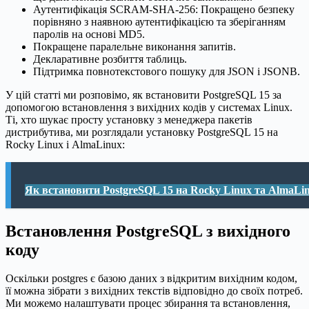
Аутентифікація SCRAM-SHA-256: Покращено безпеку
порівняно з наявною аутентифікацією та зберіганням
паролів на основі MD5.
Покращене паралельне виконання запитів.
Декларативне розбиття таблиць.
Підтримка повнотекстового пошуку для JSON і JSONB.
У цій статті ми розповімо, як встановити PostgreSQL 15 за
допомогою встановлення з вихідних кодів у системах Linux.
Ті, хто шукає просту установку з менеджера пакетів
дистрибутива, ми розглядали установку PostgreSQL 15 на
Rocky Linux і AlmaLinux:
Як встановити PostgreSQL 15 на Rocky Linux та AlmaLi
Встановлення PostgreSQL з вихідного
коду
Оскільки postgres є базою даних з відкритим вихідним кодом,
її можна зібрати з вихідних текстів відповідно до своїх потреб.
Ми можемо налаштувати процес збирання та встановлення,