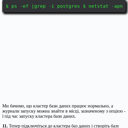
$ ps -ef |grep -i postgres $ netstat -apn 
Ми бачимо, що кластер бази даних працює нормально, а
журнали запуску можна знайти в місці, зазначеному з опцією -
l під час запуску кластера бази даних.
11.
Тепер підключіться до кластера баз даних і створіть базу