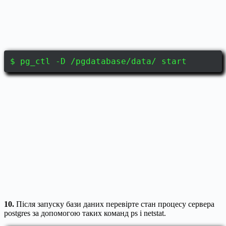
$ pg_ctl -D /pgdatabase/data/ start
10.
Після запуску бази даних перевірте стан процесу сервера
postgres за допомогою таких команд ps і netstat.