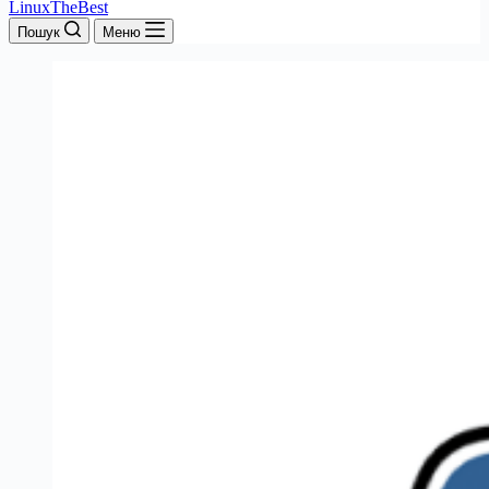
LinuxTheBest
Пошук
Меню