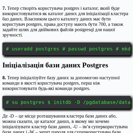
7.
Тепер створіть користувача postgres і каталог, який буде
використовуватися як каталог даних для ініціалізації кластера
баз даних. Власником цього каталогу даних має бути
користувач postgres, права доступу мають бути 700, а також
задайте шлях для двійкових файлів postgresql для нашої
зручності.
# useradd postgres # passwd postgres # mkd
Ініціалізація бази даних Postgres
8.
Тепер ініціалізуйте базу даних за допомогою наступної
команди в якості користувача postgres, перш ніж
використовувати будь-які команди postgres.
# su postgres $ initdb -D /pgdatabase/data
Де -D – це місце розташування кластера бази даних або,
можна сказати, це каталог даних, в якому ми хочемо
ініціалізувати кластер бази даних, -U – ім’я суперкористувача
бази даних і -W – запит пароля для суперкористувача бази