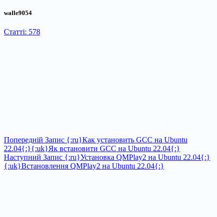
walle9054
Статті: 578
Попередній
Запис
{:ru}Как установить GCC на Ubuntu
22.04{:}{:uk}Як встановити GCC на Ubuntu 22.04{:}
Наступний
Запис
{:ru}Установка QMPlay2 на Ubuntu 22.04{:}
{:uk}Встановлення QMPlay2 на Ubuntu 22.04{:}