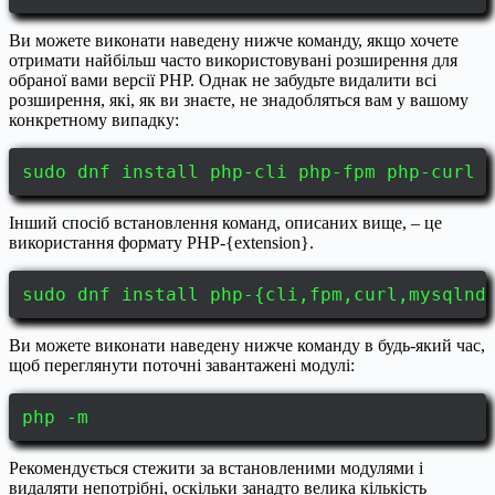
Ви можете виконати наведену нижче команду, якщо хочете
отримати найбільш часто використовувані розширення для
обраної вами версії PHP. Однак не забудьте видалити всі
розширення, які, як ви знаєте, не знадобляться вам у вашому
конкретному випадку:
sudo dnf install php-cli php-fpm php-curl 
Інший спосіб встановлення команд, описаних вище, – це
використання формату PHP-{extension}.
sudo dnf install php-{cli,fpm,curl,mysqlnd
Ви можете виконати наведену нижче команду в будь-який час,
щоб переглянути поточні завантажені модулі:
php -m
Рекомендується стежити за встановленими модулями і
видаляти непотрібні, оскільки занадто велика кількість