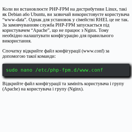
Коли ви встановлюєте PHP-FPM на дистрибутиви Linux, такі
як Debian або Ubuntu, ви зазвичай використовуєте користувача
“www-data”. Однак для установок у сімействі RHEL це не так.
За замовчуванням служба PHP-FPM запускається під
користувачем “Apache”, що не працює з Nginx. Тому
необхідно налаштувати конфігурацію для правильного
використання.
Спочатку відкрийте файл конфігурації (www.conf) за
допомогою такої команди:
sudo nano /etc/php-fpm.d/www.conf
Відкрийте файл конфігурації та замініть користувача і групу
(Apache) на користувача і групу (Nginx).