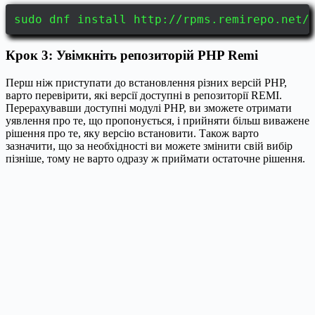
sudo dnf install http://rpms.remirepo.net/
Крок 3: Увімкніть репозиторій PHP Remi
Перш ніж приступати до встановлення різних версій PHP,
варто перевірити, які версії доступні в репозиторії REMI.
Перерахувавши доступні модулі PHP, ви зможете отримати
уявлення про те, що пропонується, і прийняти більш виважене
рішення про те, яку версію встановити. Також варто
зазначити, що за необхідності ви можете змінити свій вибір
пізніше, тому не варто одразу ж приймати остаточне рішення.