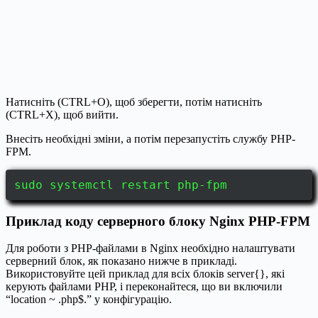
Натисніть (CTRL+O), щоб зберегти, потім натисніть
(CTRL+X), щоб вийти.
Внесіть необхідні зміни, а потім перезапустіть службу PHP-
FPM.
sudo systemctl restart php-fpm
Приклад коду серверного блоку Nginx PHP-FPM
Для роботи з PHP-файлами в Nginx необхідно налаштувати
серверний блок, як показано нижче в прикладі.
Використовуйте цей приклад для всіх блоків server{}, які
керують файлами PHP, і переконайтеся, що ви включили
“location ~ .php$.” у конфігурацію.