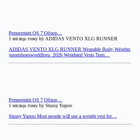
Peppermint OS 7 Обзор…
1 місяць тому by ADIDAS VENTO XLG RUNNER
ADIDAS VENTO XLG RUNNER Wearable Body Weights
|sportshoesworldforu_2026 Weighted Vests,Turn…
Peppermint OS 7 Обзор…
1 місяць тому by Stussy Yupoo
Stussy Yupoo Most people will use a weight vest for…