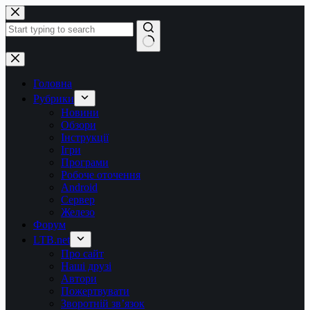
Перейти
до
вмісту
Немає
результатів
Головна
Рубрики
Новини
Обзори
Інструкції
Ігри
Програми
Робоче оточення
Android
Сервер
Железо
Форум
LTB.net
Про сайт
Наші друзі
Автори
Пожертвувати
Зворотній зв’язок