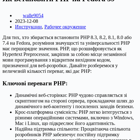
walle9054
2023-12-08
Инструкции
,
Рабочее окружение
Для тих, хто збирається встановити PHP 8.3, 8.2, 8.1, 8.0 або
7.4 на Fedora, розуміння значущості та універсальності PHP
має першорядне значення. PHP, що розшифровується як
Hypertext Preprocessor, закріпив за собою місце незамінної
мови програмування з відкритим вихідним кодом,
призначеної для веб-розробки. Давайте розберемося у
величезній кількості переваг, які дає PHP:
Ключові переваги PHP:
Динамічні веб-сторінки: PHP чудово справляється зі
скриптингом на стороні сервера, прокладаючи шлях до
динамічного веб-контенту і посилених заходів безпеки.
Крос-платформна сумісність: PHP легко інтегрується з
різними операційними системами, включно з Windows,
Mac і Linux, що підкреслює його адаптивність.
Надійна підтримка спільноти: Процвітаюча спільнота
розробників PHP забезпечує постійну підтримку