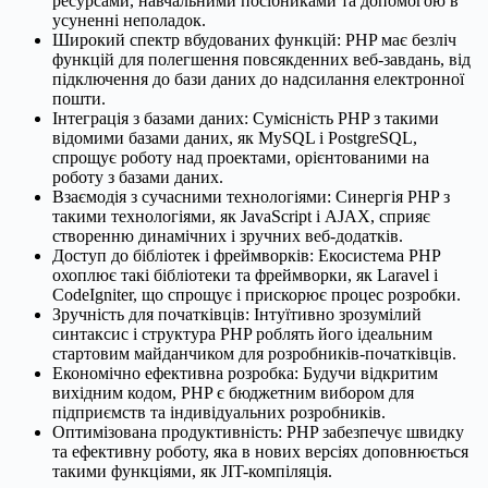
ресурсами, навчальними посібниками та допомогою в
усуненні неполадок.
Широкий спектр вбудованих функцій: PHP має безліч
функцій для полегшення повсякденних веб-завдань, від
підключення до бази даних до надсилання електронної
пошти.
Інтеграція з базами даних: Сумісність PHP з такими
відомими базами даних, як MySQL і PostgreSQL,
спрощує роботу над проектами, орієнтованими на
роботу з базами даних.
Взаємодія з сучасними технологіями: Синергія PHP з
такими технологіями, як JavaScript і AJAX, сприяє
створенню динамічних і зручних веб-додатків.
Доступ до бібліотек і фреймворків: Екосистема PHP
охоплює такі бібліотеки та фреймворки, як Laravel і
CodeIgniter, що спрощує і прискорює процес розробки.
Зручність для початківців: Інтуїтивно зрозумілий
синтаксис і структура PHP роблять його ідеальним
стартовим майданчиком для розробників-початківців.
Економічно ефективна розробка: Будучи відкритим
вихідним кодом, PHP є бюджетним вибором для
підприємств та індивідуальних розробників.
Оптимізована продуктивність: PHP забезпечує швидку
та ефективну роботу, яка в нових версіях доповнюється
такими функціями, як JIT-компіляція.