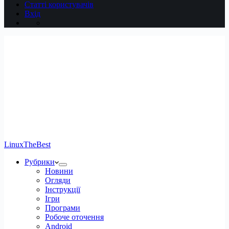
Статті користувачів
Вхід
LinuxTheBest
Рубрики
Новини
Огляди
Інструкції
Ігри
Програми
Робоче оточення
Android