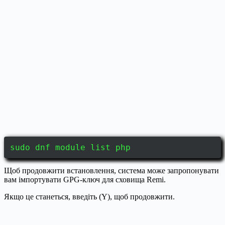
sudo dnf module list php
Щоб продовжити встановлення, система може запропонувати
вам імпортувати GPG-ключ для сховища Remi.
Якщо це станеться, введіть (Y), щоб продовжити.