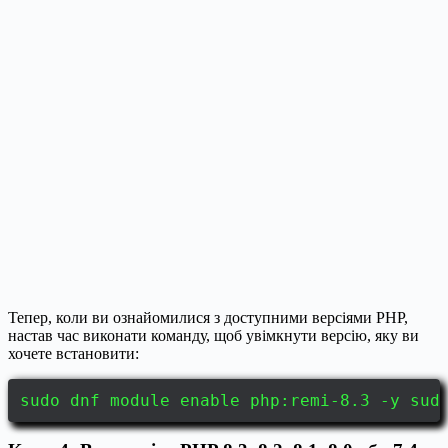
Тепер, коли ви ознайомилися з доступними версіями PHP,
настав час виконати команду, щоб увімкнути версію, яку ви
хочете встановити:
sudo dnf module enable php:remi-8.3 -y sud