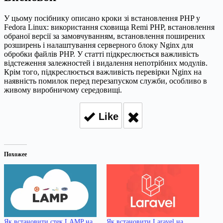
У цьому посібнику описано кроки зі встановлення PHP у
Fedora Linux: використання сховища Remi PHP, встановлення
обраної версії за замовчуванням, встановлення поширених
розширень і налаштування серверного блоку Nginx для
обробки файлів PHP. У статті підкреслюється важливість
відстеження залежностей і видалення непотрібних модулів.
Крім того, підкреслюється важливість перевірки Nginx на
наявність помилок перед перезапуском служби, особливо в
живому виробничому середовищі.
Like
Похожее
Як встановити стек LAMP на
Як встановити Laravel на