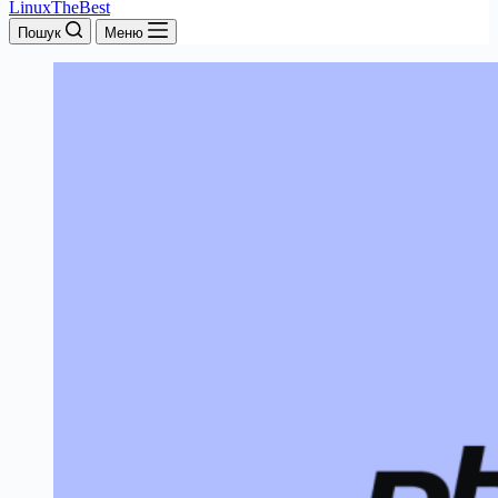
LinuxTheBest
Пошук
Меню