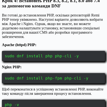
Крок 4: Встановіть PHP 8.3, 8.2, 8.1, 8.0 або 7.4
за допомогою команди DNF
Ви готові до встановлення PHP, оскільки репозиторій Remi
PHP тепер увімкнено. Наступні варіанти дозволяють вибрати
між Apache і Nginx. Однак, якщо ви знаєте, ви можете
додатково налаштувати установку, встановивши спеціальні
розширення для вашої CMS або розробки програмного
забезпечення.
Apache (httpd) PHP:
sudo dnf install php php-cli -y
Nginx PHP:
sudo dnf install php-fpm php-cli -y
Щоб переконатися в успішному встановленні PHP, виконайте
таку команду після завершення процесу встановлення.
php -v