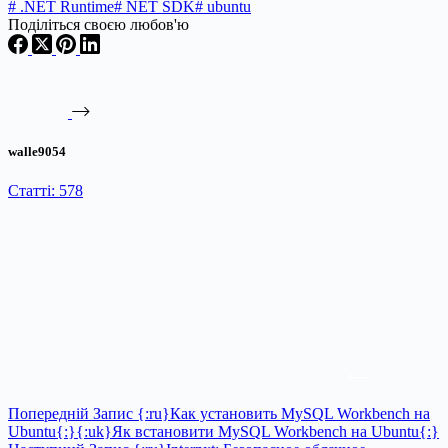
#
.NET Runtime
#
NET SDK
#
ubuntu
Поділіться своєю любов'ю
walle9054
Статті: 578
Попередній
Запис
{:ru}Как установить MySQL Workbench на
Ubuntu{:}{:uk}Як встановити MySQL Workbench на Ubuntu{:}