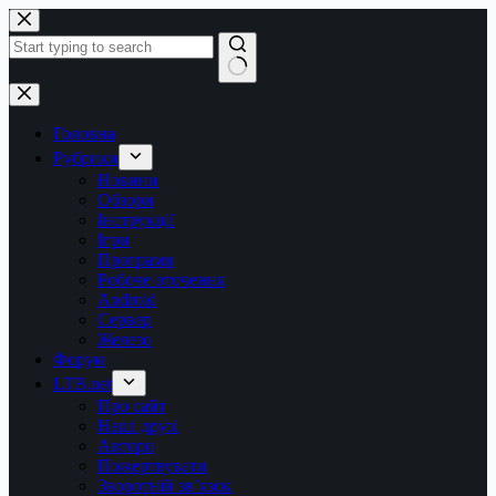
Перейти
до
вмісту
Немає
результатів
Головна
Рубрики
Новини
Обзори
Інструкції
Ігри
Програми
Робоче оточення
Android
Сервер
Железо
Форум
LTB.net
Про сайт
Наші друзі
Автори
Пожертвувати
Зворотній зв’язок