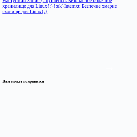
Наступний
Запис
{:ru}Internxt: Безопасное облачное
хранилище для Linux{:}{:uk}Internxt: Безпечне хмарне
сховище для Linux{:}
Вам может понравится