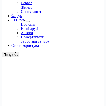
Сервер
Железо
Опитування
Форум
LTB.net
Про сайт
Наші друзі
Автори
Пожертвувати
Зворотній зв’язок
Статті користувачів
Пошук