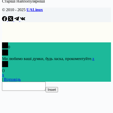
Старіші
Найпопулярніші
© 2010 - 2025
UALinux
0
Ми любимо ваші думки, будь ласка, прокоментуйте.
x
(
)
x
|
Відповідь
Insert