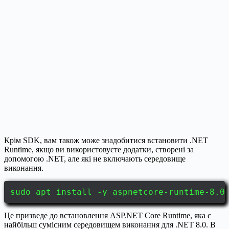
Крім SDK, вам також може знадобитися встановити .NET
Runtime, якщо ви використовуєте додатки, створені за
допомогою .NET, але які не включають середовище
виконання.
sudo apt install -y aspnetcore-runtime-8.0
Це призведе до встановлення ASP.NET Core Runtime, яка є
найбільш сумісним середовищем виконання для .NET 8.0. В