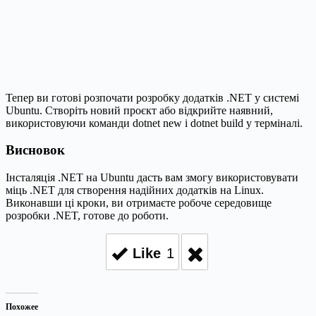
Тепер ви готові розпочати розробку додатків .NET у системі
Ubuntu. Створіть новий проєкт або відкрийте наявний,
використовуючи команди dotnet new і dotnet build у терміналі.
Висновок
Інсталяція .NET на Ubuntu дасть вам змогу використовувати
міць .NET для створення надійних додатків на Linux.
Виконавши ці кроки, ви отримаєте робоче середовище
розробки .NET, готове до роботи.
Like
1
Похожее