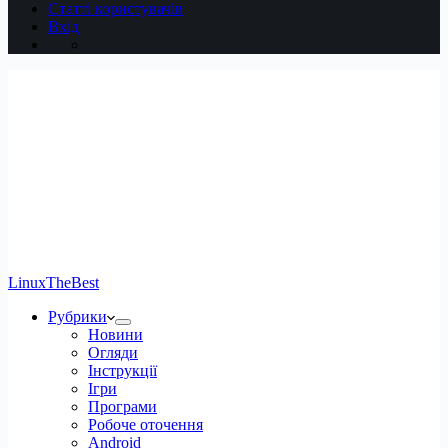
Статті користувачів
Вхід
LinuxTheBest
Рубрики
Новини
Огляди
Інструкції
Ігри
Програми
Робоче оточення
Android