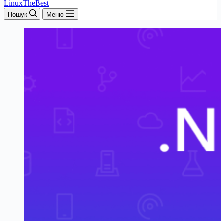
LinuxTheBest
Пошук
Меню