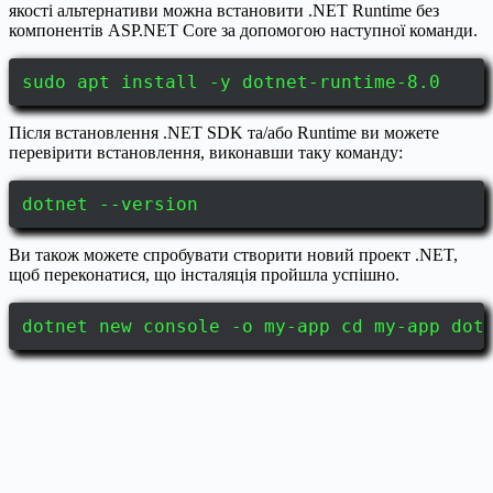
якості альтернативи можна встановити .NET Runtime без
компонентів ASP.NET Core за допомогою наступної команди.
sudo apt install -y dotnet-runtime-8.0
Після встановлення .NET SDK та/або Runtime ви можете
перевірити встановлення, виконавши таку команду:
dotnet --version
Ви також можете спробувати створити новий проект .NET,
щоб переконатися, що інсталяція пройшла успішно.
dotnet new console -o my-app cd my-app dot