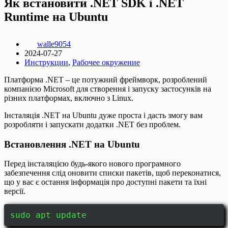
Як встановити .NET SDK і .NET
Runtime на Ubuntu
walle9054
2024-07-27
Инструкции
,
Рабочее окружение
Платформа .NET – це потужний фреймворк, розроблений
компанією Microsoft для створення і запуску застосунків на
різних платформах, включно з Linux.
Інсталяція .NET на Ubuntu дуже проста і дасть змогу вам
розробляти і запускати додатки .NET без проблем.
Встановлення .NET на Ubuntu
Перед інсталяцією будь-якого нового програмного
забезпечення слід оновити списки пакетів, щоб переконатися,
що у вас є остання інформація про доступні пакети та їхні
версії.
sudo apt update