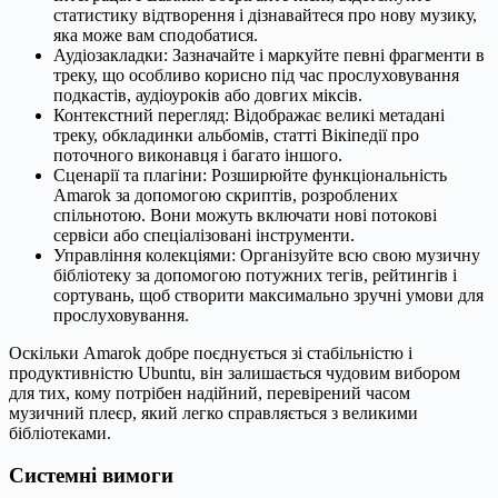
статистику відтворення і дізнавайтеся про нову музику,
яка може вам сподобатися.
Аудіозакладки: Зазначайте і маркуйте певні фрагменти в
треку, що особливо корисно під час прослуховування
подкастів, аудіоуроків або довгих міксів.
Контекстний перегляд: Відображає великі метадані
треку, обкладинки альбомів, статті Вікіпедії про
поточного виконавця і багато іншого.
Сценарії та плагіни: Розширюйте функціональність
Amarok за допомогою скриптів, розроблених
спільнотою. Вони можуть включати нові потокові
сервіси або спеціалізовані інструменти.
Управління колекціями: Організуйте всю свою музичну
бібліотеку за допомогою потужних тегів, рейтингів і
сортувань, щоб створити максимально зручні умови для
прослуховування.
Оскільки Amarok добре поєднується зі стабільністю і
продуктивністю Ubuntu, він залишається чудовим вибором
для тих, кому потрібен надійний, перевірений часом
музичний плеєр, який легко справляється з великими
бібліотеками.
Системні вимоги