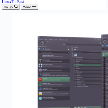
LinuxTheBest
Пошук
Меню