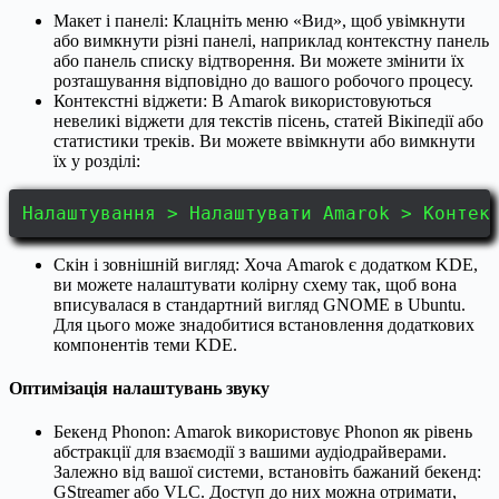
Макет і панелі: Клацніть меню «Вид», щоб увімкнути
або вимкнути різні панелі, наприклад контекстну панель
або панель списку відтворення. Ви можете змінити їх
розташування відповідно до вашого робочого процесу.
Контекстні віджети: В Amarok використовуються
невеликі віджети для текстів пісень, статей Вікіпедії або
статистики треків. Ви можете ввімкнути або вимкнути
їх у розділі:
Налаштування > Налаштувати Amarok > Контек
Скін і зовнішній вигляд: Хоча Amarok є додатком KDE,
ви можете налаштувати колірну схему так, щоб вона
вписувалася в стандартний вигляд GNOME в Ubuntu.
Для цього може знадобитися встановлення додаткових
компонентів теми KDE.
Оптимізація налаштувань звуку
Бекенд Phonon: Amarok використовує Phonon як рівень
абстракції для взаємодії з вашими аудіодрайверами.
Залежно від вашої системи, встановіть бажаний бекенд:
GStreamer або VLC. Доступ до них можна отримати,