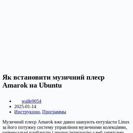
Як встановити музичний плеєр
Amarok на Ubuntu
walle9054
2025-01-14
Инструкции
,
Программы
Музичний плеєр Amarok вже давно шанують ентузіасти Linux
за його потужну систему управління музичними колекціями,
універсальні плейлисти і зручну інтеграцію з веб-сервісами,