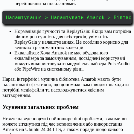
перейшовши за посиланнями:
Налаштування > Налаштувати Amarok > Відтво
Нормалізація гучності та ReplayGain: Якщо вам потрібна
рівномірна гучність для всіх треків, увімкніть
ReplayGain у налаштуваннях. Це особливо корисно для
великих і різноманітних колекцій.
Еквалайзер: Хоча Amarok не має вбудованого
еквалайзера за замовчуванням, досвідчені користувачі
можуть використовувати модулі еквалайзера PulseAudio
або PipeWire на системному рівні.
Наразі інтерфейс і музична бібліотека Amarok мають бути
налаштовані ефективно, що допоможе вам швидко знаходити
потрібні медіафайли та насолоджуватися якісним
відтворенням.
Усунення загальних проблем
Нижче наведено деякі найпоширеніші проблеми, з якими ви
можете зіткнутися під час встановлення або використання
Amarok на Ubuntu 24.04 LTS, а також поради щодо їхнього