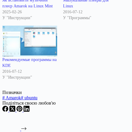
Як встановити музичний
Мызукальные плееры для
плеєр Amarok на Linux Mint
Linux
2025-02-26
2016-07-12
У "Инструкции"
У "Программы"
Рекомендуемые программы на
KDE
2016-07-12
У "Инструкции"
Позначки
#
Amarok
#
ubuntu
Поділіться своєю любов'ю