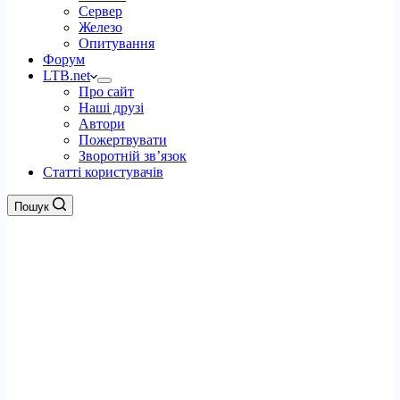
Сервер
Железо
Опитування
Форум
LTB.net
Про сайт
Наші друзі
Автори
Пожертвувати
Зворотній зв’язок
Статті користувачів
Пошук