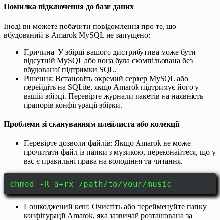
Помилка підключення до бази даних
Іноді ви можете побачити повідомлення про те, що
вбудований в Amarok MySQL не запущено:
Причина: У збірці вашого дистрибутива може бути
відсутній MySQL або вона була скомпільована без
вбудованої підтримки SQL.
Рішення: Встановіть окремий сервер MySQL або
перейдіть на SQLite, якщо Amarok підтримує його у
вашій збірці. Перевірте журнали пакетів на наявність
прапорів конфігурації збірки.
Проблеми зі скануванням плейлиста або колекції
Перевірте дозволи файлів: Якщо Amarok не може
прочитати файл із папки з музикою, переконайтеся, що у
вас є правильні права на володіння та читання.
chmod -R a+rx /path/to/your/music
Пошкоджений кеш: Очистіть або перейменуйте папку
конфігурації Amarok, яка зазвичай розташована за