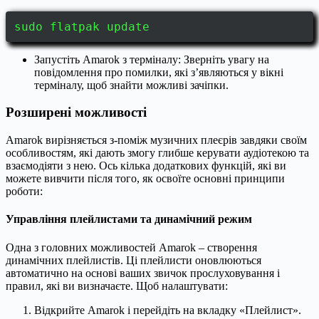
sudo flatpak update
Запустіть Amarok з терміналу: Зверніть увагу на
повідомлення про помилки, які з’являються у вікні
терміналу, щоб знайти можливі зачіпки.
Розширені можливості
Amarok вирізняється з-поміж музичних плеєрів завдяки своїм
особливостям, які дають змогу глибше керувати аудіотекою та
взаємодіяти з нею. Ось кілька додаткових функцій, які ви
можете вивчити після того, як освоїте основні принципи
роботи:
Управління плейлистами та динамічний режим
Одна з головних можливостей Amarok – створення
динамічних плейлистів. Ці плейлисти оновлюються
автоматично на основі ваших звичок прослуховування і
правил, які ви визначаєте. Щоб налаштувати:
Відкрийте Amarok і перейдіть на вкладку «Плейлист».