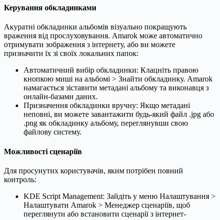
Керування обкладинками
Акуратні обкладинки альбомів візуально покращують
враження від прослуховування. Amarok може автоматично
отримувати зображення з інтернету, або ви можете
призначити їх зі своїх локальних папок:
Автоматичний вибір обкладинки: Клацніть правою
кнопкою миші на альбомі > Знайти обкладинку. Amarok
намагається зіставити метадані альбому та виконавця з
онлайн-базами даних.
Призначення обкладинки вручну: Якщо метадані
неповні, ви можете завантажити будь-який файл .jpg або
.png як обкладинку альбому, переглянувши свою
файлову систему.
Можливості сценаріїв
Для просунутих користувачів, яким потрібен повний
контроль:
KDE Script Management: Зайдіть у меню Налаштування >
Налаштувати Amarok > Менеджер сценаріїв, щоб
переглянути або встановити сценарії з інтернет-