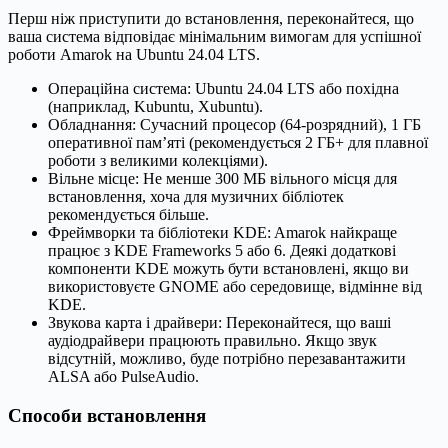
Перш ніж приступити до встановлення, переконайтеся, що
ваша система відповідає мінімальним вимогам для успішної
роботи Amarok на Ubuntu 24.04 LTS.
Операційна система: Ubuntu 24.04 LTS або похідна
(наприклад, Kubuntu, Xubuntu).
Обладнання: Сучасний процесор (64-розрядний), 1 ГБ
оперативної пам’яті (рекомендується 2 ГБ+ для плавної
роботи з великими колекціями).
Вільне місце: Не менше 300 МБ вільного місця для
встановлення, хоча для музичних бібліотек
рекомендується більше.
Фреймворки та бібліотеки KDE: Amarok найкраще
працює з KDE Frameworks 5 або 6. Деякі додаткові
компоненти KDE можуть бути встановлені, якщо ви
використовуєте GNOME або середовище, відмінне від
KDE.
Звукова карта і драйвери: Переконайтеся, що ваші
аудіодрайвери працюють правильно. Якщо звук
відсутній, можливо, буде потрібно перезавантажити
ALSA або PulseAudio.
Способи встановлення