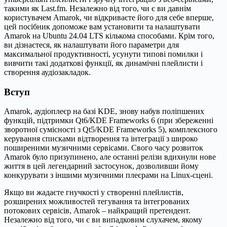
такими як Last.fm. Незалежно від того, чи є ви давнім
користувачем Amarok, чи відкриваєте його для себе вперше,
цей посібник допоможе вам установити та налаштувати
Amarok на Ubuntu 24.04 LTS кількома способами. Крім того,
ви дізнаєтеся, як налаштувати його параметри для
максимальної продуктивності, усунути типові помилки і
вивчити такі додаткові функції, як динамічні плейлисти і
створення аудіозакладок.
Вступ
Amarok, аудіоплеєр на базі KDE, знову набув поліпшених
функцій, підтримки Qt6/KDE Frameworks 6 (при збереженні
зворотної сумісності з Qt5/KDE Frameworks 5), комплексного
керування списками відтворення та інтеграції з широко
поширеними музичними сервісами. Свого часу розвиток
Amarok було призупинено, але останні релізи вдихнули нове
життя в цей легендарний застосунок, дозволивши йому
конкурувати з іншими музичними плеєрами на Linux-сцені.
Якщо ви жадаєте гнучкості у створенні плейлистів,
розширених можливостей тегування та інтегрованих
потокових сервісів, Amarok – найкращий претендент.
Незалежно від того, чи є ви випадковим слухачем, якому