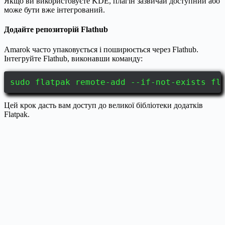
Якщо ви використовуєте KDE, плагін зазвичай доступний або
може бути вже інтегрований.
Додайте репозиторій Flathub
Amarok часто упаковується і поширюється через Flathub.
Інтегруйте Flathub, виконавши команду:
sudo flatpak remote-add --if-not-exists fl
Цей крок дасть вам доступ до великої бібліотеки додатків
Flatpak.