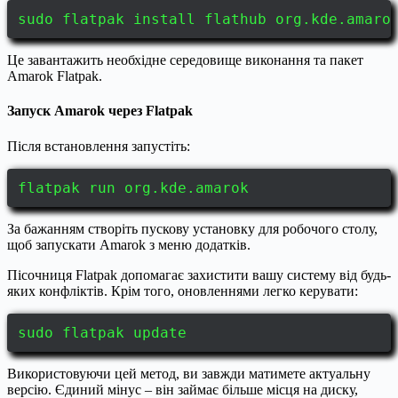
sudo flatpak install flathub org.kde.amaro
Це завантажить необхідне середовище виконання та пакет
Amarok Flatpak.
Запуск Amarok через Flatpak
Після встановлення запустіть:
flatpak run org.kde.amarok
За бажанням створіть пускову установку для робочого столу,
щоб запускати Amarok з меню додатків.
Пісочниця Flatpak допомагає захистити вашу систему від будь-
яких конфліктів. Крім того, оновленнями легко керувати:
sudo flatpak update
Використовуючи цей метод, ви завжди матимете актуальну
версію. Єдиний мінус – він займає більше місця на диску,