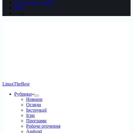
Статті користувачів
Вхід
LinuxTheBest
Рубрики
Новини
Огляди
Інструкції
Ігри
Програми
Робоче оточення
Android