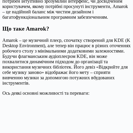
потрібен інтуїтивно зрозумілий інтерфейс, чи досвідченим
користувачем, якому потрібні просунуті інструменти, Amarok
– це надійний баланс між чистим дизайном і
багатофункціональним програмним забезпеченням.
Що таке Amarok?
Amarok – це музичний плеєр, спочатку створений для KDE (K
Desktop Environment), але тепер він працює в різних оточеннях
робочого столу з мінімальними додатковими залежностями.
Будучи флагманським аудіоплеєром KDE, він може
похвалитися динамічним підходом до організації та
використання музичних бібліотек. Його девіз «Відкрийте для
себе музику заново» відображає його мету – сприяти
вивченню музики за допомогою потужних вбудованих
інструментів.
Ось деякі основні можливості та переваги: