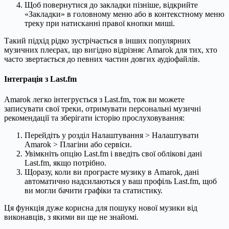
Щоб повернутися до закладки пізніше, відкрийте
«Закладки» в головному меню або в контекстному меню
треку при натисканні правої кнопки миші.
Такий підхід рідко зустрічається в інших популярних
музичних плеєрах, що вигідно відрізняє Amarok для тих, хто
часто звертається до певних частин довгих аудіофайлів.
Інтеграція з Last.fm
Amarok легко інтегрується з Last.fm, тож ви можете
записувати свої треки, отримувати персональні музичні
рекомендації та зберігати історію прослуховування:
Перейдіть у розділ Налаштування > Налаштувати
Amarok > Плагіни або сервіси.
Увімкніть опцію Last.fm і введіть свої облікові дані
Last.fm, якщо потрібно.
Щоразу, коли ви програєте музику в Amarok, дані
автоматично надсилаються у ваш профіль Last.fm, щоб
ви могли бачити графіки та статистику.
Ця функція дуже корисна для пошуку нової музики від
виконавців, з якими ви ще не знайомі.