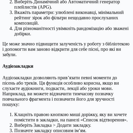
Виберіть Динамічний або Автоматичний генератор
плейлистів (APG).
Вкажіть параметри: улюблені виконавці, мінімальний
рейтинг зірок або фільтри нещодавно прослуханих
композицій.
Для різноманітності увімкніть рандомізацію або зважені
добірки.
Це може значно підвищити залученість у роботу з бібліотекою
і допомогти вам заново відкрити для себе пісні, про які ви
забули.
Аудіозакладки
Аудіозакладки дозволяють прив’язати певні моменти до
пісень або треків. Ця функція особливо корисна, якщо ви
слухаєте аудіокниги, подкасти, лекції або уроки мови.
Наприклад, ви можете відзначити тимчасову позначку
повчального фрагмента і позначити його для зручності
пошуку:
Клацніть правою кнопкою миші доріжку, яку ви хочете
помістити в закладки, на панелі «Список відтворення».
Виберіть Закладка > Додати закладку.
Позначте закладку описовим ім’ям.