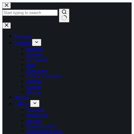
Перейти
до
вмісту
Немає
результатів
Головна
Рубрики
Новини
Обзори
Інструкції
Ігри
Програми
Робоче оточення
Android
Сервер
Железо
Форум
LTB.net
Про сайт
Наші друзі
Автори
Пожертвувати
Зворотній зв’язок