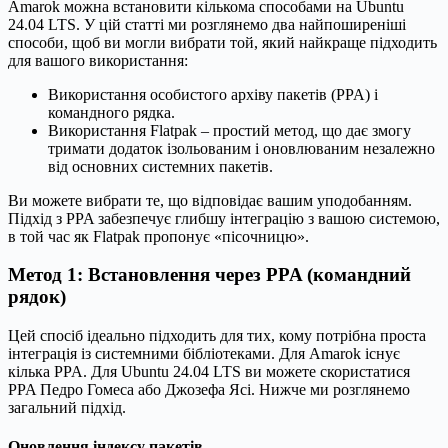
Amarok можна встановити кількома способами на Ubuntu
24.04 LTS. У цій статті ми розглянемо два найпоширеніші
способи, щоб ви могли вибрати той, який найкраще підходить
для вашого використання:
Використання особистого архіву пакетів (PPA) і
командного рядка.
Використання Flatpak – простий метод, що дає змогу
тримати додаток ізольованим і оновлюваним незалежно
від основних системних пакетів.
Ви можете вибрати те, що відповідає вашим уподобанням.
Підхід з PPA забезпечує глибшу інтеграцію з вашою системою,
в той час як Flatpak пропонує «пісочницю».
Метод 1: Встановлення через PPA (командний
рядок)
Цей спосіб ідеально підходить для тих, кому потрібна проста
інтеграція із системними бібліотеками. Для Amarok існує
кілька PPA. Для Ubuntu 24.04 LTS ви можете скористатися
PPA Педро Гомеса або Джозефа Ясі. Нижче ми розглянемо
загальний підхід.
Оновлення індексу пакетів