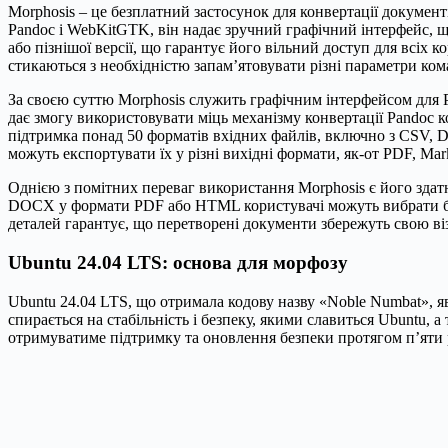
Morphosis – це безплатний застосунок для конвертації документ
Pandoc і WebKitGTK, він надає зручний графічний інтерфейс, щ
або пізнішої версії, що гарантує його вільний доступ для всіх
стикаються з необхідністю запам’ятовувати різні параметри ко
За своєю суттю Morphosis служить графічним інтерфейсом для P
дає змогу використовувати міць механізму конвертації Pandoc 
підтримка понад 50 форматів вхідних файлів, включно з CSV, 
можуть експортувати їх у різні вихідні формати, як-от PDF, Ma
Однією з помітних переваг використання Morphosis є його здатн
DOCX у формати PDF або HTML користувачі можуть вибрати бажан
деталей гарантує, що перетворені документи збережуть свою візу
Ubuntu 24.04 LTS: основа для морфозу
Ubuntu 24.04 LTS, що отримала кодову назву «Noble Numbat», яв
спирається на стабільність і безпеку, якими славиться Ubuntu,
отримуватиме підтримку та оновлення безпеки протягом п’яти р