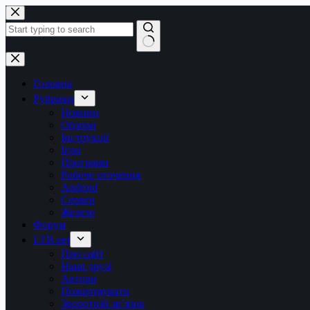
Перейти
до
вмісту
Немає
результатів
Головна
Рубрики
Новини
Обзори
Інструкції
Ігри
Програми
Робоче оточення
Android
Сервер
Железо
Форум
LTB.net
Про сайт
Наші друзі
Автори
Пожертвувати
Зворотній зв’язок