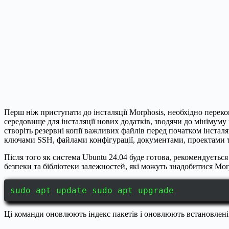
Перш ніж приступати до інсталяції Morphosis, необхідно перек
середовище для інсталяції нових додатків, зводячи до мінімум
створіть резервні копії важливих файлів перед початком інсталяц
ключами SSH, файлами конфігурації, документами, проектами 
Після того як система Ubuntu 24.04 буде готова, рекомендуєтьс
безпеки та бібліотеки залежностей, які можуть знадобитися Mo
sudo apt update sudo apt upgrade
Ці команди оновлюють індекс пакетів і оновлюють встановлені 