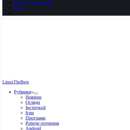
Статті користувачів
Вхід
LinuxTheBest
Рубрики
Новини
Огляди
Інструкції
Ігри
Програми
Робоче оточення
Android