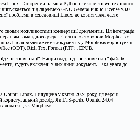
ем Linux. Створений на мові Python і використовує технології
випускається під ліцензією GNU General Public License v3.0
еної проблеми в середовищі Linux, де користувачі часто
о своїми можливостями конвертації документів. Ця інтеграція
е операціям командного рядка. Сильною стороною Morphosis є
ших. Після завантаження документів у Morphosis користувачі
fice (ODT), Rich Text Format (RTF) і EPUB.
ід час конвертації. Наприклад, під час конвертації файлів
енти, будуть включені у вихідний документ. Така увага до
 Ubuntu Linux. Випущена у квітні 2024 року, ця версія
й користувацький досвід. Як LTS-реліз, Ubuntu 24.04
 додатків, як Morphosis.