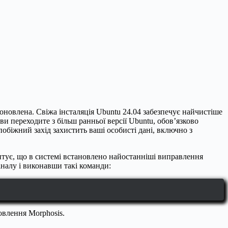
оновлена. Свіжа інсталяція Ubuntu 24.04 забезпечує найчистіше
и переходите з більш ранньої версії Ubuntu, обов’язково
апобіжний захід захистить ваші особисті дані, включно з
антує, що в системі встановлено найостанніші виправлення
іналу і виконавши такі команди:
овлення Morphosis.