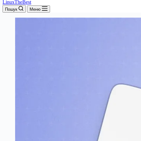
LinuxTheBest
Пошук
Меню