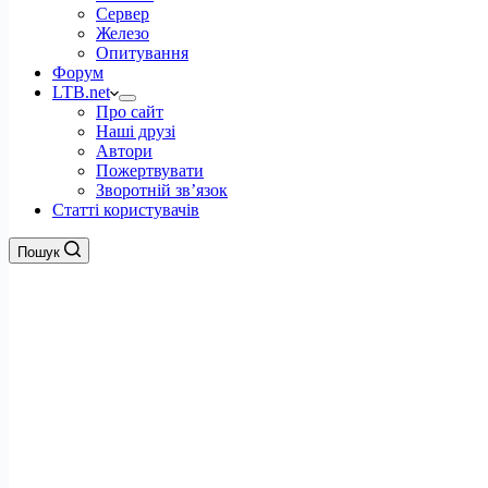
Сервер
Железо
Опитування
Форум
LTB.net
Про сайт
Наші друзі
Автори
Пожертвувати
Зворотній зв’язок
Статті користувачів
Пошук