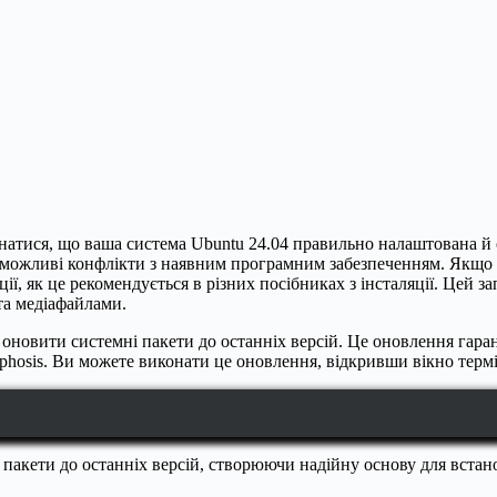
онатися, що ваша система Ubuntu 24.04 правильно налаштована й 
у можливі конфлікти з наявним програмним забезпеченням. Якщо в
ії, як це рекомендується в різних посібниках з інсталяції. Цей з
та медіафайлами.
я оновити системні пакети до останніх версій. Це оновлення гар
rphosis. Ви можете виконати це оновлення, відкривши вікно терм
пакети до останніх версій, створюючи надійну основу для встан