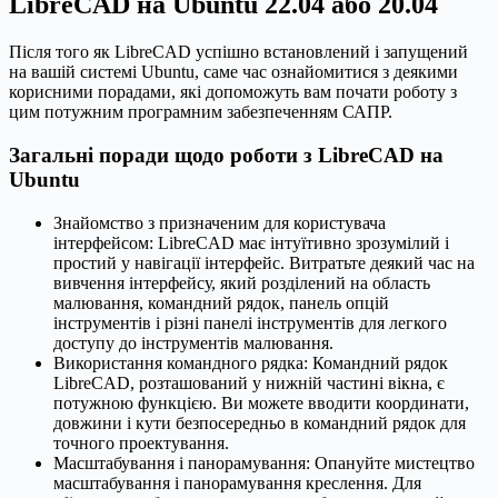
LibreCAD на Ubuntu 22.04 або 20.04
Після того як LibreCAD успішно встановлений і запущений
на вашій системі Ubuntu, саме час ознайомитися з деякими
корисними порадами, які допоможуть вам почати роботу з
цим потужним програмним забезпеченням САПР.
Загальні поради щодо роботи з LibreCAD на
Ubuntu
Знайомство з призначеним для користувача
інтерфейсом: LibreCAD має інтуїтивно зрозумілий і
простий у навігації інтерфейс. Витратьте деякий час на
вивчення інтерфейсу, який розділений на область
малювання, командний рядок, панель опцій
інструментів і різні панелі інструментів для легкого
доступу до інструментів малювання.
Використання командного рядка: Командний рядок
LibreCAD, розташований у нижній частині вікна, є
потужною функцією. Ви можете вводити координати,
довжини і кути безпосередньо в командний рядок для
точного проектування.
Масштабування і панорамування: Опануйте мистецтво
масштабування і панорамування креслення. Для