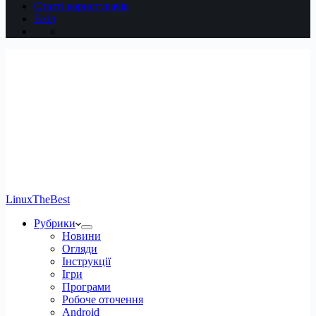
Статті користувачів
Вхід
LinuxTheBest
Рубрики
Новини
Огляди
Інструкції
Ігри
Програми
Робоче оточення
Android