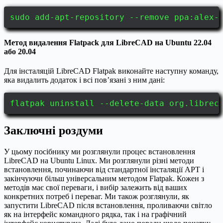
sudo add-apt-repository --remove ppa:alex-
Метод видалення Flatpack для LibreCAD на Ubuntu 22.04
або 20.04
Для інсталяцій LibreCAD Flatpak виконайте наступну команду,
яка видалить додаток і всі пов’язані з ним дані:
flatpak uninstall --delete-data org.librec
Заключні роздуми
У цьому посібнику ми розглянули процес встановлення
LibreCAD на Ubuntu Linux. Ми розглянули різні методи
встановлення, починаючи від стандартної інсталяції APT і
закінчуючи більш універсальним методом Flatpak. Кожен з
методів має свої переваги, і вибір залежить від ваших
конкретних потреб і переваг. Ми також розглянули, як
запустити LibreCAD після встановлення, проливаючи світло
як на інтерфейс командного рядка, так і на графічний