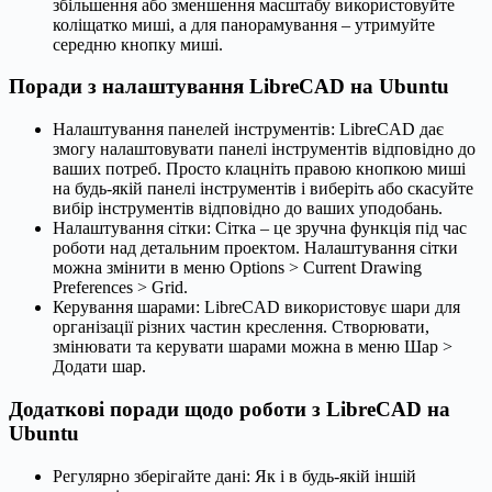
збільшення або зменшення масштабу використовуйте
коліщатко миші, а для панорамування – утримуйте
середню кнопку миші.
Поради з налаштування LibreCAD на Ubuntu
Налаштування панелей інструментів: LibreCAD дає
змогу налаштовувати панелі інструментів відповідно до
ваших потреб. Просто клацніть правою кнопкою миші
на будь-якій панелі інструментів і виберіть або скасуйте
вибір інструментів відповідно до ваших уподобань.
Налаштування сітки: Сітка – це зручна функція під час
роботи над детальним проектом. Налаштування сітки
можна змінити в меню Options > Current Drawing
Preferences > Grid.
Керування шарами: LibreCAD використовує шари для
організації різних частин креслення. Створювати,
змінювати та керувати шарами можна в меню Шар >
Додати шар.
Додаткові поради щодо роботи з LibreCAD на
Ubuntu
Регулярно зберігайте дані: Як і в будь-якій іншій