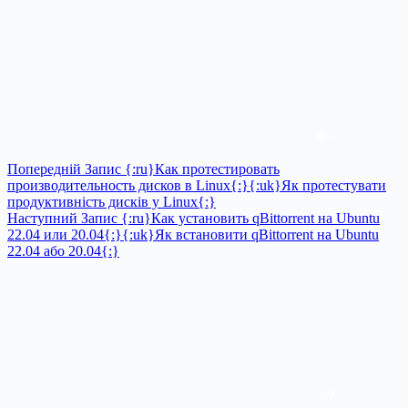
Попередній
Запис
{:ru}Как протестировать
производительность дисков в Linux{:}{:uk}Як протестувати
продуктивність дисків у Linux{:}
Наступний
Запис
{:ru}Как установить qBittorrent на Ubuntu
22.04 или 20.04{:}{:uk}Як встановити qBittorrent на Ubuntu
22.04 або 20.04{:}