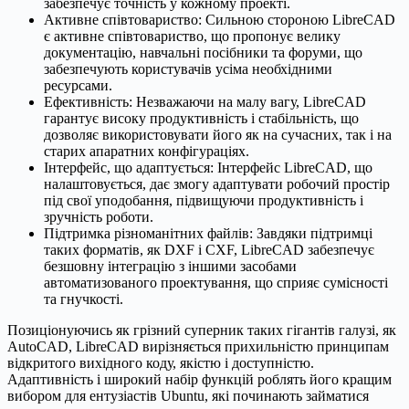
забезпечує точність у кожному проекті.
Активне співтовариство: Сильною стороною LibreCAD
є активне співтовариство, що пропонує велику
документацію, навчальні посібники та форуми, що
забезпечують користувачів усіма необхідними
ресурсами.
Ефективність: Незважаючи на малу вагу, LibreCAD
гарантує високу продуктивність і стабільність, що
дозволяє використовувати його як на сучасних, так і на
старих апаратних конфігураціях.
Інтерфейс, що адаптується: Інтерфейс LibreCAD, що
налаштовується, дає змогу адаптувати робочий простір
під свої уподобання, підвищуючи продуктивність і
зручність роботи.
Підтримка різноманітних файлів: Завдяки підтримці
таких форматів, як DXF і CXF, LibreCAD забезпечує
безшовну інтеграцію з іншими засобами
автоматизованого проектування, що сприяє сумісності
та гнучкості.
Позиціонуючись як грізний суперник таких гігантів галузі, як
AutoCAD, LibreCAD вирізняється прихильністю принципам
відкритого вихідного коду, якістю і доступністю.
Адаптивність і широкий набір функцій роблять його кращим
вибором для ентузіастів Ubuntu, які починають займатися