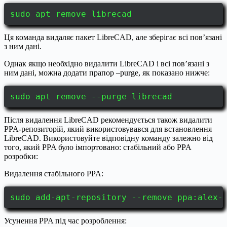
sudo apt remove librecad
Ця команда видаляє пакет LibreCAD, але зберігає всі пов’язані
з ним дані.
Однак якщо необхідно видалити LibreCAD і всі пов’язані з
ним дані, можна додати прапор –purge, як показано нижче:
sudo apt remove --purge librecad
Після видалення LibreCAD рекомендується також видалити
PPA-репозиторій, який використовувався для встановлення
LibreCAD. Використовуйте відповідну команду залежно від
того, який PPA було імпортовано: стабільний або PPA
розробки:
Видалення стабільного PPA:
sudo add-apt-repository --remove ppa:alex-
Усунення PPA під час розроблення: