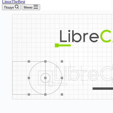
LinuxTheBest
Пошук
Меню