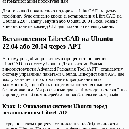
автоматизованим проектуванням.
Для того щоб почати свою подорож із LibreCAD, у цьому
посібнику буде описано кроки зі встановлення LibreCAD на
Ubuntu 22.04 Jammy Jellyfish або Ubuntu 20.04 Focal Fossa з
використанням команд CLI для плавного налаштування.
Встановлення LibreCAD на Ubuntu
22.04 або 20.04 через APT
У цьому розділі ми розглянемо процес встановлення
LibreCAD на систему Ubuntu. Для цього ми будемо
використовувати Advanced Packaging Tool (APT), стандартну
систему управління пакетами Ubuntu. Використання APT дає
змогу забезпечити автоматичне опрацювання всіх
залежностей, що робить процес встановлення плавним і
безпомилковим. Ми розглянемо два різні методи інсталяції, що
відповідають різним потребам і вподобанням користувачів.
Крок 1: Оновлення системи Ubuntu перед
встановленням LibreCAD
Перед початком процесу встановлення необхідно оновити
систему Ubuntu. Це дасть змогу забезпечити актуальність усіх