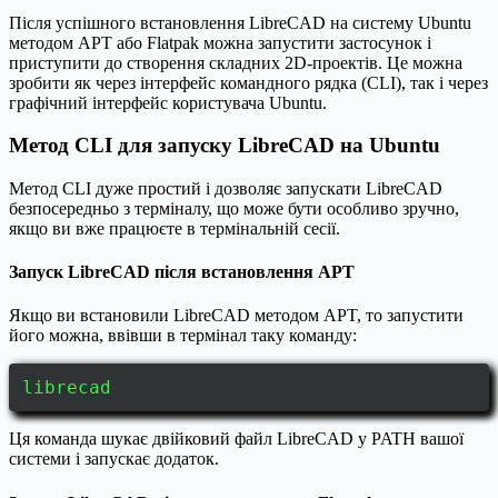
Після успішного встановлення LibreCAD на систему Ubuntu
методом APT або Flatpak можна запустити застосунок і
приступити до створення складних 2D-проектів. Це можна
зробити як через інтерфейс командного рядка (CLI), так і через
графічний інтерфейс користувача Ubuntu.
Метод CLI для запуску LibreCAD на Ubuntu
Метод CLI дуже простий і дозволяє запускати LibreCAD
безпосередньо з терміналу, що може бути особливо зручно,
якщо ви вже працюєте в термінальній сесії.
Запуск LibreCAD після встановлення APT
Якщо ви встановили LibreCAD методом APT, то запустити
його можна, ввівши в термінал таку команду:
librecad
Ця команда шукає двійковий файл LibreCAD у PATH вашої
системи і запускає додаток.