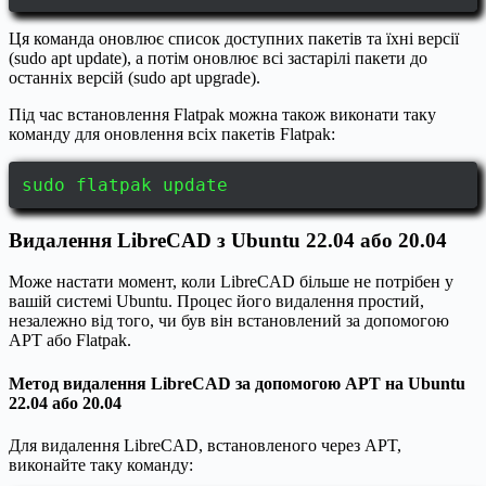
Ця команда оновлює список доступних пакетів та їхні версії
(sudo apt update), а потім оновлює всі застарілі пакети до
останніх версій (sudo apt upgrade).
Під час встановлення Flatpak можна також виконати таку
команду для оновлення всіх пакетів Flatpak:
sudo flatpak update
Видалення LibreCAD з Ubuntu 22.04 або 20.04
Може настати момент, коли LibreCAD більше не потрібен у
вашій системі Ubuntu. Процес його видалення простий,
незалежно від того, чи був він встановлений за допомогою
APT або Flatpak.
Метод видалення LibreCAD за допомогою APT на Ubuntu
22.04 або 20.04
Для видалення LibreCAD, встановленого через APT,
виконайте таку команду: