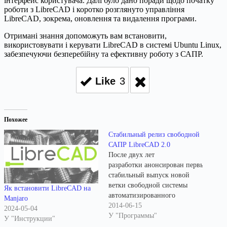
інтерфейс користувача. Далі було дано поради щодо початку
роботи з LibreCAD і коротко розглянуто управління
LibreCAD, зокрема, оновлення та видалення програми.
Отримані знання допоможуть вам встановити,
використовувати і керувати LibreCAD в системі Ubuntu Linux,
забезпечуючи безперебійну та ефективну роботу з САПР.
Like
3
Похожее
Стабильный релиз свободной
САПР LibreCAD 2.0
После двух лет
разработки анонсирован первый
стабильный выпуск новой
ветки свободной системы
Як встановити LibreCAD на
автоматизированного
Manjaro
проектирования LibreCAD
2014-06-15
2024-05-04
2.0, примечательной
У "Программы"
У "Инструкции"
задействованием собственной