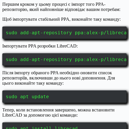
Першим кроком у цьому процесі є імпорт того PPA-
репозиторію, який найповніше відповідає вашим потребам:
Щоб імпортувати стабільний PPA, виконайте таку команду:
sudo add-apt-repository ppa:alex-p/libreca
Імпортувати PPA розробки LibreCAD:
sudo add-apt-repository ppa:alex-p/libreca
Після імпорту обраного PPA необхідно оновити список
репозиторіїв, включивши до нього нові доповнення. Для
цього виконайте таку команду:
sudo apt update
Тепер, коли встановлення завершено, можна встановити
LibreCAD за допомогою цієї команди:
sudo apt install librecad