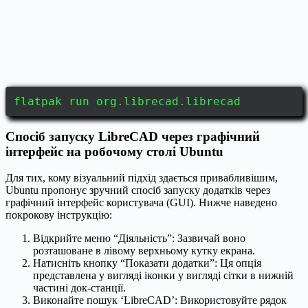
flatpak run org.librecad.librecad
Спосіб запуску LibreCAD через графічний
інтерфейс на робочому столі Ubuntu
Для тих, кому візуальний підхід здається привабливішим,
Ubuntu пропонує зручний спосіб запуску додатків через
графічний інтерфейс користувача (GUI). Нижче наведено
покрокову інструкцію:
Відкрийте меню “Діяльність”: Зазвичай воно
розташоване в лівому верхньому кутку екрана.
Натисніть кнопку “Показати додатки”: Ця опція
представлена у вигляді іконки у вигляді сітки в нижній
частині док-станції.
Виконайте пошук ‘LibreCAD’: Використовуйте рядок