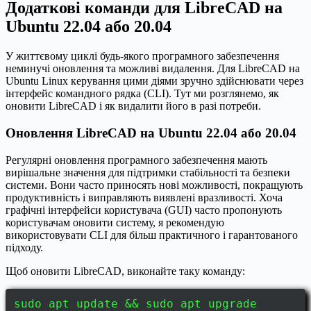
Додаткові команди для LibreCAD на
Ubuntu 22.04 або 20.04
У життєвому циклі будь-якого програмного забезпечення
неминучі оновлення та можливі видалення. Для LibreCAD на
Ubuntu Linux керування цими діями зручно здійснювати через
інтерфейс командного рядка (CLI). Тут ми розглянемо, як
оновити LibreCAD і як видалити його в разі потреби.
Оновлення LibreCAD на Ubuntu 22.04 або 20.04
Регулярні оновлення програмного забезпечення мають
вирішальне значення для підтримки стабільності та безпеки
системи. Вони часто приносять нові можливості, покращують
продуктивність і виправляють виявлені вразливості. Хоча
графічні інтерфейси користувача (GUI) часто пропонують
користувачам оновити систему, я рекомендую
використовувати CLI для більш практичного і гарантованого
підходу.
Щоб оновити LibreCAD, виконайте таку команду:
sudo apt update && sudo apt upgrade