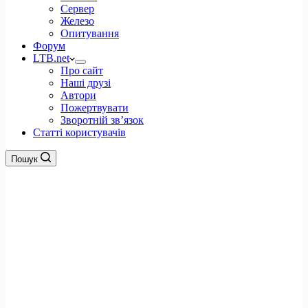
Сервер
Железо
Опитування
Форум
LTB.net
Про сайт
Наші друзі
Автори
Пожертвувати
Зворотній зв’язок
Статті користувачів
Пошук