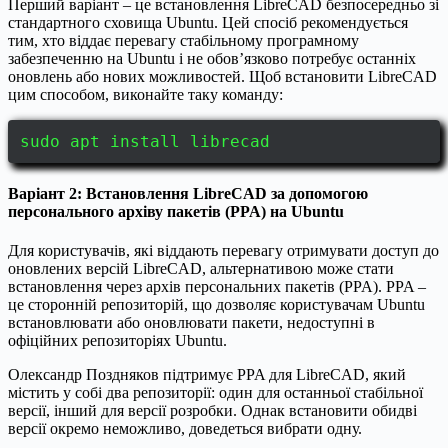
Перший варіант – це встановлення LibreCAD безпосередньо зі
стандартного сховища Ubuntu. Цей спосіб рекомендується
тим, хто віддає перевагу стабільному програмному
забезпеченню на Ubuntu і не обов’язково потребує останніх
оновлень або нових можливостей. Щоб встановити LibreCAD
цим способом, виконайте таку команду:
sudo apt install librecad
Варіант 2: Встановлення LibreCAD за допомогою
персонального архіву пакетів (PPA) на Ubuntu
Для користувачів, які віддають перевагу отримувати доступ до
оновлених версій LibreCAD, альтернативою може стати
встановлення через архів персональних пакетів (PPA). PPA –
це сторонній репозиторій, що дозволяє користувачам Ubuntu
встановлювати або оновлювати пакети, недоступні в
офіційних репозиторіях Ubuntu.
Олександр Поздняков підтримує PPA для LibreCAD, який
містить у собі два репозиторії: один для останньої стабільної
версії, інший для версії розробки. Однак встановити обидві
версії окремо неможливо, доведеться вибрати одну.