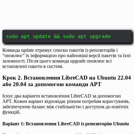
sudo apt update && sudo apt upgrade
Команда update отримує списки пакетів із репозиторіїв і
“оновлює” їх інформацією про найновіші версії пакетів та їхні
залежності. Після цього команда upgrade оновлює всі
встановлені пакети в системі.
Крок 2. Встановлення LibreCAD на Ubuntu 22.04
або 20.04 за допомогою команди APT
Існує два варіанти встановлення LibreCAD за допомогою
APT. Кожен варіант відповідає різним потребам користувачів,
забезпечуючи баланс між стабільністю і доступом до новітніх
функцій.
Варіант 1: Встановлення LibreCAD із репозиторію Ubuntu