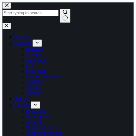
Перейти
до
вмісту
Немає
результатів
Головна
Рубрики
Новини
Обзори
Інструкції
Ігри
Програми
Робоче оточення
Android
Сервер
Железо
Форум
LTB.net
Про сайт
Наші друзі
Автори
Пожертвувати
Зворотній зв’язок