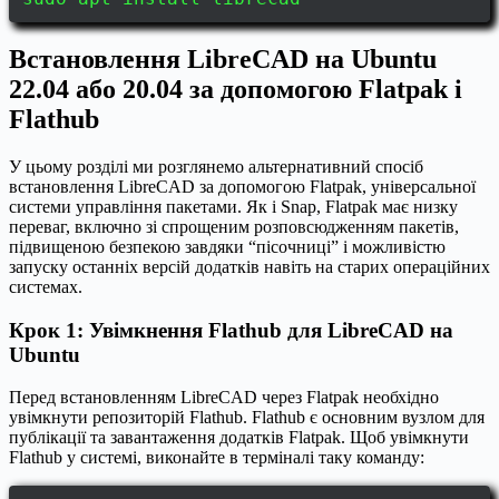
Встановлення LibreCAD на Ubuntu
22.04 або 20.04 за допомогою Flatpak і
Flathub
У цьому розділі ми розглянемо альтернативний спосіб
встановлення LibreCAD за допомогою Flatpak, універсальної
системи управління пакетами. Як і Snap, Flatpak має низку
переваг, включно зі спрощеним розповсюдженням пакетів,
підвищеною безпекою завдяки “пісочниці” і можливістю
запуску останніх версій додатків навіть на старих операційних
системах.
Крок 1: Увімкнення Flathub для LibreCAD на
Ubuntu
Перед встановленням LibreCAD через Flatpak необхідно
увімкнути репозиторій Flathub. Flathub є основним вузлом для
публікації та завантаження додатків Flatpak. Щоб увімкнути
Flathub у системі, виконайте в терміналі таку команду: