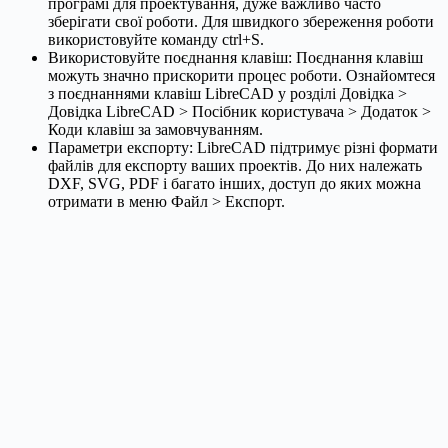
програмі для проектування, дуже важливо часто
зберігати свої роботи. Для швидкого збереження роботи
використовуйте команду ctrl+S.
Використовуйте поєднання клавіш: Поєднання клавіш
можуть значно прискорити процес роботи. Ознайомтеся
з поєднаннями клавіш LibreCAD у розділі Довідка >
Довідка LibreCAD > Посібник користувача > Додаток >
Коди клавіш за замовчуванням.
Параметри експорту: LibreCAD підтримує різні формати
файлів для експорту ваших проектів. До них належать
DXF, SVG, PDF і багато інших, доступ до яких можна
отримати в меню Файл > Експорт.