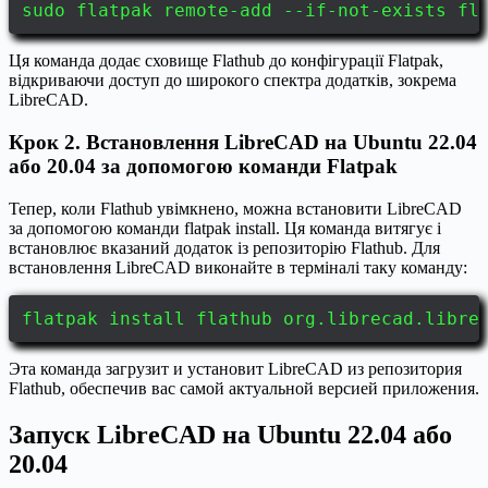
sudo flatpak remote-add --if-not-exists fl
Ця команда додає сховище Flathub до конфігурації Flatpak,
відкриваючи доступ до широкого спектра додатків, зокрема
LibreCAD.
Крок 2. Встановлення LibreCAD на Ubuntu 22.04
або 20.04 за допомогою команди Flatpak
Тепер, коли Flathub увімкнено, можна встановити LibreCAD
за допомогою команди flatpak install. Ця команда витягує і
встановлює вказаний додаток із репозиторію Flathub. Для
встановлення LibreCAD виконайте в терміналі таку команду:
flatpak install flathub org.librecad.libre
Эта команда загрузит и установит LibreCAD из репозитория
Flathub, обеспечив вас самой актуальной версией приложения.
Запуск LibreCAD на Ubuntu 22.04 або
20.04