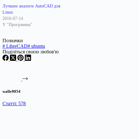
библиотеки для обеспечения
Лучшие аналоги AutoCAD для
поддержки формата DWG.
Linux
Система нацелена на
2016-07-14
выполнение задач 2D-
У "Программы"
проектирования, таких как
подготовка инженерных и
Позначки
строительных чертежей, схем
#
LibreCAD
#
ubuntu
и планов. Код
Поділіться своєю любов'ю
проекта распространяется под
лицензией GPLv2. Бинарные
сборки подготовлены
для Ubuntu, Fedora,
openSUSE, RHEL,
Mandriva, Windows и OS X.…
walle9054
Статті: 578