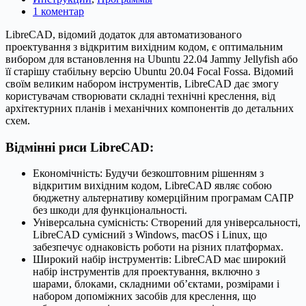
1 коментар
LibreCAD, відомий додаток для автоматизованого
проектування з відкритим вихідним кодом, є оптимальним
вибором для встановлення на Ubuntu 22.04 Jammy Jellyfish або
її старішу стабільну версію Ubuntu 20.04 Focal Fossa. Відомий
своїм великим набором інструментів, LibreCAD дає змогу
користувачам створювати складні технічні креслення, від
архітектурних планів і механічних компонентів до детальних
схем.
Відмінні риси LibreCAD:
Економічність: Будучи безкоштовним рішенням з
відкритим вихідним кодом, LibreCAD являє собою
бюджетну альтернативу комерційним програмам САПР
без шкоди для функціональності.
Універсальна сумісність: Створений для універсальності,
LibreCAD сумісний з Windows, macOS і Linux, що
забезпечує однаковість роботи на різних платформах.
Широкий набір інструментів: LibreCAD має широкий
набір інструментів для проектування, включно з
шарами, блоками, складними об’єктами, розмірами і
набором допоміжних засобів для креслення, що