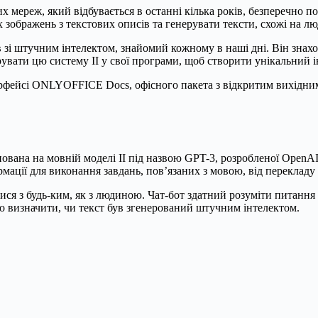
х мереж, який відбувається в останні кілька років, безперечно 
зображень з текстових описів та генерувати тексти, схожі на лю
зі штучним інтелектом, знайомий кожному в наші дні. Він знаход
вати цю систему ІІ у свої програми, щоб створити унікальний і
нтерфейсі ONLYOFFICE Docs, офісного пакета з відкритим вихідни
нована на мовній моделі ІІ під назвою GPT-3, розробленої OpenA
рмації для виконання завдань, пов’язаних з мовою, від перекладу д
ся з будь-ким, як з людиною. Чат-бот здатний розуміти питання
жко визначити, чи текст був згенерований штучним інтелектом.