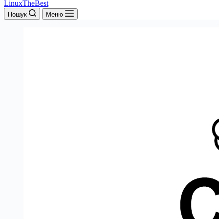
LinuxTheBest
Пошук
Меню