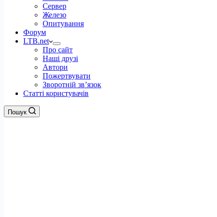
Сервер
Железо
Опитування
Форум
LTB.net
Про сайт
Наші друзі
Автори
Пожертвувати
Зворотній зв’язок
Статті користувачів
Пошук