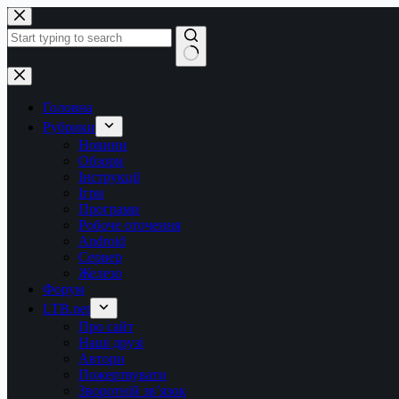
Перейти
до
вмісту
Немає
результатів
Головна
Рубрики
Новини
Обзори
Інструкції
Ігри
Програми
Робоче оточення
Android
Сервер
Железо
Форум
LTB.net
Про сайт
Наші друзі
Автори
Пожертвувати
Зворотній зв’язок