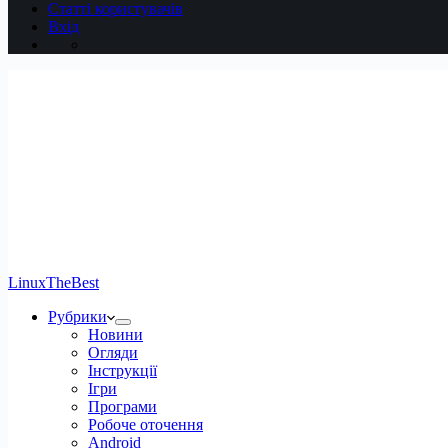
Статті користувачів
Вхід
LinuxTheBest
Рубрики
Новини
Огляди
Інструкції
Ігри
Програми
Робоче оточення
Android