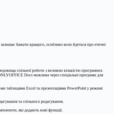
і залишає бажати кращого, особливо коли йдеться про етичні
ередовища спільної роботи з великою кількістю програмних
ія з ONLYOFFICE Docs можлива через спеціальні програми для
и таблицями Excel та презентаціями PowerPoint у режимі
дагування та спільного редагування.
поненти, які додають нові функції.