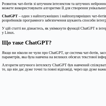
Розвиток чат-ботів зі штучним інтелектом та штучних нейронни
можете використовувати алгоритми ІІ для створення унікальних 
ChatGPT
– один з найпотужніших і найпопулярніших чат-ботів 
розробників програмного забезпечення шукають способи інтегру
У цій статті ви дізнаєтесь, як увімкнути функції ChatGPT в і
у Linux.
Що таке ChatGPT?
Якщо ви ніколи не чули про ChatGPT, це система чат-ботів, зас
параметрів, яка була навчена на великих обсягах текстової інфо
Алгоритм штучного інтелекту ChatGPT був навчений спілкувати
те, що він дає дуже точні та повні відповіді, через що дуже ва