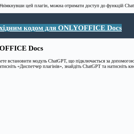
вімкнувши цей плагін, можна отримати доступ до функцій ChatGP
вихідним кодом для ONLYOFFICE Docs
YOFFICE Docs
е встановити модуль ChatGPT, що підключається за допомогою 
атисніть «Диспетчер плагінів», знайдіть ChatGPT та натисніть к