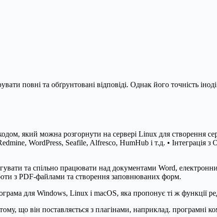
вати повні та обґрунтовані відповіді. Однак його точність інод
кодом, який можна розгорнути на сервері Linux для створення с
Redmine, WordPress, Seafile, Alfresco, HumHub і т.д. • Інтеграц
увати та спільно працювати над документами Word, електронним
оботи з PDF-файлами та створення заповнюваних форм.
грама для Windows, Linux і macOS, яка пропонує ті ж функції ре
у, що він поставляється з плагінами, наприклад. програмні ком