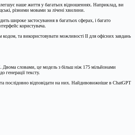
полегшує наше життя у багатьох відношеннях. Наприклад, ви
дські, різними мовами за лічені хвилини.
ить широке застосування в багатьох сферах, і багато
нтерфейс користувача.
м кодом, та використовувати можливості ІІ для офісних завдань
I. Двома словами, це модель з більш ніж 175 мільйонами
о генерації тексту.
 та послідовно відповідати на них. Найдивовижніше в ChatGPT