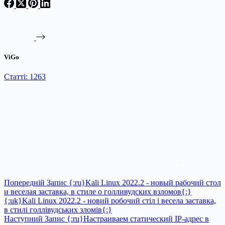
ViGo
Статті: 1263
Попередній
Запис
{:ru}Kali Linux 2022.2 - новый рабочий стол
и веселая заставка, в стиле о голливудских взломов{:}
{:uk}Kali Linux 2022.2 - новий робочий стіл і весела заставка,
в стилі голлівудських зломів{:}
Наступний
Запис
{:ru}Настраиваем статический IP-адрес в