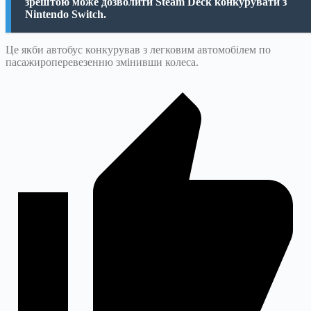
зрештою може дозволити Steam Deck конкурувати з
Nintendo Switch.
Це якби автобус конкурував з легковим автомобілем по
пасажироперевезенню змінивши колеса.