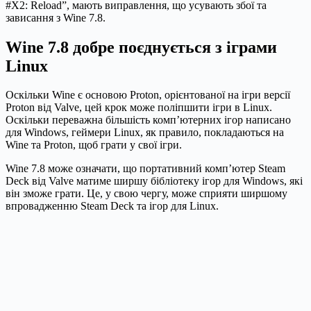
#X2: Reload”, мають виправлення, що усувають збої та
зависання з Wine 7.8.
Wine 7.8 добре поєднується з іграми
Linux
Оскільки Wine є основою Proton, орієнтованої на ігри версії
Proton від Valve, цей крок може поліпшити ігри в Linux.
Оскільки переважна більшість комп’ютерних ігор написано
для Windows, геймери Linux, як правило, покладаються на
Wine та Proton, щоб грати у свої ігри.
Wine 7.8 може означати, що портативний комп’ютер Steam
Deck від Valve матиме ширшу бібліотеку ігор для Windows, які
він зможе грати. Це, у свою чергу, може сприяти ширшому
впровадженню Steam Deck та ігор для Linux.