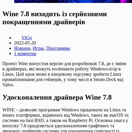
Wine 7.8 виходить із серйозними
покращеннями драйверів
ViGo
2022-05-20
Новини
,
Игры
,
Программы
1 коментар
Проект Wine випустив версію для розробників 7.8, де є зміни
в драйверах, які можуть поліпшити роботу Windows-ігор в
Linux. Цей крок може в кінцевому підсумку зробити Linux
привабливішим для геймерів, у тому числі в Steam Deck від
Valve.
Удосконалення драйвера Wine 7.8
WINE – дозволяє програмам Windows працювати на Linux та
інших платформах, відмінних від Windows, таких як macOS та
системи на базі BSD, а також на Raspberry Pi. Основна увага у
випуску 7.8 приділяється удосконаленням графічних та
звукових драйверів системи для покращення сумісності із