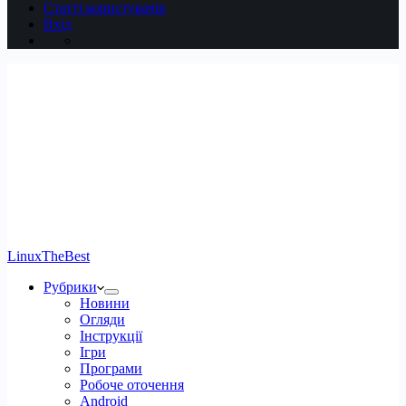
Статті користувачів
Вхід
LinuxTheBest
Рубрики
Новини
Огляди
Інструкції
Ігри
Програми
Робоче оточення
Android