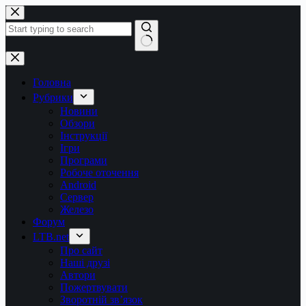
Перейти
до
вмісту
Немає
результатів
Головна
Рубрики
Новини
Обзори
Інструкції
Ігри
Програми
Робоче оточення
Android
Сервер
Железо
Форум
LTB.net
Про сайт
Наші друзі
Автори
Пожертвувати
Зворотній зв’язок