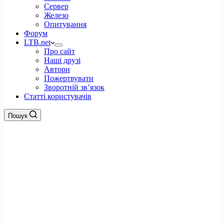
Сервер
Железо
Опитування
Форум
LTB.net
Про сайт
Наші друзі
Автори
Пожертвувати
Зворотній зв’язок
Статті користувачів
Пошук