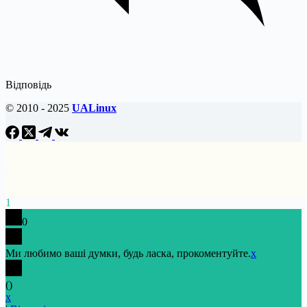
Відповідь
© 2010 - 2025
UALinux
1
0
Ми любимо ваші думки, будь ласка, прокоментуйте.
x
(
)
x