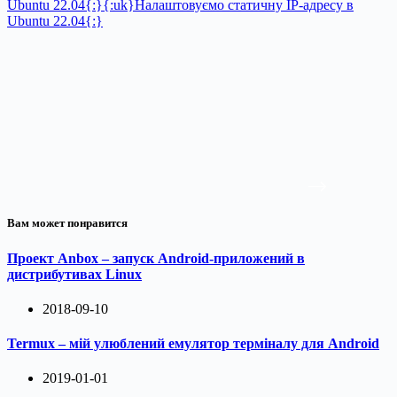
Ubuntu 22.04{:}{:uk}Налаштовуємо статичну IP-адресу в
Ubuntu 22.04{:}
Вам может понравится
Проект Anbox – запуск Android-приложений в
дистрибутивах Linux
2018-09-10
Termux – мій улюблений емулятор терміналу для Android
2019-01-01