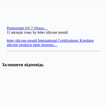
Peppermint OS 7 Обзор…
11 місяців тому by letter silicone mould
letter silicone mould International Certifications: Kinshing
silicone products meet rigorous…
Залишити відповідь