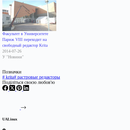
Факультет в Университете
Париж VIII переходит на
свободный редактор Krita
2014-07-26
У "Новини"
Позначки
#
krita
#
растровые редакторы
Поділіться своєю любов'ю
UALinux