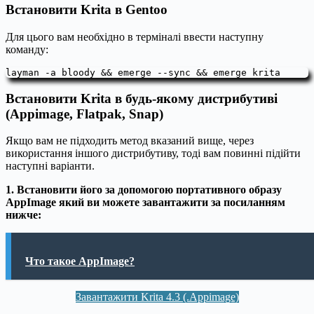
Встановити Krita в Gentoo
Для цього вам необхідно в терміналі ввести наступну
команду:
layman -a bloody && emerge --sync && emerge krita
Встановити Krita в будь-якому дистрибутиві
(Appimage, Flatpak, Snap)
Якщо вам не підходить метод вказаний вище, через
використання іншого дистрибутиву, тоді вам повинні підійти
наступні варіанти.
1. Встановити його за допомогою портативного образу
AppImage який ви можете завантажити за посиланням
нижче:
Что такое AppImage?
Завантажити Krita 4.3 (.Appimage)