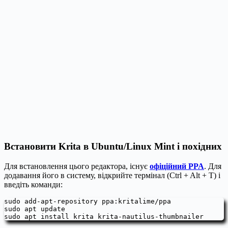
Встановити Krita в Ubuntu/Linux Mint і похідних
Для встановлення цього редактора, існує
офіційний PPA
. Для
додавання його в систему, відкрийте термінал (Ctrl + Alt + T) і
введіть команди:
sudo add-apt-repository ppa:kritalime/ppa

sudo apt update 

sudo apt install krita krita-nautilus-thumbnailer