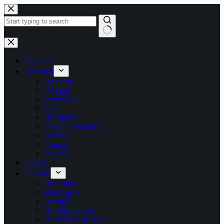
Перейти
до
вмісту
Немає
результатів
Головна
Рубрики
Новини
Обзори
Інструкції
Ігри
Програми
Робоче оточення
Android
Сервер
Железо
Форум
LTB.net
Про сайт
Наші друзі
Автори
Пожертвувати
Зворотній зв’язок