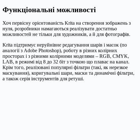
Функціональні можливості
Хоч первісну орієнтованість Krita на створення зображень з
нуля, розробники намагаються реалізувати достатньо
можливостей не тільки для художників, а й для фотографів.
Krita підтримує неруйнівне редагування шарів і масок (по
аналогії з Adobe Photoshop), роботу в різних колірних
просторах і з різними колірними моделями – RGB, CMYK,
LAB, в режимі від 8 до 32 біт з точкою що плаває на канал.
Крім того, реалізовані популярні фільтри (такі, як нерезкое
маскування), коригувальні шари, маски та динамічні фільтри,
а також серія інструментів для ретуші.