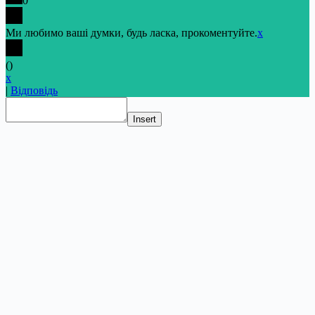
0
Ми любимо ваші думки, будь ласка, прокоментуйте.
x
(
)
x
|
Відповідь
Insert