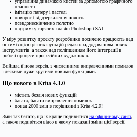
управління динамікою кистей за допомогою графічного
планшета
імітацію паперу і пастелі
поворот і віддзеркалення полотна
псевдонескінченно полотно
підтримку гарячих клавіш Photoshop і SAI
У міру розвитку проєкту розробники посилено працюють над
оптимізацією різних функцій редактора, додаванням нових
інструментів, а також над поліпшенням його інтеграції в
робочі процеси професійних художників.
Вийшла її нова версія, з численними виправленнями помилок
і деякими дуже крутими новими функціями.
Що нового в Krita 4.3.0
містить безліч нових функцій
багато, багато виправлення помилок
понад 2000 змін в порівнянні з Krita 4.2.9!
Змін так багато, що їх краще подивитися
на офіційному сайті
,
а також подивіться відео в якому показані зміни цієї версії.