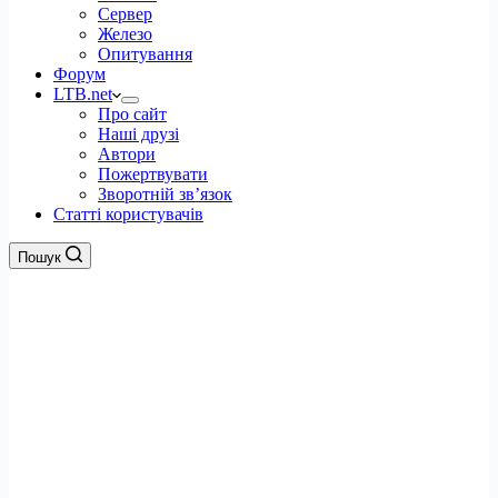
Сервер
Железо
Опитування
Форум
LTB.net
Про сайт
Наші друзі
Автори
Пожертвувати
Зворотній зв’язок
Статті користувачів
Пошук