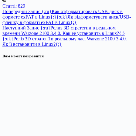
Статті: 829
Попередній
Запис
{:ru}Как отформатировать USB-диск в
формате exFAT в Linux{:}{:uk}Як відформатувати диск/USB-
флешку в форматі exFAT в Linux{:}
Наступний
Запис
{:ru}Релиз 3D стратегии в реальном
времени Warzone 2100 3.4.0. Как ее установить в Linux?{:}
{:uk}Реліз 3D стратегії в реальному часі Warzone 2100 3.4.0.
Як її встановити в Linux?{:}
Вам может понравится