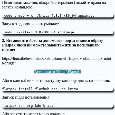
Після завантаження, відкрийте термінал і додайте права на
запуск командою:
 sudo chmod + x ./krita-4.3.0-x86_64.appimage
Запуск за допомогою терміналу:
 sudo ./krita-4.3.0-x86_64.appimage
2. Встановити його за допомогою портативного образу
Flatpak який ви можете завантажити за посиланням
нижче:
https://linuxthebest.net/uk/kak-ustanovit-flatpak-v-ubuntulinux-mint-
i-drugie/
Встановити Krita (.Flatpak)
Або в консолі виконати наступну команду для встановлення:
flatpak install flathub org.kde.krita
Запуск після встановлення:
flatpak run org.kde.krita
Або запустити через меню додатків.