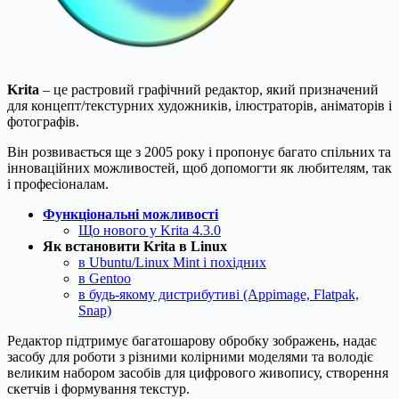
Krita
– це растровий графічний редактор, який призначений
для концепт/текстурних художників, ілюстраторів, аніматорів і
фотографів.
Він розвивається ще з 2005 року і пропонує багато спільних та
інноваційних можливостей, щоб допомогти як любителям, так
і професіоналам.
Функціональні можливості
Що нового у Krita 4.3.0
Як встановити Krita в Linux
в Ubuntu/Linux Mint і похідних
в Gentoo
в будь-якому дистрибутиві (Appimage, Flatpak,
Snap)
Редактор підтримує багатошарову обробку зображень, надає
засобу для роботи з різними колірними моделями та володіє
великим набором засобів для цифрового живопису, створення
скетчів і формування текстур.