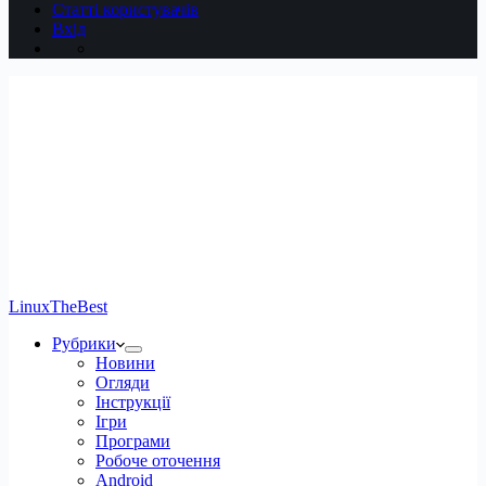
Статті користувачів
Вхід
LinuxTheBest
Рубрики
Новини
Огляди
Інструкції
Ігри
Програми
Робоче оточення
Android