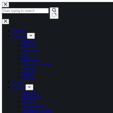
Перейти
до
вмісту
Немає
результатів
Головна
Рубрики
Новини
Обзори
Інструкції
Ігри
Програми
Робоче оточення
Android
Сервер
Железо
Форум
LTB.net
Про сайт
Наші друзі
Автори
Пожертвувати
Зворотній зв’язок