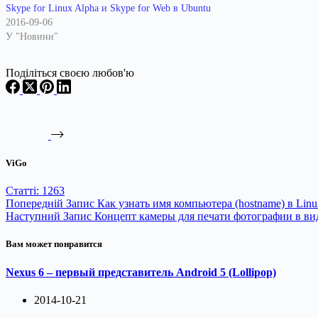
Skype for Linux Alpha и Skype for Web в Ubuntu
2016-09-06
У "Новини"
Поділіться своєю любов'ю
ViGo
Статті: 1263
Попередній
Запис
Как узнать имя компьютера (hostname) в Linu
Наступний
Запис
Концепт камеры для печати фотографии в ви
Вам может понравится
Nexus 6 – первый представитель Android 5 (Lollipop)
2014-10-21