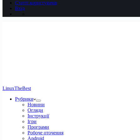
Статті користувачів
Вхід
LinuxTheBest
Рубрики
Новини
Огляди
Інструкції
Ігри
Програми
Робоче оточення
Android