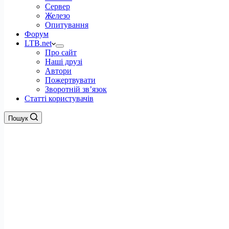
Сервер
Железо
Опитування
Форум
LTB.net
Про сайт
Наші друзі
Автори
Пожертвувати
Зворотній зв’язок
Статті користувачів
Пошук