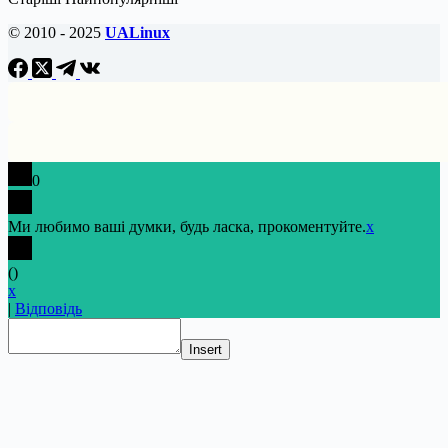
© 2010 - 2025
UALinux
0
Ми любимо ваші думки, будь ласка, прокоментуйте.
x
(
)
x
|
Відповідь
Insert