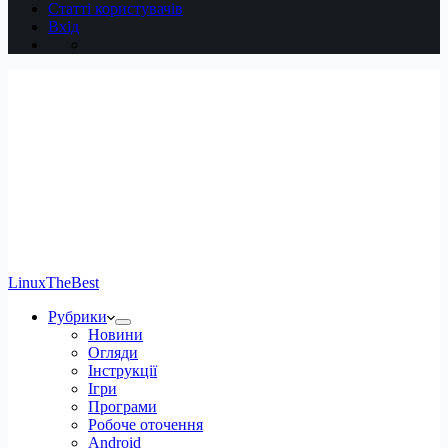
Статті користувачів
Вхід
LinuxTheBest
Рубрики
Новини
Огляди
Інструкції
Ігри
Програми
Робоче оточення
Android