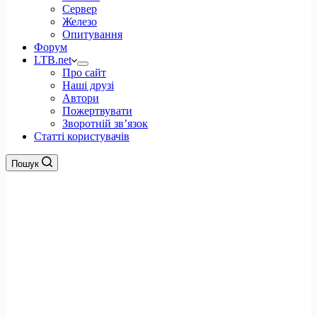
Сервер
Железо
Опитування
Форум
LTB.net
Про сайт
Наші друзі
Автори
Пожертвувати
Зворотній зв’язок
Статті користувачів
Пошук