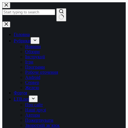
Перейти
до
вмісту
Немає
результатів
Головна
Рубрики
Новини
Обзори
Інструкції
Ігри
Програми
Робоче оточення
Android
Сервер
Железо
Форум
LTB.net
Про сайт
Наші друзі
Автори
Пожертвувати
Зворотній зв’язок