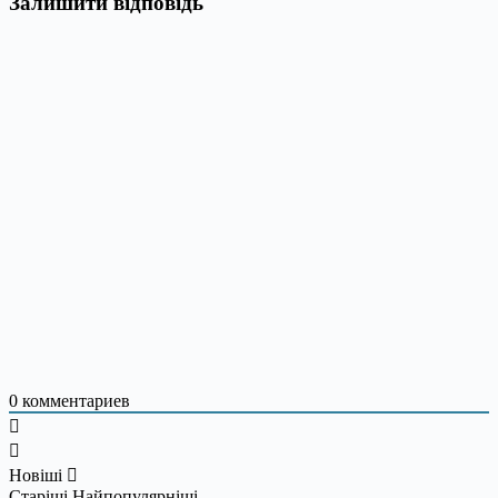
Залишити відповідь
0
комментариев
Новіші
Старіші
Найпопулярніші