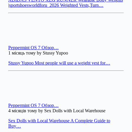
|sportshoesworldforu_2026 Weighted Vests,Turn…
Peppermint OS 7 Обзор…
1 місяць тому by Stussy Yupoo
Stussy Yupoo Most people will use a weight vest for…
Peppermint OS 7 Обзор…
4 місяців тому by Sex Dolls with Local Warehouse
Sex Dolls with Local Warehouse A Complete Guide to
Buy…