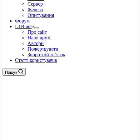
Сервер
Железо
Опитування
Форум
LTB.net
Про сайт
Наші друзі
Автори
Пожертвувати
Зворотній зв’язок
Статті користувачів
Пошук