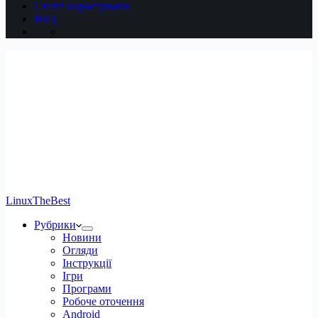
Статті користувачів
Вхід
LinuxTheBest
Рубрики
Новини
Огляди
Інструкції
Ігри
Програми
Робоче оточення
Android