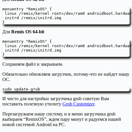
menuentry "RemixOS" {

 linux /remix/kernel root=/dev/ram0 androidboot.hardwar
 initrd /remix/initrd.img

}
Для
Remix OS 64-bit
menuentry "RemixOS" {

 linux /remix/kernel root=/dev/ram0 androidboot.hardwar
 initrd /remix/initrd.img

}
Сохраняем файл и закрываем.
Обязательно обновляем загрузчик, потому-что не найдет нашу
ОС.
sudo update-grub
И чисто для настройки загрузчика grub советую Вам
поставить полезную утилиту
Grub Customizer
.
Перезагружаем нашу систему, и в меню загрузчика grub
выбираем “RemixOS”, ждем пару минут и радуемся нашей
новой системой Android на PC.