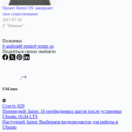
Проект Remix OS завершает
свое существование
2017-07-18
У "Новини"
Позначки
#
android
#
remix
#
remix os
Поділіться своєю любов'ю
UALinux
Статті: 829
Попередній
Запис
16 необходимых шагов после установки
Ubuntu 16.04 LTS
Наступний
Запис
Выбираем видеоредактор для работы в
Ubuntu