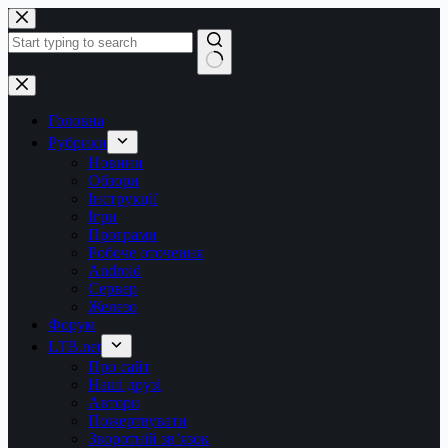
Перейти
до
вмісту
Немає
результатів
Головна
Рубрики
Новини
Обзори
Інструкції
Ігри
Програми
Робоче оточення
Android
Сервер
Железо
Форум
LTB.net
Про сайт
Наші друзі
Автори
Пожертвувати
Зворотній зв’язок