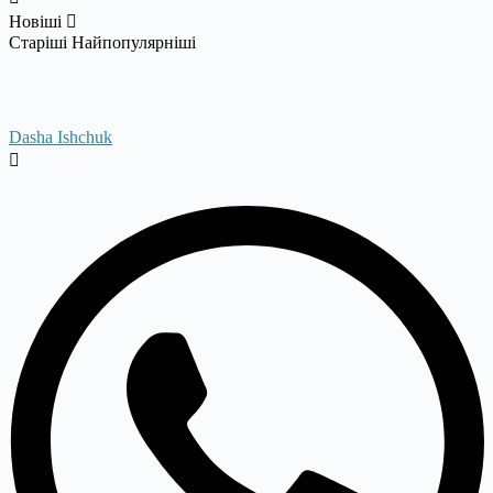
Новіші
Старіші
Найпопулярніші
Dasha Ishchuk