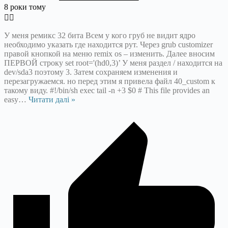
8 роки тому
У меня ремикс 32 бита Всем у кого груб не видит ядро
необходимо указать где находится рут. Через grub customizer
правой кнопкой на меню remix os – изменить. Далее вносим
ПЕРВОЙ строку set root='(hd0,3)’ У меня раздел / находится на
dev/sda3 поэтому 3. Затем сохраняем изменения и
перезагружаемся. но перед этим я привела файл 40_custom к
такому виду. #!/bin/sh exec tail -n +3 $0 # This file provides an
easy
…
Читати далі »