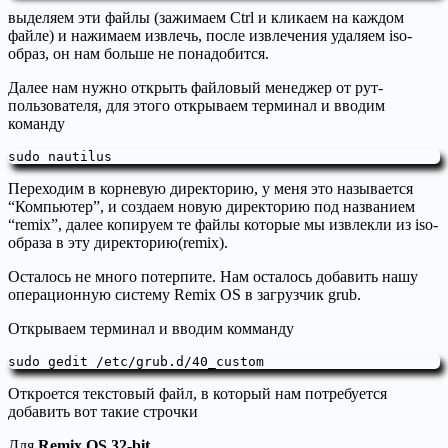
выделяем эти файлы (зажимаем Ctrl и кликаем на каждом
файле) и нажимаем извлечь, после извлечения удаляем iso-
образ, он нам больше не понадобится.
Далее нам нужно открыть файловый менеджер от рут-
пользователя, для этого открываем терминал и вводим
команду
sudo nautilus
Переходим в корневую директорию, у меня это называется
“Компьютер”, и создаем новую директорию под названием
“remix”, далее копируем те файлы которые мы извлекли из iso-
образа в эту директорию(remix).
Осталось не много потерпите. Нам осталось добавить нашу
операционную систему Remix OS в загрузчик grub.
Открываем терминал и вводим комманду
sudo gedit /etc/grub.d/40_custom
Откроется текстовый файл, в который нам потребуется
добавить вот такие строчки
Для
Remix OS 32-bit