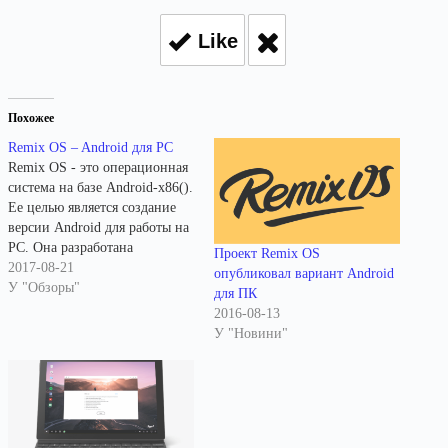
Like
Похожее
Remix OS – Android для PC
Remix OS - это операционная
система на базе Android-x86().
Ее целью является создание
версии Android для работы на
PC. Она разработана
Проект Remix OS
компанией Jide Technology.
2017-08-21
опубликовал вариант Android
Последняя версия Remix OS
У "Обзоры"
для ПК
базируется на Android
2016-08-13
Marshmallow. Компьютер, на
У "Новини"
котором мы тестировали
операционную систему, имеет
процессор AMD Athlon и 2 Гб
оперативной памяти. Remix
OS устанавливалась…