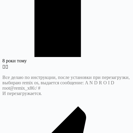
8 роки тому
Все делаю по инструкции, после установки при перезагрузки,
выбираю remix os, выдается сообщение: A N D R O I D
root@remix_x86:/ #
И перезагружается.