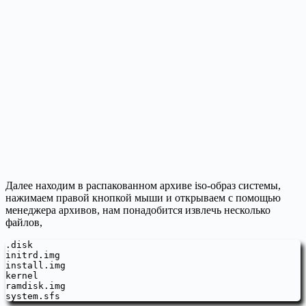
Далее находим в распакованном архиве iso-образ системы,
нажимаем правой кнопкой мыши и открываем с помощью
менеджера архивов, нам понадобится извлечь несколько
файлов,
.disk

initrd.img

install.img

kernel

ramdisk.img

system.sfs