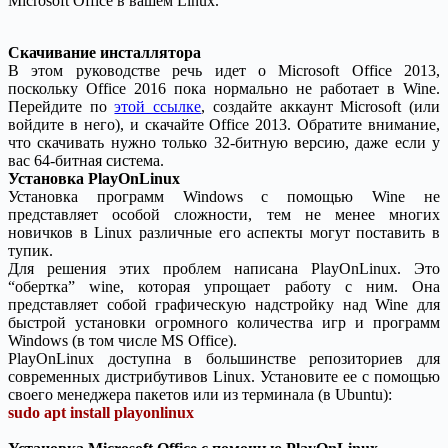
Microsoft Office в вашем Linux.
Скачивание инсталлятора
В этом руководстве речь идет о Microsoft Office 2013,
поскольку Office 2016 пока нормально не работает в Wine.
Перейдите по
этой ссылке
, создайте аккаунт Microsoft (или
войдите в него), и скачайте Office 2013. Обратите внимание,
что скачивать нужно только 32-битную версию, даже если у
вас 64-битная система.
Установка PlayOnLinux
Установка программ Windows с помощью Wine не
представляет особой сложности, тем не менее многих
новичков в Linux различные его аспекты могут поставить в
тупик.
Для решения этих проблем написана PlayOnLinux. Это
“обертка” wine, которая упрощает работу с ним. Она
представляет собой графическую надстройку над Wine для
быстрой установки огромного количества игр и программ
Windows (в том числе MS Office).
PlayOnLinux доступна в большинстве репозиториев для
современных дистрибутивов Linux. Установите ее с помощью
своего менеджера пакетов или из терминала (в Ubuntu):
sudo apt install playonlinux