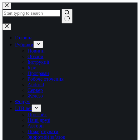
Перейти
до
вмісту
Немає
результатів
Головна
Рубрики
Новини
Обзори
Інструкції
Ігри
Програми
Робоче оточення
Android
Сервер
Железо
Форум
LTB.net
Про сайт
Наші друзі
Автори
Пожертвувати
Зворотній зв’язок