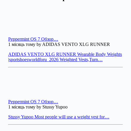
Peppermint OS 7 Обзор…
1 місяць тому by ADIDAS VENTO XLG RUNNER
ADIDAS VENTO XLG RUNNER Wearable Body Weights
|sportshoesworldforu_2026 Weighted Vests,Turn…
Peppermint OS 7 Обзор…
1 місяць тому by Stussy Yupoo
Stussy Yupoo Most people will use a weight vest for…