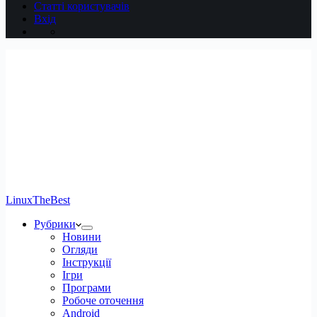
Статті користувачів
Вхід
LinuxTheBest
Рубрики
Новини
Огляди
Інструкції
Ігри
Програми
Робоче оточення
Android