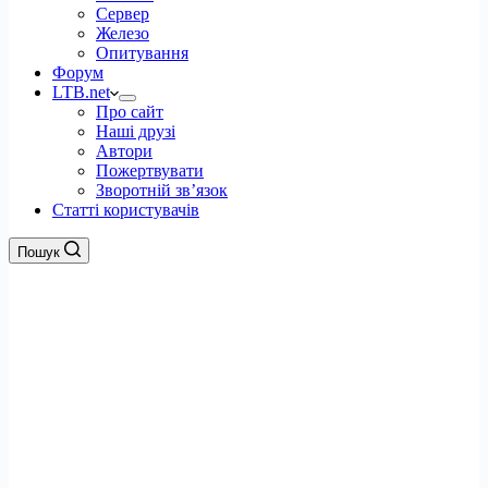
Сервер
Железо
Опитування
Форум
LTB.net
Про сайт
Наші друзі
Автори
Пожертвувати
Зворотній зв’язок
Статті користувачів
Пошук