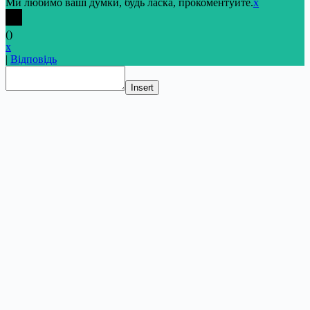
Ми любимо ваші думки, будь ласка, прокоментуйте.
x
(
)
x
|
Відповідь
Insert