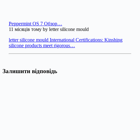
Peppermint OS 7 Обзор…
11 місяців тому by letter silicone mould
letter silicone mould International Certifications: Kinshing
silicone products meet rigorous…
Залишити відповідь