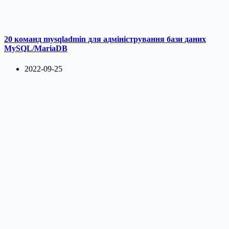
20 команд mysqladmin для адміністрування бази даних
MySQL/MariaDB
2022-09-25