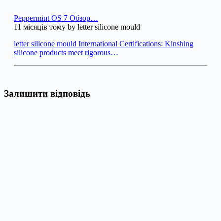
Peppermint OS 7 Обзор…
11 місяців тому by letter silicone mould
letter silicone mould International Certifications: Kinshing
silicone products meet rigorous…
Залишити відповідь