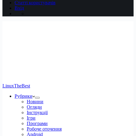
Статті користувачів
Вхід
LinuxTheBest
Рубрики
Новини
Огляди
Інструкції
Ігри
Програми
Робоче оточення
Android