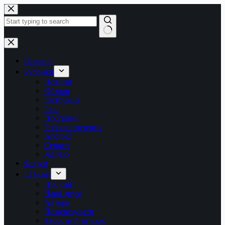
Перейти
до
вмісту
Немає
результатів
Головна
Рубрики
Новини
Обзори
Інструкції
Ігри
Програми
Робоче оточення
Android
Сервер
Железо
Форум
LTB.net
Про сайт
Наші друзі
Автори
Пожертвувати
Зворотній зв’язок