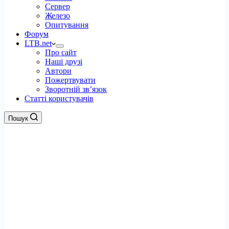
Сервер
Железо
Опитування
Форум
LTB.net
Про сайт
Наші друзі
Автори
Пожертвувати
Зворотній зв’язок
Статті користувачів
Пошук