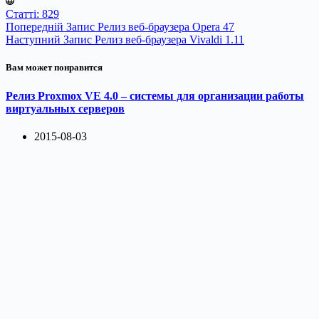
Статті: 829
Попередній
Запис
Релиз веб-браузера Opera 47
Наступний
Запис
Релиз веб-браузера Vivaldi 1.11
Вам может понравится
Релиз Proxmox VE 4.0 – системы для организации работы
виртуальных серверов
2015-08-03