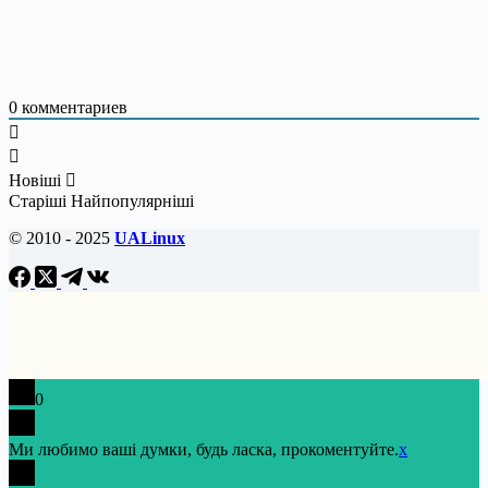
0
комментариев
Новіші
Старіші
Найпопулярніші
© 2010 - 2025
UALinux
0
Ми любимо ваші думки, будь ласка, прокоментуйте.
x