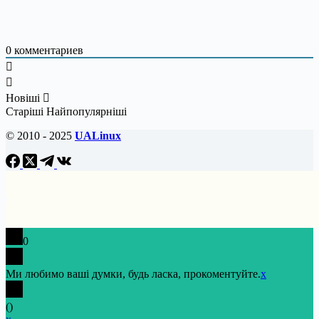
0
комментариев
Новіші
Старіші
Найпопулярніші
© 2010 - 2025
UALinux
0
Ми любимо ваші думки, будь ласка, прокоментуйте.
x
(
)