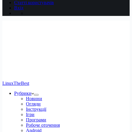
Статті користувачів
Вхід
LinuxTheBest
Рубрики
Новини
Огляди
Інструкції
Ігри
Програми
Робоче оточення
Android