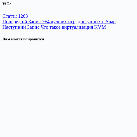
ViGo
Статті: 1263
Попередній
Запис
7+4 лучших игр, доступных в Snap
Наступний
Запис
Что такое виртуализация KVM
Вам может понравится