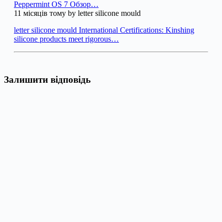
Peppermint OS 7 Обзор…
11 місяців тому by letter silicone mould
letter silicone mould International Certifications: Kinshing
silicone products meet rigorous…
Залишити відповідь