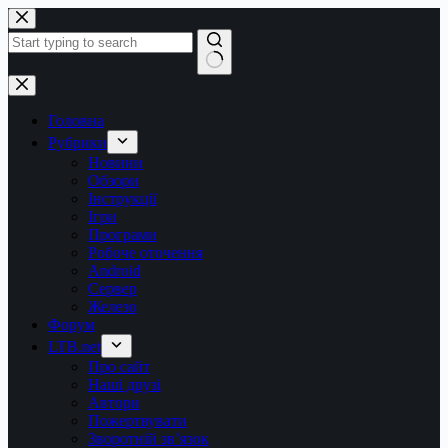
Перейти
до
вмісту
Немає
результатів
Головна
Рубрики
Новини
Обзори
Інструкції
Ігри
Програми
Робоче оточення
Android
Сервер
Железо
Форум
LTB.net
Про сайт
Наші друзі
Автори
Пожертвувати
Зворотній зв’язок