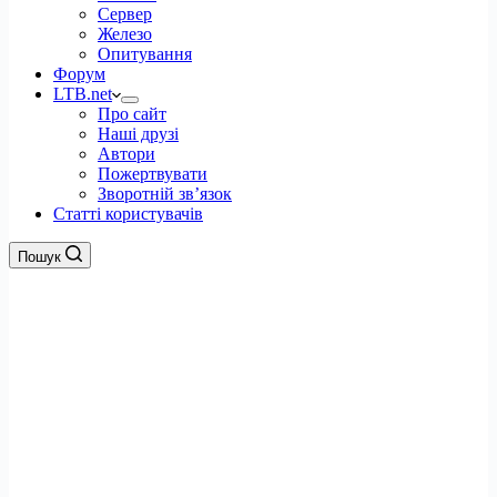
Сервер
Железо
Опитування
Форум
LTB.net
Про сайт
Наші друзі
Автори
Пожертвувати
Зворотній зв’язок
Статті користувачів
Пошук